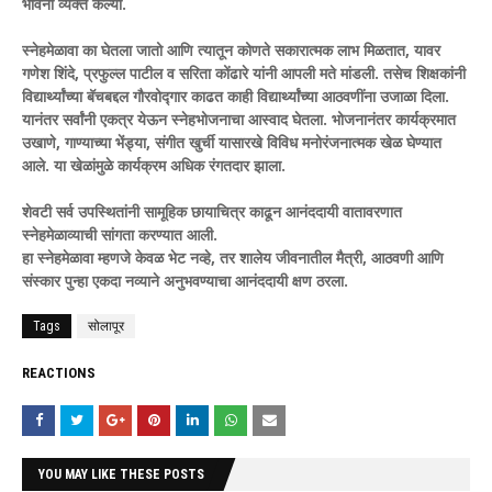
भावना व्यक्त केल्या.
स्नेहमेळावा का घेतला जातो आणि त्यातून कोणते सकारात्मक लाभ मिळतात, यावर
गणेश शिंदे, प्रफुल्ल पाटील व सरिता कोंढारे यांनी आपली मते मांडली. तसेच शिक्षकांनी
विद्यार्थ्यांच्या बॅचबद्दल गौरवोद्गार काढत काही विद्यार्थ्यांच्या आठवणींना उजाळा दिला.
यानंतर सर्वांनी एकत्र येऊन स्नेहभोजनाचा आस्वाद घेतला. भोजनानंतर कार्यक्रमात
उखाणे, गाण्याच्या भेंड्या, संगीत खुर्ची यासारखे विविध मनोरंजनात्मक खेळ घेण्यात
आले. या खेळांमुळे कार्यक्रम अधिक रंगतदार झाला.
शेवटी सर्व उपस्थितांनी सामूहिक छायाचित्र काढून आनंददायी वातावरणात
स्नेहमेळाव्याची सांगता करण्यात आली.
हा स्नेहमेळावा म्हणजे केवळ भेट नव्हे, तर शालेय जीवनातील मैत्री, आठवणी आणि
संस्कार पुन्हा एकदा नव्याने अनुभवण्याचा आनंददायी क्षण ठरला.
Tags
सोलापूर
REACTIONS
YOU MAY LIKE THESE POSTS