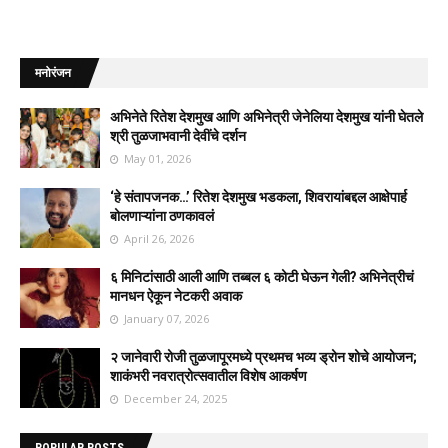
मनोरंजन
अभिनेते रितेश देशमुख आणि अभिनेत्री जेनेलिया देशमुख यांनी घेतले
श्री तुळजाभवानी देवींचे दर्शन
May 01, 2026
‘हे संतापजनक…’ रितेश देशमुख भडकला, शिवरायांबद्दल आक्षेपार्ह
बोलणाऱ्यांना ठणकावलं
April 26, 2026
६ मिनिटांसाठी आली आणि तब्बल ६ कोटी घेऊन गेली? अभिनेत्रीचं
मानधन ऐकून नेटकरी अवाक
January 07, 2026
२ जानेवारी रोजी तुळजापूरमध्ये प्रथमच भव्य ड्रोन शोचे आयोजन;
शाकंभरी नवरात्रोत्सवातील विशेष आकर्षण
December 24, 2025
POPULAR POSTS