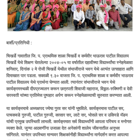
बार्शी/प्रतिनिधी :
चिखर्डे गावातील जि. प. प्राथमिक शाळा चिखर्डे व कर्मवीर भाऊराव पाटील विद्यालय
चिखर्डे येथे शिक्षण घेतलेल्या २००४-०५ या वर्षातील दहावीच्या विद्यार्थ्यांचा स्नेहमेळावा
शनिवार, दिनांक २ मे रोजी चिखर्डे येथील संभाजीराजे भवन येथे अत्यंत उत्साहात आणि
दिमाखात पार पडला. सकाळी ९.३० वाजता जि. प. प्राथमिक शाळा व कर्मवीर भाऊराव
पाटील विद्यालय येथे प्रार्थना घेण्यात आली. त्यानंतर संभाजीराजे भवन येथे
कार्यक्रमस्थळी दीपप्रज्वलन करून छत्रपती शिवाजी महाराज, विठ्ठल-रुक्मिणी व देवी
सरस्वती यांच्या प्रतिमेस पुष्पहार अर्पण करून स्नेहमेळाव्याची सुरुवात करण्यात आली.
या कार्यक्रमाचे अध्यक्षपद ज्येष्ठ गुरव सर यांनी भूषविले. कार्यक्रमास पाटील सर,
पाचकवडे गुरुजी, पाटील गुरुजी, कासार सर, लाटे सर, भोसले सर व उकिरडे मॅडम
यांची प्रमुख उपस्थिती लाभली. कार्यक्रमात सर्व विद्यार्थ्यांनी आपला परिचय व मनोगत
व्यक्त केले. जुन्या आठवणींना उजाळा देत अनेकांनी शालेय जीवनातील अनुभव
सांगितले. यानंतर उपस्थित मान्यवर शिक्षकांनीही विद्यार्थ्यांना मार्गदर्शन करत आपल्या