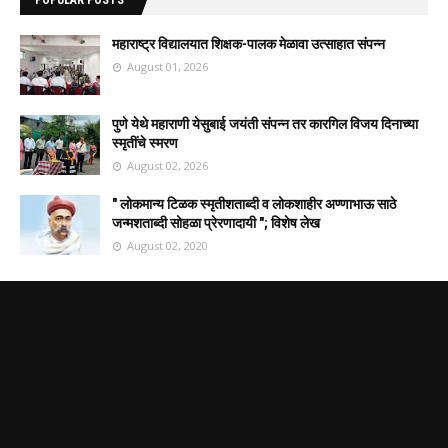
महाराष्ट्र विद्यालयात शिक्षक-पालक मेळावा उत्साहात संपन्न
August 01, 2026
पुणे येथे महाराणी येसुबाई जयंती संपन्न तर कारगिल विजय दिनाच्या
स्मृतींचे स्मरण
August 02, 2026
" लोकमान्य टिळक स्मृतीशताब्दी व लोकशाहीर अण्णाभाऊ साठे
जन्मशताब्दी सोहळा प्रेरणादायी "; विशेष लेख
August 02, 2020