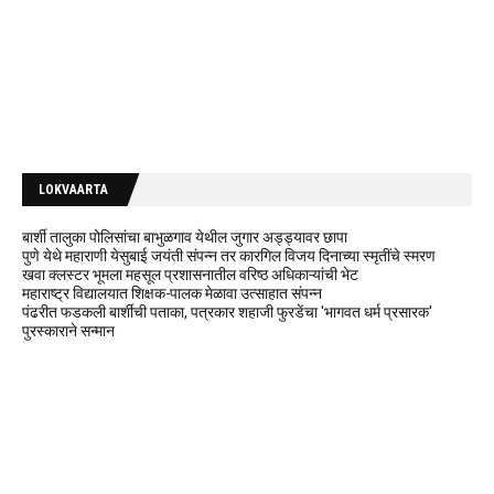
LOKVAARTA
बार्शी तालुका पोलिसांचा बाभुळगाव येथील जुगार अड्ड्यावर छापा
पुणे येथे महाराणी येसुबाई जयंती संपन्न तर कारगिल विजय दिनाच्या स्मृतींचे स्मरण
खवा क्लस्टर भूमला महसूल प्रशासनातील वरिष्ठ अधिकाऱ्यांची भेट
महाराष्ट्र विद्यालयात शिक्षक-पालक मेळावा उत्साहात संपन्न
पंढरीत फडकली बार्शीची पताका, पत्रकार शहाजी फुरडेंचा 'भागवत धर्म प्रसारक'
पुरस्काराने सन्मान