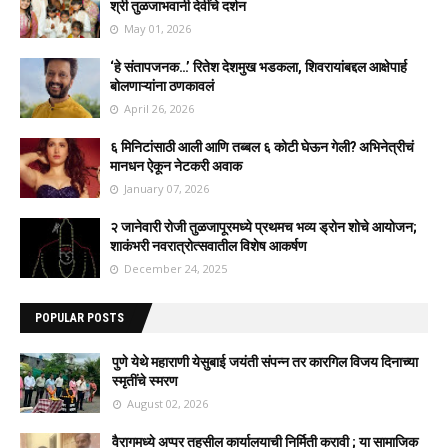
श्री तुळजाभवानी देवींचे दर्शन
May 01, 2026
‘हे संतापजनक…’ रितेश देशमुख भडकला, शिवरायांबद्दल आक्षेपार्ह
बोलणाऱ्यांना ठणकावलं
April 26, 2026
६ मिनिटांसाठी आली आणि तब्बल ६ कोटी घेऊन गेली? अभिनेत्रीचं
मानधन ऐकून नेटकरी अवाक
January 07, 2026
२ जानेवारी रोजी तुळजापूरमध्ये प्रथमच भव्य ड्रोन शोचे आयोजन;
शाकंभरी नवरात्रोत्सवातील विशेष आकर्षण
December 24, 2025
POPULAR POSTS
पुणे येथे महाराणी येसुबाई जयंती संपन्न तर कारगिल विजय दिनाच्या
स्मृतींचे स्मरण
August 02, 2026
वैरागमध्ये अप्पर तहसील कार्यालयाची निर्मिती करावी ; या सामाजिक