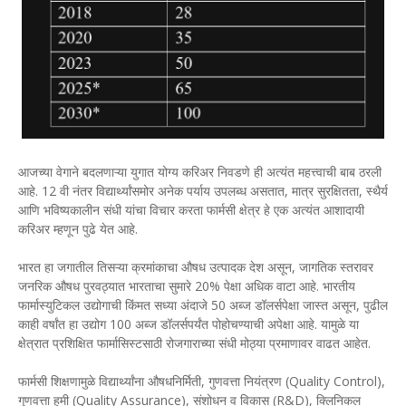
आजच्या वेगाने बदलणाऱ्या युगात योग्य करिअर निवडणे ही अत्यंत महत्त्वाची बाब ठरली
आहे. 12 वी नंतर विद्यार्थ्यांसमोर अनेक पर्याय उपलब्ध असतात, मात्र सुरक्षितता, स्थैर्य
आणि भविष्यकालीन संधी यांचा विचार करता फार्मसी क्षेत्र हे एक अत्यंत आशादायी
करिअर म्हणून पुढे येत आहे.
भारत हा जगातील तिसऱ्या क्रमांकाचा औषध उत्पादक देश असून, जागतिक स्तरावर
जनरिक औषध पुरवठ्यात भारताचा सुमारे 20% पेक्षा अधिक वाटा आहे. भारतीय
फार्मास्युटिकल उद्योगाची किंमत सध्या अंदाजे 50 अब्ज डॉलर्सपेक्षा जास्त असून, पुढील
काही वर्षांत हा उद्योग 100 अब्ज डॉलर्सपर्यंत पोहोचण्याची अपेक्षा आहे. यामुळे या
क्षेत्रात प्रशिक्षित फार्मासिस्टसाठी रोजगाराच्या संधी मोठ्या प्रमाणावर वाढत आहेत.
फार्मसी शिक्षणामुळे विद्यार्थ्यांना औषधनिर्मिती, गुणवत्ता नियंत्रण (Quality Control),
गुणवत्ता हमी (Quality Assurance), संशोधन व विकास (R&D), क्लिनिकल