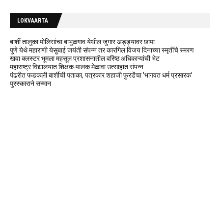
LOKVAARTA
बार्शी तालुका पोलिसांचा बाभुळगाव येथील जुगार अड्ड्यावर छापा
पुणे येथे महाराणी येसुबाई जयंती संपन्न तर कारगिल विजय दिनाच्या स्मृतींचे स्मरण
खवा क्लस्टर भूमला महसूल प्रशासनातील वरिष्ठ अधिकाऱ्यांची भेट
महाराष्ट्र विद्यालयात शिक्षक-पालक मेळावा उत्साहात संपन्न
पंढरीत फडकली बार्शीची पताका, पत्रकार शहाजी फुरडेंचा 'भागवत धर्म प्रसारक'
पुरस्काराने सन्मान