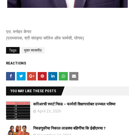
प्रा. मनोहर केंगार
(प्राध्यापक, श्री संतकृपा कॉलेज ऑफ फार्मसी, घोगाव)
Tags
मुक्त व्यासपीठ
REACTIONS
YOU MAY LIKE THESE POSTS
करिअरची स्मार्ट निवड – फार्मसी शिक्षणासोबत उज्ज्वल भविष्य!
April 23, 2026
निवडणुकीचा निकाल लाडक्या बहिणींचा कि ईव्हीएमचा ?