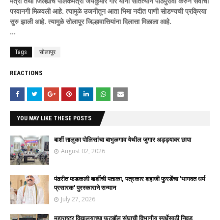
मंत्री तथा जिल्ह्याचे पालकमंत्री जयकुमार गोरे यांनी सातत्याने पाठपुरावा करुन सर्वांची
परवानगी मिळवली आहे. त्यामुळे उजनीतून आता भिमा नदीत पाणी सोडण्यची प्रक्रिया
सुरु झाली आहे. त्यामुळे सोलापूर जिल्हावासियांना दिलासा मिळाला आहे.
...
Tags
सोलापूर
REACTIONS
YOU MAY LIKE THESE POSTS
बार्शी तालुका पोलिसांचा बाभुळगाव येथील जुगार अड्ड्यावर छापा
August 02, 2026
पंढरीत फडकली बार्शीची पताका, पत्रकार शहाजी फुरडेंचा 'भागवत धर्म
प्रसारक' पुरस्काराने सन्मान
July 27, 2026
महाराष्ट्र विद्यालयाच्या फुटबॉल संघाची विभागीय स्पर्धेसाठी निवड