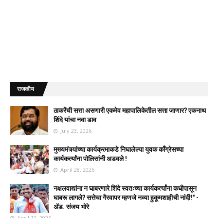
राजकीय
ठाकरेंची सत्ता असणारी एकमेव महापालिकेतील सत्ता जाणार? एकनाथ
शिंदे यांचा नवा डाव
July 23, 2026
मुख्यमंत्र्यांच्या कार्यक्रमाकडे निघालेल्या युवक काँग्रेसच्या
कार्यकर्त्यांना पोलिसांनी अडवले !
April 28, 2026
नक्षलवाद्यांना न घाबरणारे शिंदे स्वतःच्या कार्यकर्त्यांना कधीपासून
घाबरू लागले? सत्तेचा गैरवापर म्हणजे नव्या हुकूमशाहीची नांदी!" -
ॲड. संजय भोरे
April 12, 2026