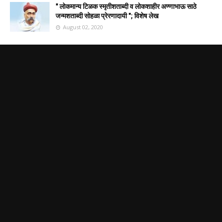
" लोकमान्य टिळक स्मृतीशताब्दी व लोकशाहीर अण्णाभाऊ साठे
जन्मशताब्दी सोहळा प्रेरणादायी "; विशेष लेख
August 02, 2020