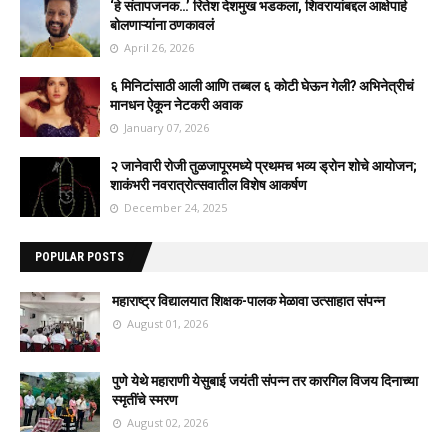
‘हे संतापजनक…’ रितेश देशमुख भडकला, शिवरायांबद्दल आक्षेपार्ह
बोलणाऱ्यांना ठणकावलं
April 26, 2026
६ मिनिटांसाठी आली आणि तब्बल ६ कोटी घेऊन गेली? अभिनेत्रीचं
मानधन ऐकून नेटकरी अवाक
January 07, 2026
२ जानेवारी रोजी तुळजापूरमध्ये प्रथमच भव्य ड्रोन शोचे आयोजन;
शाकंभरी नवरात्रोत्सवातील विशेष आकर्षण
December 24, 2025
POPULAR POSTS
महाराष्ट्र विद्यालयात शिक्षक-पालक मेळावा उत्साहात संपन्न
August 01, 2026
पुणे येथे महाराणी येसुबाई जयंती संपन्न तर कारगिल विजय दिनाच्या
स्मृतींचे स्मरण
August 02, 2026