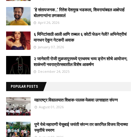
‘हे संतापजनक…’ रितेश देशमुख भडकला, शिवरायांबद्दल आक्षेपार्ह
बोलणाऱ्यांना ठणकावलं
April 26, 2026
६ मिनिटांसाठी आली आणि तब्बल ६ कोटी घेऊन गेली? अभिनेत्रीचं
मानधन ऐकून नेटकरी अवाक
January 07, 2026
२ जानेवारी रोजी तुळजापूरमध्ये प्रथमच भव्य ड्रोन शोचे आयोजन;
शाकंभरी नवरात्रोत्सवातील विशेष आकर्षण
December 24, 2025
POPULAR POSTS
महाराष्ट्र विद्यालयात शिक्षक-पालक मेळावा उत्साहात संपन्न
August 01, 2026
पुणे येथे महाराणी येसुबाई जयंती संपन्न तर कारगिल विजय दिनाच्या
स्मृतींचे स्मरण