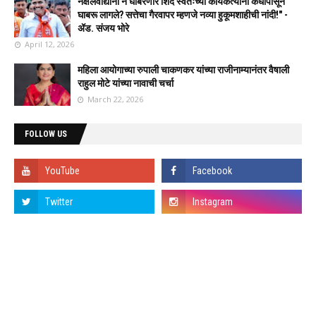
नक्षलवाद्यांना न घाबरणारे शिंदे स्वतःच्या कार्यकर्त्यांना कधीपासून
घाबरू लागले? सत्तेचा गैरवापर म्हणजे नव्या हुकूमशाहीची नांदी!" -
ॲड. संजय भोरे
April 12, 2026
महिला आयोगाच्या रुपाली चाकणकर यांच्या राजीनाम्यानंतर वैषाली
राहुल मोटे यांच्या नावाची चर्चा
March 22, 2026
FOLLOW US