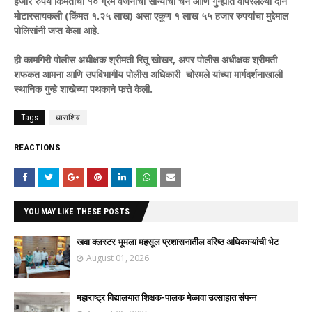
हजार रुपये किमतीची १० ग्रॅम वजनाची सोन्याची चैन आणि गुन्ह्यात वापरलेल्या दोन
मोटारसायकली (किंमत १.२५ लाख) असा एकूण १ लाख ५५ हजार रुपयांचा मुद्देमाल
पोलिसांनी जप्त केला आहे.
ही कामगिरी पोलीस अधीक्षक श्रीमती रितू खोखर, अपर पोलीस अधीक्षक श्रीमती
शफकत आमना आणि उपविभागीय पोलीस अधिकारी चोरमले यांच्या मार्गदर्शनाखाली
स्थानिक गुन्हे शाखेच्या पथकाने फत्ते केली.
Tags
धाराशिव
REACTIONS
YOU MAY LIKE THESE POSTS
खवा क्लस्टर भूमला महसूल प्रशासनातील वरिष्ठ अधिकाऱ्यांची भेट
August 01, 2026
महाराष्ट्र विद्यालयात शिक्षक-पालक मेळावा उत्साहात संपन्न