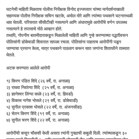
घटनेची माहिती मिळताच पोलीस निरीक्षक विनोद इज्जपवार यांच्या मार्गदर्शनाखाली
सहाय्यक पोलीस निरीक्षक सचिन खटके, अमोल मोरे आणि त्यांच्या पथकाने घटनास्थळी
धाव घेतली. परिसरात सीसीटीव्ही नसल्याने आणि अंधारामुळे आरोपींचे वर्णन उपलब्ध
नसल्याने हे तपासाचे मोठे आव्हान होते.
तथापि, गोपनीय बातमीदाराकडून मिळालेली माहिती आणि गुन्हे करण्याच्या पद्धतीवरून
पोलिसांनी डोकेवाडी शिवारात सापळा रचला. पोलिसांना पाहताच आरोपींनी पळून
जाण्याचा प्रयत्न केला, मात्र पथकाने पाठलाग करून सात जणांना शिताफीने ताब्यात
घेतले.
अटक करण्यात आलेले आरोपी
१) किरण पंडित शिंदे (२६ वर्षे, रा. अनाळा)
२) राघवा निवांत्या शिंदे (२५ वर्षे, रा. अनाळा)
३) ज्ञानेश्वर लिंग्या काळे (२३ वर्षे, रा. हिवर्डा)
४) विकास नागेश भोसले (२९ वर्षे, रा. डोकेवाडी)
५) सुनील प्रकाश भोसले (२२ वर्षे, रा. अंजनसोंडा)
६) चेतन किरण शिंदे (१९ वर्षे, रा. अनाळा)
७) सुनील चरण शिंदे (२२ वर्षे, रा. अनाळा)
आरोपींची कसून चौकशी केली असता त्यांनी गुन्ह्याची कबुली दिली. त्यांच्याकडून ३०