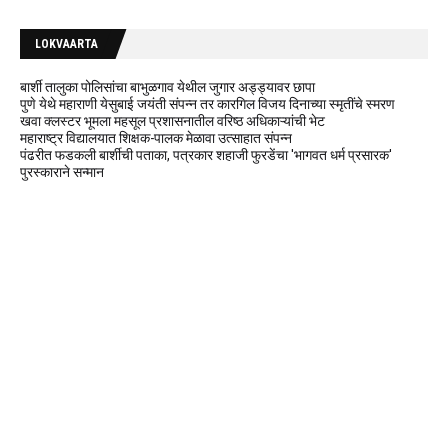
LOKVAARTA
बार्शी तालुका पोलिसांचा बाभुळगाव येथील जुगार अड्ड्यावर छापा
पुणे येथे महाराणी येसुबाई जयंती संपन्न तर कारगिल विजय दिनाच्या स्मृतींचे स्मरण
खवा क्लस्टर भूमला महसूल प्रशासनातील वरिष्ठ अधिकाऱ्यांची भेट
महाराष्ट्र विद्यालयात शिक्षक-पालक मेळावा उत्साहात संपन्न
पंढरीत फडकली बार्शीची पताका, पत्रकार शहाजी फुरडेंचा 'भागवत धर्म प्रसारक'
पुरस्काराने सन्मान