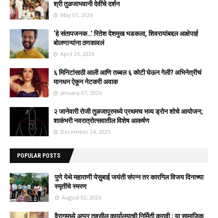
श्री तुळजाभवानी देवींचे दर्शन
May 01, 2026
‘हे संतापजनक…’ रितेश देशमुख भडकला, शिवरायांबद्दल आक्षेपार्ह
बोलणाऱ्यांना ठणकावलं
April 26, 2026
६ मिनिटांसाठी आली आणि तब्बल ६ कोटी घेऊन गेली? अभिनेत्रीचं
मानधन ऐकून नेटकरी अवाक
January 07, 2026
२ जानेवारी रोजी तुळजापूरमध्ये प्रथमच भव्य ड्रोन शोचे आयोजन;
शाकंभरी नवरात्रोत्सवातील विशेष आकर्षण
December 24, 2025
POPULAR POSTS
पुणे येथे महाराणी येसुबाई जयंती संपन्न तर कारगिल विजय दिनाच्या
स्मृतींचे स्मरण
August 02, 2026
वैरागमध्ये अप्पर तहसील कार्यालयाची निर्मिती करावी ; या सामाजिक