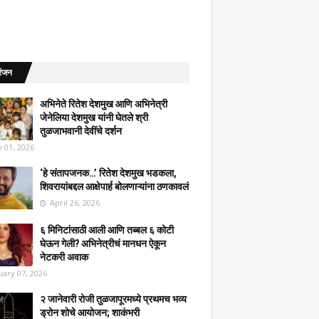
रंजन
अभिनेते रितेश देशमुख आणि अभिनेत्री
जेनेलिया देशमुख यांनी घेतले श्री
तुळजाभवानी देवींचे दर्शन
 01, 2026
‘हे संतापजनक…’ रितेश देशमुख भडकला,
शिवरायांबद्दल आक्षेपार्ह बोलणाऱ्यांना ठणकावलं
April 26, 2026
६ मिनिटांसाठी आली आणि तब्बल ६ कोटी
घेऊन गेली? अभिनेत्रीचं मानधन ऐकून
नेटकरी अवाक
uary 07, 2026
२ जानेवारी रोजी तुळजापूरमध्ये प्रथमच भव्य
ड्रोन शोचे आयोजन; शाकंभरी