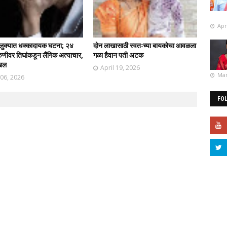
Apr
ालुक्यात धक्कादायक घटना; २४
दोन लाखासाठी स्वतःच्या बायकोचा आवळला
रुणीवर तिघांकडून लैंगिक अत्याचार,
गळा हैवान पती अटक
ाखल
April 19, 2026
Mar
 06, 2026
FO