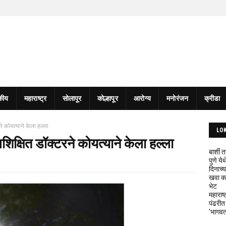
कीय
महाराष्ट्र
सोलापूर
कोल्हापूर
आरोग्य
मनोरंजन
क्रीडा
े कोयत्याने केला हल्ला
LO
िक्षित डॉक्टरने कोयत्याने केला हल्ला
बार्शी
पुणे य
दिनाच्य
खवा क्
भेट
महाराष्
पंढरीत
'भागवत 