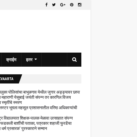
क्राईम
इतर
KVAARTA
 तालुका पोलिसांचा बाभुळगाव येथील जुगार अड्ड्यावर छापा
ेथे महाराणी येसुबाई जयंती संपन्न तर कारगिल विजय
ा स्मृतींचे स्मरण
लस्टर भूमला महसूल प्रशासनातील वरिष्ठ अधिकाऱ्यांची
ट्र विद्यालयात शिक्षक-पालक मेळावा उत्साहात संपन्न
 फडकली बार्शीची पताका, पत्रकार शहाजी फुरडेंचा
धर्म प्रसारक' पुरस्काराने सन्मान