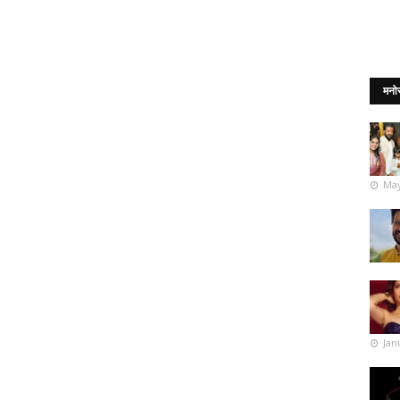
मनो
May
Jan