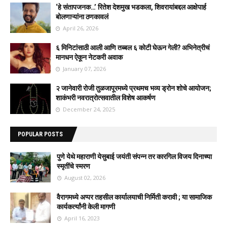
‘हे संतापजनक…’ रितेश देशमुख भडकला, शिवरायांबद्दल आक्षेपार्ह
बोलणाऱ्यांना ठणकावलं
April 26, 2026
६ मिनिटांसाठी आली आणि तब्बल ६ कोटी घेऊन गेली? अभिनेत्रीचं
मानधन ऐकून नेटकरी अवाक
January 07, 2026
२ जानेवारी रोजी तुळजापूरमध्ये प्रथमच भव्य ड्रोन शोचे आयोजन;
शाकंभरी नवरात्रोत्सवातील विशेष आकर्षण
December 24, 2025
POPULAR POSTS
पुणे येथे महाराणी येसुबाई जयंती संपन्न तर कारगिल विजय दिनाच्या
स्मृतींचे स्मरण
August 02, 2026
वैरागमध्ये अप्पर तहसील कार्यालयाची निर्मिती करावी ; या सामाजिक
कार्यकर्त्यांनी केली मागणी
April 16, 2023