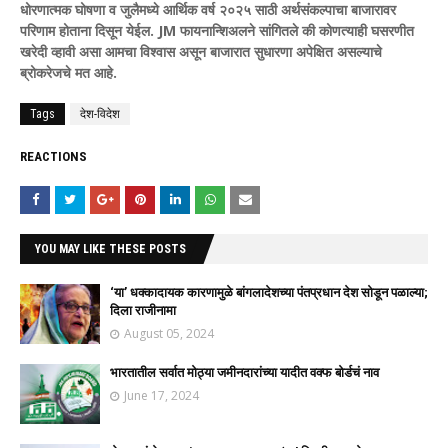
धोरणात्मक घोषणा व जुलैमध्ये आर्थिक वर्ष २०२५ साठी अर्थसंकल्पाचा बाजारावर
परिणाम होताना दिसून येईल. JM फायनान्शिअलने सांगितले की कोणत्याही घसरणीत
खरेदी व्हावी असा आमचा विश्वास असून बाजारात सुधारणा अपेक्षित असल्याचे
ब्रोकरेजचे मत आहे.
Tags
देश-विदेश
REACTIONS
YOU MAY LIKE THESE POSTS
‘या’ धक्कादायक कारणामुळे बांगलादेशच्या पंतप्रधान देश सोडून पळाल्या;
दिला राजीनामा
August 05, 2024
भारतातील सर्वात मोठ्या जमीनदारांच्या यादीत वक्फ बोर्डचं नाव
June 17, 2024