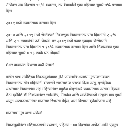
सेन्सेक्स पाच दिवसात १६% वधारला, तर बेंचमार्कने एका महिन्यात सुमारे ७% परतावा
दिला.
२००९ मध्ये नकारात्मक परतावा दिला
२०१४ आणि २०१९ मध्ये सेन्सेक्सने निवडणूक निकालानंतर पाच दिवसांनी २.२%
आणि २.५ टक्क्यांची उडी घेतली. तर २००९ मध्ये फक्त एकदाच सेन्सेक्सने
निकालानंतर पाच दिवसांत १.९८% नकारात्मक परतावा दिला आणि निकालाच्या एका
महिन्यात सुमारे ०.१३ टक्के घट नोंदवली.
शेअर बाजारात स्थिरता कधी येणार?
मागील पाच सार्वत्रिक निवडणुकांबाबत JM फायनान्शिअलच्या मूल्यांकनाबाबत
निकालानंतर तीन महिन्यांनी बाजाराने सकारात्मक परतवा दिला परंतु, प्रादेशिक
आधारावर निकालाच्या सहा महिन्यांनंतर बहुतेक क्षेत्रांमध्ये सकारात्मक परतावा दिसला.
डेटा दर्शविते की निकालानंतर स्मॉलकॅप, मिडकॅप आणि लार्जकॅपमध्ये उत्कृष्ट वाढ झाली
असून आठवडाभरानंतर बाजारात स्थिरता येईल, असा विश्वास ब्रोकरेजना आहे.
बाजाराचा मूड कसा असेल?
निवडणुकीनंतर मंत्रिमंडळाची स्थापना, पहिल्या १०० दिवसांचा अजेंडा आणि प्रमुख