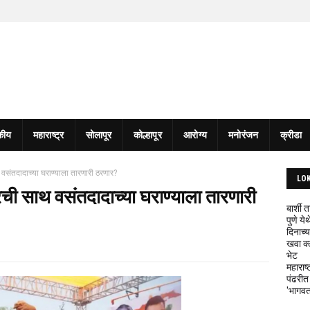
कीय
महाराष्ट्र
सोलापूर
कोल्हापूर
आरोग्य
मनोरंजन
क्रीडा
संतदादाच्या घराण्याला तारणारी ठरणार?
LO
ची साथ वसंतदादाच्या घराण्याला तारणारी
बार्शी
पुणे य
दिनाच्य
खवा क्
भेट
महाराष्
पंढरीत
'भागवत 