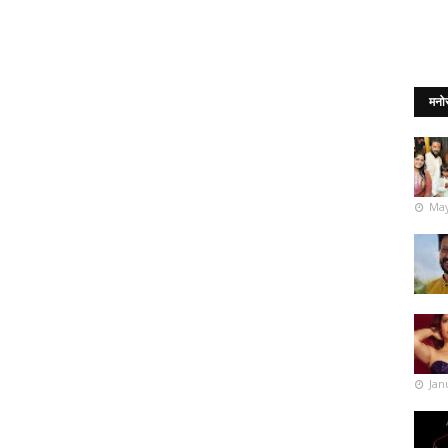
मनो
May
Jan