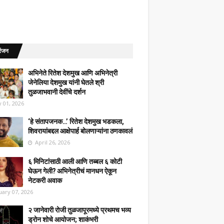
रंजन
अभिनेते रितेश देशमुख आणि अभिनेत्री
जेनेलिया देशमुख यांनी घेतले श्री
तुळजाभवानी देवींचे दर्शन
 01, 2026
‘हे संतापजनक…’ रितेश देशमुख भडकला,
शिवरायांबद्दल आक्षेपार्ह बोलणाऱ्यांना ठणकावलं
April 26, 2026
६ मिनिटांसाठी आली आणि तब्बल ६ कोटी
घेऊन गेली? अभिनेत्रीचं मानधन ऐकून
नेटकरी अवाक
uary 07, 2026
२ जानेवारी रोजी तुळजापूरमध्ये प्रथमच भव्य
ड्रोन शोचे आयोजन; शाकंभरी