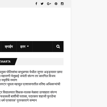
क्राईम
इतर
KVAARTA
 तालुका पोलिसांचा बाभुळगाव येथील जुगार अड्ड्यावर छापा
ेथे महाराणी येसुबाई जयंती संपन्न तर कारगिल विजय
ा स्मृतींचे स्मरण
लस्टर भूमला महसूल प्रशासनातील वरिष्ठ अधिकाऱ्यांची
ट्र विद्यालयात शिक्षक-पालक मेळावा उत्साहात संपन्न
 फडकली बार्शीची पताका, पत्रकार शहाजी फुरडेंचा
धर्म प्रसारक' पुरस्काराने सन्मान