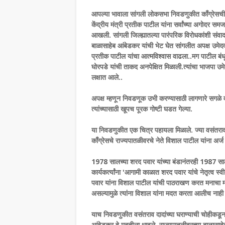
आपल्या भावाला सांगली लोकसभा निवडणुकीत काँग्रेसची उम
केंद्रीय मंत्री प्रतीक पाटील यांना सर्वांच्या अगोदर 
आखली. सांगली जिल्ह्यातल्या पारंपरिक विरोधकांशी संवाद
बाळासाहेब आंबेडकर यांची भेट घेत सांगलीत अपक्ष उमेदवार
प्रतीक पाटील यांचा आत्मविश्वास वाढला..मग पाटील 
घोरपडे यांची ताकद अनपेक्षित मिळाली.त्यांचा भाजपा उम
लक्षात आले..
अपक्ष म्हणून निवडणूक उभी करण्यासाठी लागणारे सगळे व
त्यांच्यासाठी खूपच पूरक गोष्टी घडत गेल्या.
या निवडणुकीत एक चित्र पहायला मिळाले. ज्या वसंतराव 
काँग्रेसचे राज्यपातळीवरचे नेते विशाल पाटील यांना अर्
1978 सालच्या शरद पवार यांच्या बंडानंतरही 1987 साल
कार्यकर्त्यांना 'आगामी काळात शरद पवार यांचे नेतृत्व स्
पवार यांना विशाल पाटील यांची पाठराखण करत मनाचा मोठ
असल्यामुळे त्यांना विशाल यांना मदत करता आलीच नाही 
याच निवडणुकीत वसंतराव दादांच्या घराण्याची चोहीकडू
आंबेडकर हे मदतीला धावले. राज्यपातळीवरच्या बाळासाहेब