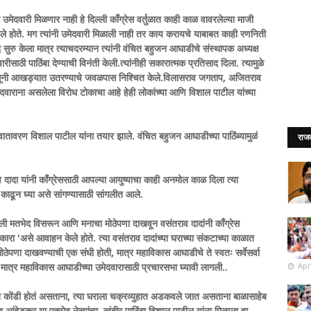
ेदवारी मिळणार नाही हे दिल्ली काँग्रेस वर्तुळात काही काळ वावरलेल्या माजी
समजले होते. मग त्यांनी उमेदवारी मिळाली नाही तर काय करायचे याबाबत काही रणनिती
 सुरु केला मात्र त्याचदरम्यान त्यांनी वंचित बहुजन आघाडीचे संस्थापक अध्यक्ष
ीसाठी पाठिंबा देण्याची विनंती केली.त्यांनीही सकारात्मक प्रतिसाद दिला. त्यामुळे
बंधूनी आखड्यात उतरण्याचे जवळपास निश्चित केले.विलासराव जगताप, अजितराव
ेदवाराना असलेला विरोध टोकाचा आहे हेही लोकांच्या आणि विशाल पाटील यांच्या
ातावरण विशाल पाटील यांना तयार झाले. वंचित बहुजन आघाडीच्या पाठिंब्यामुळं
राज
दादा यांनी काँग्रेससाठी आपल्या आयुष्याचा काही अनमोल काळ दिला त्या
ज काढून घ्या असे सांगण्यासाठी सांगलीत आले.
ी मतभेद विसरून आणि मनाचा मोठेपणा दाखवून वसंतराव दादांनी काँग्रेस
वीकारा 'असे आवाहन केले होते. त्या वसंतराव दादांच्या घराच्या संकटाच्या काळात
ेपणा दाखवण्याची एक संधी होती, मात्र महाविकास आघाडीचे ते स्वतः सर्वेसर्वा
Apr
मात्र महाविकास आघाडीच्या उमेदवारासाठी प्रचारसभा घ्यावी लागली..
न कोंडी होतं असताना, त्या घराला चक्रव्युहात अडकवले जात असताना बाळासाहेब
 आंबेडकर या एकमेव नेत्यांचा खंबीर पाठिंबा विशाल पाटील यांना मिळाला.हा