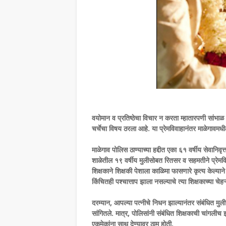
वयोमान व प्रतिष्ठेचा विचार न करता म्हातारपणी सांभाळ क
चर्चेचा विषय ठरला आहे. या प्रेमविवाहानंतर माळेगावमध
माळेगाव पोलिस ठाण्याच्या हद्दीत एका ६१ वर्षीय सेवानिवृत
शाळेतील १९ वर्षीय मुलीसोबत रितसर व सहमतीने प्रेमविव
शिक्षकाने शिक्षकी पेशाला काळिमा फासणारे कृत्य केल्या
किंचितही पश्चात्ताप झाला नसल्याचे त्या शिक्षकाच्या चेह
दरम्यान, आपल्या पत्नीचे निधन झाल्यानंतर संबंधित मुल
सांगितले. मात्र, पोलिसांनी संबंधित शिक्षकाची चांगलीच
एकमेकांना साथ देण्यावर ठाम होती.