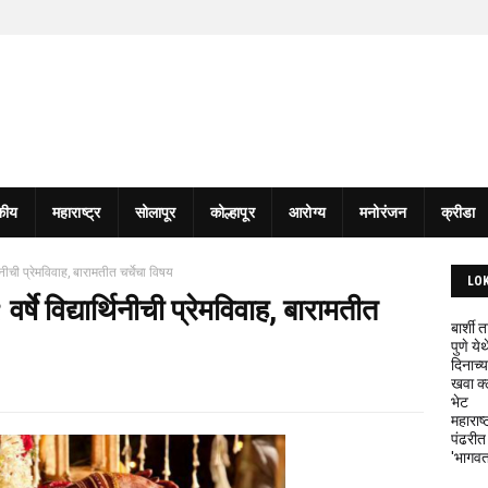
कीय
महाराष्ट्र
सोलापूर
कोल्हापूर
आरोग्य
मनोरंजन
क्रीडा
्थिनीची प्रेमविवाह, बारामतीत चर्चेचा विषय
LO
वर्षे विद्यार्थिनीची प्रेमविवाह, बारामतीत
बार्शी
पुणे य
दिनाच्य
खवा क्
भेट
महाराष्
पंढरीत
'भागवत 