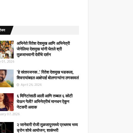
रंजन
अभिनेते रितेश देशमुख आणि अभिनेत्री
जेनेलिया देशमुख यांनी घेतले श्री
तुळजाभवानी देवींचे दर्शन
 01, 2026
‘हे संतापजनक…’ रितेश देशमुख भडकला,
शिवरायांबद्दल आक्षेपार्ह बोलणाऱ्यांना ठणकावलं
April 26, 2026
६ मिनिटांसाठी आली आणि तब्बल ६ कोटी
घेऊन गेली? अभिनेत्रीचं मानधन ऐकून
नेटकरी अवाक
uary 07, 2026
२ जानेवारी रोजी तुळजापूरमध्ये प्रथमच भव्य
ड्रोन शोचे आयोजन; शाकंभरी