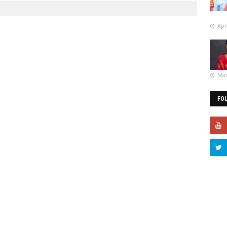
Apr
Mar
FO