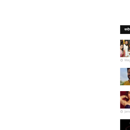
मनो
May
Jan