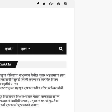
क्राईम
इतर
KVAARTA
 तालुका पोलिसांचा बाभुळगाव येथील जुगार अड्ड्यावर छापा
ेथे महाराणी येसुबाई जयंती संपन्न तर कारगिल विजय
ा स्मृतींचे स्मरण
लस्टर भूमला महसूल प्रशासनातील वरिष्ठ अधिकाऱ्यांची
ट्र विद्यालयात शिक्षक-पालक मेळावा उत्साहात संपन्न
 फडकली बार्शीची पताका, पत्रकार शहाजी फुरडेंचा
धर्म प्रसारक' पुरस्काराने सन्मान