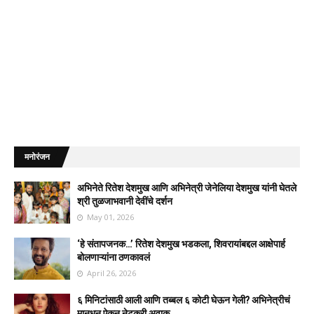
मनोरंजन
अभिनेते रितेश देशमुख आणि अभिनेत्री जेनेलिया देशमुख यांनी घेतले
श्री तुळजाभवानी देवींचे दर्शन
May 01, 2026
‘हे संतापजनक…’ रितेश देशमुख भडकला, शिवरायांबद्दल आक्षेपार्ह
बोलणाऱ्यांना ठणकावलं
April 26, 2026
६ मिनिटांसाठी आली आणि तब्बल ६ कोटी घेऊन गेली? अभिनेत्रीचं
मानधन ऐकून नेटकरी अवाक