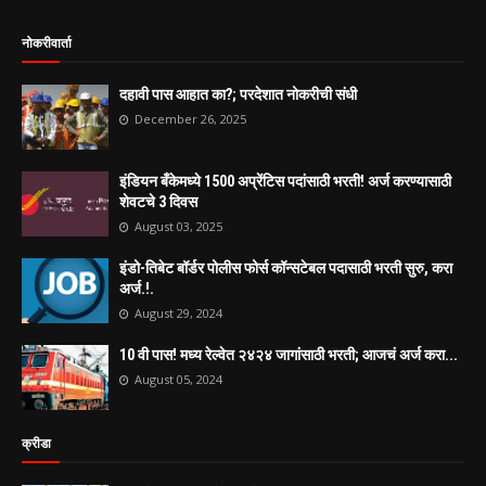
नोकरीवार्ता
दहावी पास आहात का?; परदेशात नोकरीची संधी
December 26, 2025
इंडियन बँकेमध्ये 1500 अप्रेंटिस पदांसाठी भरती! अर्ज करण्यासाठी
शेवटचे 3 दिवस
August 03, 2025
इंडो-तिबेट बॉर्डर पोलीस फोर्स कॉन्सटेबल पदासाठी भरती सुरु, करा
अर्ज.!.
August 29, 2024
10 वी पास! मध्य रेल्वेत २४२४ जागांसाठी भरती; आजचं अर्ज करा...
August 05, 2024
क्रीडा