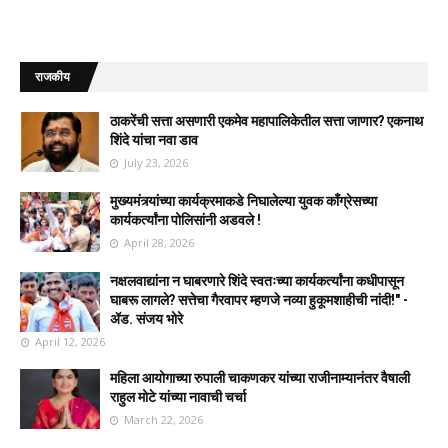
राजकीय
ठाकरेंची सत्ता असणारी एकमेव महापालिकेतील सत्ता जाणार? एकनाथ
शिंदे यांचा नवा डाव
July 23, 2026
मुख्यमंत्र्यांच्या कार्यक्रमाकडे निघालेल्या युवक काँग्रेसच्या
कार्यकर्त्यांना पोलिसांनी अडवले !
April 28, 2026
नक्षलवाद्यांना न घाबरणारे शिंदे स्वतःच्या कार्यकर्त्यांना कधीपासून
घाबरू लागले? सत्तेचा गैरवापर म्हणजे नव्या हुकूमशाहीची नांदी!" -
ॲड. संजय भोरे
April 12, 2026
महिला आयोगाच्या रुपाली चाकणकर यांच्या राजीनाम्यानंतर वैषाली
राहुल मोटे यांच्या नावाची चर्चा
March 22, 2026