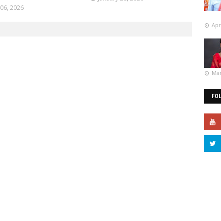
 06, 2026
Apr
Mar
FO