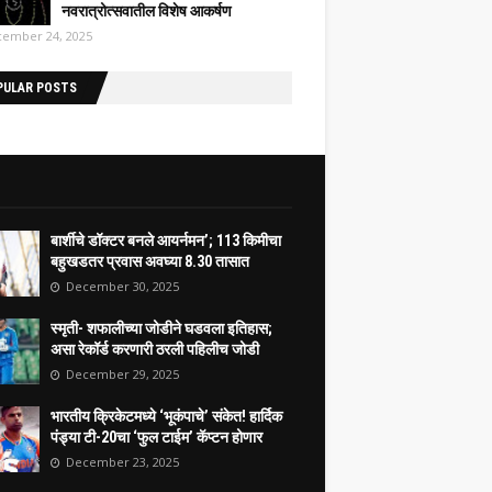
नवरात्रोत्सवातील विशेष आकर्षण
ember 24, 2025
PULAR POSTS
बार्शीचे डॉक्टर बनले आयर्नमन’; 113 किमीचा
बहुखडतर प्रवास अवघ्या 8.30 तासात
December 30, 2025
स्मृती- शफालीच्या जोडीने घडवला इतिहास;
असा रेकॉर्ड करणारी ठरली पहिलीच जोडी
December 29, 2025
भारतीय क्रिकेटमध्ये ‘भूकंपाचे’ संकेत! हार्दिक
पंड्या टी-20चा ‘फुल टाईम’ कॅप्टन होणार
December 23, 2025