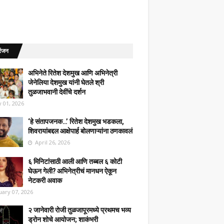
रंजन
अभिनेते रितेश देशमुख आणि अभिनेत्री
जेनेलिया देशमुख यांनी घेतले श्री
तुळजाभवानी देवींचे दर्शन
 01, 2026
‘हे संतापजनक…’ रितेश देशमुख भडकला,
शिवरायांबद्दल आक्षेपार्ह बोलणाऱ्यांना ठणकावलं
April 26, 2026
६ मिनिटांसाठी आली आणि तब्बल ६ कोटी
घेऊन गेली? अभिनेत्रीचं मानधन ऐकून
नेटकरी अवाक
uary 07, 2026
२ जानेवारी रोजी तुळजापूरमध्ये प्रथमच भव्य
ड्रोन शोचे आयोजन; शाकंभरी