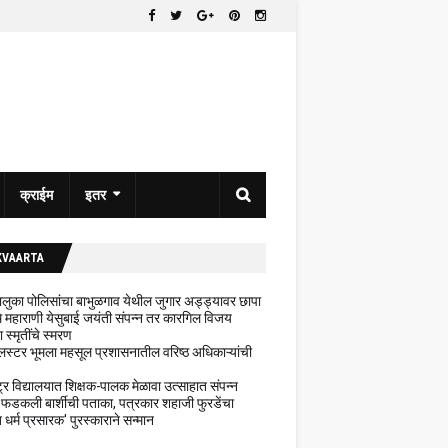
क्राईम
इतर
KVAARTA
 तालुका पोलिसांचा बाभुळगाव येथील जुगार अड्ड्यावर छापा
ेथे महाराणी येसुबाई जयंती संपन्न तर कारगिल विजय
ा स्मृतींचे स्मरण
लस्टर भूमला महसूल प्रशासनातील वरिष्ठ अधिकाऱ्यांची
ट्र विद्यालयात शिक्षक-पालक मेळावा उत्साहात संपन्न
 फडकली बार्शीची पताका, पत्रकार शहाजी फुरडेंचा
धर्म प्रसारक' पुरस्काराने सन्मान