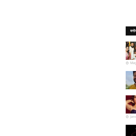
मनो
May
Jan