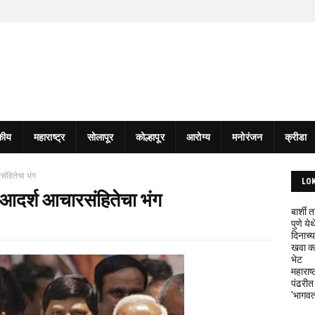
कीय
महाराष्ट्र
सोलापूर
कोल्हापूर
आरोग्य
मनोरंजन
क्रीडा
रसंहितेचा भंग
LO
ाठी आदर्श आचारसंहितेचा भंग
बार्शी
पुणे य
दिनाच्य
खवा क्
भेट
महाराष्
पंढरीत
'भागवत 