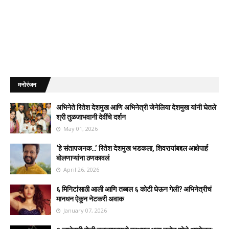
मनोरंजन
अभिनेते रितेश देशमुख आणि अभिनेत्री जेनेलिया देशमुख यांनी घेतले
श्री तुळजाभवानी देवींचे दर्शन
May 01, 2026
‘हे संतापजनक…’ रितेश देशमुख भडकला, शिवरायांबद्दल आक्षेपार्ह
बोलणाऱ्यांना ठणकावलं
April 26, 2026
६ मिनिटांसाठी आली आणि तब्बल ६ कोटी घेऊन गेली? अभिनेत्रीचं
मानधन ऐकून नेटकरी अवाक
January 07, 2026