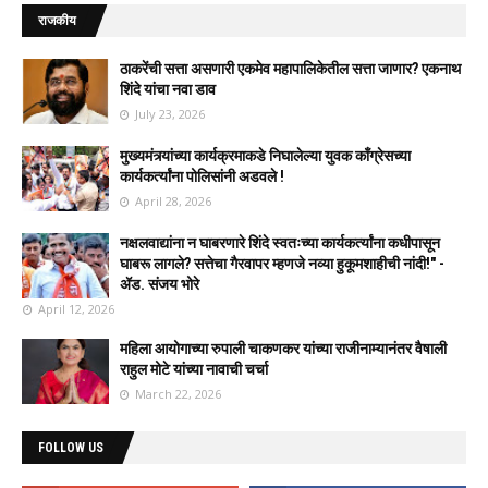
राजकीय
ठाकरेंची सत्ता असणारी एकमेव महापालिकेतील सत्ता जाणार? एकनाथ
शिंदे यांचा नवा डाव
July 23, 2026
मुख्यमंत्र्यांच्या कार्यक्रमाकडे निघालेल्या युवक काँग्रेसच्या
कार्यकर्त्यांना पोलिसांनी अडवले !
April 28, 2026
नक्षलवाद्यांना न घाबरणारे शिंदे स्वतःच्या कार्यकर्त्यांना कधीपासून
घाबरू लागले? सत्तेचा गैरवापर म्हणजे नव्या हुकूमशाहीची नांदी!" -
ॲड. संजय भोरे
April 12, 2026
महिला आयोगाच्या रुपाली चाकणकर यांच्या राजीनाम्यानंतर वैषाली
राहुल मोटे यांच्या नावाची चर्चा
March 22, 2026
FOLLOW US