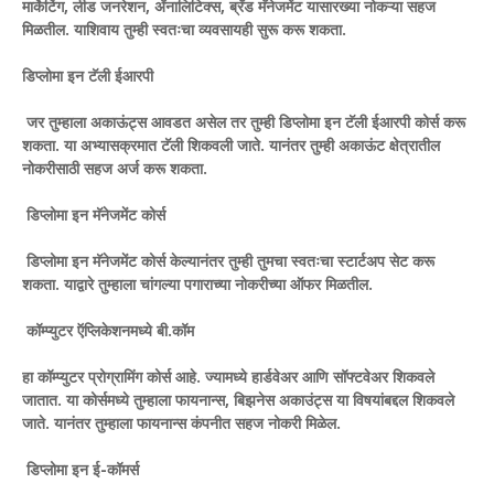
मार्केटिंग, लीड जनरेशन, ॲनालिटिक्स, ब्रँड मॅनेजमेंट यासारख्या नोकऱ्या सहज
मिळतील. याशिवाय तुम्ही स्वतःचा व्यवसायही सुरू करू शकता.
डिप्लोमा इन टॅली ईआरपी
जर तुम्हाला अकाऊंट्स आवडत असेल तर तुम्ही डिप्लोमा इन टॅली ईआरपी कोर्स करू
शकता. या अभ्यासक्रमात टॅली शिकवली जाते. यानंतर तुम्ही अकाऊंट क्षेत्रातील
नोकरीसाठी सहज अर्ज करू शकता.
डिप्लोमा इन मॅनेजमेंट कोर्स
डिप्लोमा इन मॅनेजमेंट कोर्स केल्यानंतर तुम्ही तुमचा स्वतःचा स्टार्टअप सेट करू
शकता. याद्वारे तुम्हाला चांगल्या पगाराच्या नोकरीच्या ऑफर मिळतील.
कॉम्प्युटर ऍप्लिकेशनमध्ये बी.कॉम
हा कॉम्प्युटर प्रोग्रामिंग कोर्स आहे. ज्यामध्ये हार्डवेअर आणि सॉफ्टवेअर शिकवले
जातात. या कोर्समध्ये तुम्हाला फायनान्स, बिझनेस अकाउंट्स या विषयांबद्दल शिकवले
जाते. यानंतर तुम्हाला फायनान्स कंपनीत सहज नोकरी मिळेल.
डिप्लोमा इन ई-कॉमर्स