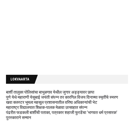
LOKVAARTA
बार्शी तालुका पोलिसांचा बाभुळगाव येथील जुगार अड्ड्यावर छापा
पुणे येथे महाराणी येसुबाई जयंती संपन्न तर कारगिल विजय दिनाच्या स्मृतींचे स्मरण
खवा क्लस्टर भूमला महसूल प्रशासनातील वरिष्ठ अधिकाऱ्यांची भेट
महाराष्ट्र विद्यालयात शिक्षक-पालक मेळावा उत्साहात संपन्न
पंढरीत फडकली बार्शीची पताका, पत्रकार शहाजी फुरडेंचा 'भागवत धर्म प्रसारक'
पुरस्काराने सन्मान