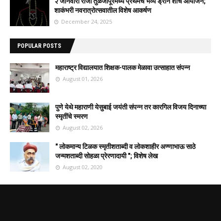
२ जानेवारी रोजी तुळजापूरमध्ये प्रथमच भव्य ड्रोन शोचे आयोजन;
शाकंभरी नवरात्रोत्सवातील विशेष आकर्षण
December 24, 2025
POPULAR POSTS
महाराष्ट्र विद्यालयात शिक्षक-पालक मेळावा उत्साहात संपन्न
August 01, 2026
पुणे येथे महाराणी येसुबाई जयंती संपन्न तर कारगिल विजय दिनाच्या
स्मृतींचे स्मरण
August 02, 2026
" लोकमान्य टिळक स्मृतीशताब्दी व लोकशाहीर अण्णाभाऊ साठे
जन्मशताब्दी सोहळा प्रेरणादायी "; विशेष लेख
August 02, 2020