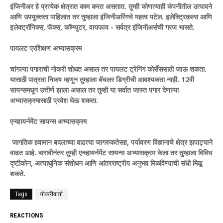
इंजिनीअर हे प्रत्येक क्षेत्रात काम करत असतात. तुम्ही कोणत्याही कंपनीतील उत्पादने
आणि उपयुक्तता पाहिलात तर तुम्हाला इंजिनीअरिंगचे महत्व पटेल. इलेक्ट्रिकल्स आणि
इलेक्ट्रॉनिक्स, फॅक्स, कॉम्प्युटर, वायफाय - सर्वत्र इंजिनीअर्सची गरज भासते.
पायलट प्रशिक्षण अभ्यासक्रम
चांगल्या पगाराची नोकरी शोधत असाल तर पायलट ट्रेनिंग कोर्सेससाठी जाऊ शकता.
यासाठी पात्रता निकष म्हणून तुम्हाला बॅचलर डिग्रीची आवश्यकता नाही. 12वी
सायन्समधून उत्तीर्ण झाला असाल तर तुम्ही या सर्वात जास्त पगार देणाऱ्या
अभ्यासक्रमासाठी प्रवेश घेऊ शकता.
एन्व्हायर्नमेंट सायन्स अभ्यासक्रम
जागतिक हवामान बदलाच्या वाढत्या जागरुकतेसह, पर्यावरण विज्ञानाचे क्षेत्र झपाट्याने
वाढत आहे. बारावीनंतर तुम्ही एन्व्हायर्नमेंट सायन्स अभ्यासक्रम केला तर तुम्हाला विविध
दृष्टीकोन, अत्याधुनिक संशोधन आणि आंतरराष्ट्रीय अनुभव मिळविण्याची संधी मिळू
शकते.
Tags
नोकरीवार्ता
REACTIONS