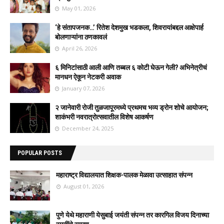
May 01, 2026
‘हे संतापजनक…’ रितेश देशमुख भडकला, शिवरायांबद्दल आक्षेपार्ह
बोलणाऱ्यांना ठणकावलं
April 26, 2026
६ मिनिटांसाठी आली आणि तब्बल ६ कोटी घेऊन गेली? अभिनेत्रीचं
मानधन ऐकून नेटकरी अवाक
January 07, 2026
२ जानेवारी रोजी तुळजापूरमध्ये प्रथमच भव्य ड्रोन शोचे आयोजन;
शाकंभरी नवरात्रोत्सवातील विशेष आकर्षण
December 24, 2025
POPULAR POSTS
महाराष्ट्र विद्यालयात शिक्षक-पालक मेळावा उत्साहात संपन्न
August 01, 2026
पुणे येथे महाराणी येसुबाई जयंती संपन्न तर कारगिल विजय दिनाच्या