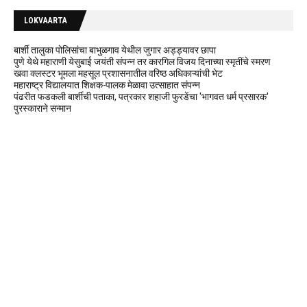
LOKVAARTA
बार्शी तालुका पोलिसांचा बाभुळगाव येथील जुगार अड्ड्यावर छापा
पुणे येथे महाराणी येसुबाई जयंती संपन्न तर कारगिल विजय दिनाच्या स्मृतींचे स्मरण
खवा क्लस्टर भूमला महसूल प्रशासनातील वरिष्ठ अधिकाऱ्यांची भेट
महाराष्ट्र विद्यालयात शिक्षक-पालक मेळावा उत्साहात संपन्न
पंढरीत फडकली बार्शीची पताका, पत्रकार शहाजी फुरडेंचा 'भागवत धर्म प्रसारक'
पुरस्काराने सन्मान