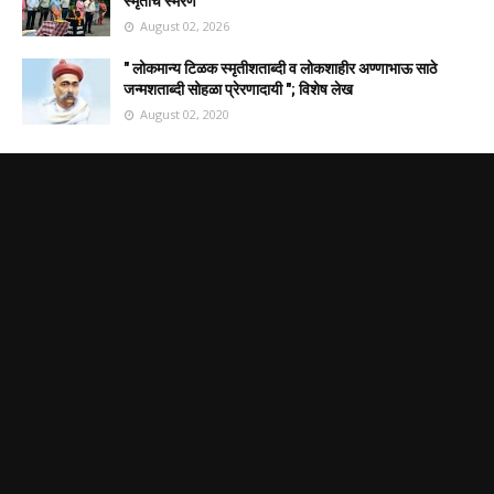
स्मृतींचे स्मरण
August 02, 2026
" लोकमान्य टिळक स्मृतीशताब्दी व लोकशाहीर अण्णाभाऊ साठे
जन्मशताब्दी सोहळा प्रेरणादायी "; विशेष लेख
August 02, 2020