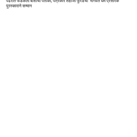
पंढरीत फडकली बार्शीची पताका, पत्रकार शहाजी फुरडेंचा 'भागवत धर्म प्रसारक'
पुरस्काराने सन्मान