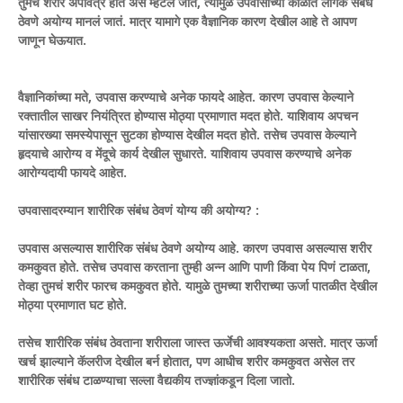
तुमचं शरीर अपवित्र होतं असं म्हंटल जातं, त्यामुळे उपवासाच्या काळात लैंगिक संबंध
ठेवणे अयोग्य मानलं जातं. मात्र यामागे एक वैज्ञानिक कारण देखील आहे ते आपण
जाणून घेऊयात.
वैज्ञानिकांच्या मते, उपवास करण्याचे अनेक फायदे आहेत. कारण उपवास केल्याने
रक्तातील साखर नियंत्रित होण्यास मोठ्या प्रमाणात मदत होते. याशिवाय अपचन
यांसारख्या समस्येपासून सुटका होण्यास देखील मदत होते. तसेच उपवास केल्याने
हृदयाचे आरोग्य व मेंदूचे कार्य देखील सुधारते. याशिवाय उपवास करण्याचे अनेक
आरोग्यदायी फायदे आहेत.
उपवासादरम्यान शारीरिक संबंध ठेवणं योग्य की अयोग्य? :
उपवास असल्यास शारीरिक संबंध ठेवणे अयोग्य आहे. कारण उपवास असल्यास शरीर
कमकुवत होते. तसेच उपवास करताना तुम्ही अन्न आणि पाणी किंवा पेय पिणं टाळता,
तेव्हा तुमचं शरीर फारच कमकुवत होते. यामुळे तुमच्या शरीराच्या ऊर्जा पातळीत देखील
मोठ्या प्रमाणात घट होते.
तसेच शारीरिक संबंध ठेवताना शरीराला जास्त ऊर्जेची आवश्यकता असते. मात्र ऊर्जा
खर्च झाल्याने कॅलरीज देखील बर्न होतात, पण आधीच शरीर कमकुवत असेल तर
शारीरिक संबंध टाळण्याचा सल्ला वैद्यकीय तज्ज्ञांकडून दिला जातो.