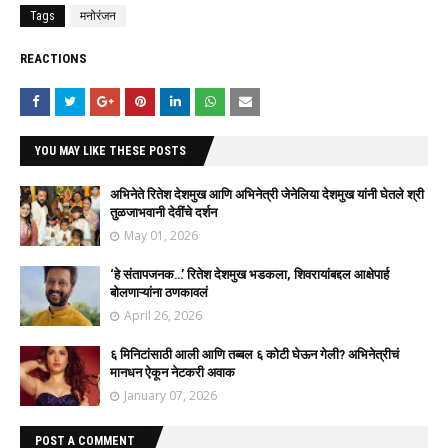
Tags
मनोरंजन
REACTIONS
YOU MAY LIKE THESE POSTS
अभिनेते रितेश देशमुख आणि अभिनेत्री जेनेलिया देशमुख यांनी घेतले श्री
तुळजाभवानी देवींचे दर्शन
May 01, 2026
‘हे संतापजनक…’ रितेश देशमुख भडकला, शिवरायांबद्दल आक्षेपार्ह
बोलणाऱ्यांना ठणकावलं
April 26, 2026
६ मिनिटांसाठी आली आणि तब्बल ६ कोटी घेऊन गेली? अभिनेत्रीचं
मानधन ऐकून नेटकरी अवाक
January 07, 2026
POST A COMMENT