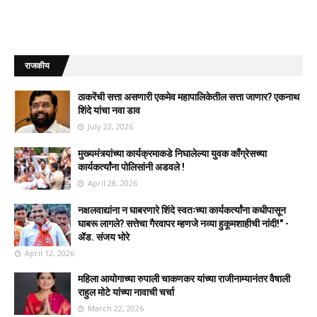
राजकीय
ठाकरेंची सत्ता असणारी एकमेव महापालिकेतील सत्ता जाणार? एकनाथ
शिंदे यांचा नवा डाव
July 23, 2026
मुख्यमंत्र्यांच्या कार्यक्रमाकडे निघालेल्या युवक काँग्रेसच्या
कार्यकर्त्यांना पोलिसांनी अडवले !
April 28, 2026
नक्षलवाद्यांना न घाबरणारे शिंदे स्वतःच्या कार्यकर्त्यांना कधीपासून
घाबरू लागले? सत्तेचा गैरवापर म्हणजे नव्या हुकूमशाहीची नांदी!" -
ॲड. संजय भोरे
April 12, 2026
महिला आयोगाच्या रुपाली चाकणकर यांच्या राजीनाम्यानंतर वैषाली
राहुल मोटे यांच्या नावाची चर्चा
March 22, 2026