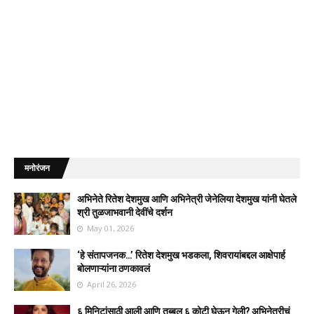
मनोरंजन
अभिनेते रितेश देशमुख आणि अभिनेत्री जेनेलिया देशमुख यांनी घेतले
श्री तुळजाभवानी देवींचे दर्शन
May 01, 2026
‘हे संतापजनक…’ रितेश देशमुख भडकला, शिवरायांबद्दल आक्षेपार्ह
बोलणाऱ्यांना ठणकावलं
April 26, 2026
६ मिनिटांसाठी आली आणि तब्बल ६ कोटी घेऊन गेली? अभिनेत्रीचं