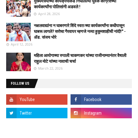
मुख्यमंत्र्यांच्या कार्यक्रमाकडे निघालेल्या युवक काँग्रेसच्या
कार्यकर्त्यांना पोलिसांनी अडवले !
April 28, 2026
नक्षलवाद्यांना न घाबरणारे शिंदे स्वतःच्या कार्यकर्त्यांना कधीपासून
घाबरू लागले? सत्तेचा गैरवापर म्हणजे नव्या हुकूमशाहीची नांदी!" -
ॲड. संजय भोरे
April 12, 2026
महिला आयोगाच्या रुपाली चाकणकर यांच्या राजीनाम्यानंतर वैषाली
राहुल मोटे यांच्या नावाची चर्चा
March 22, 2026
FOLLOW US