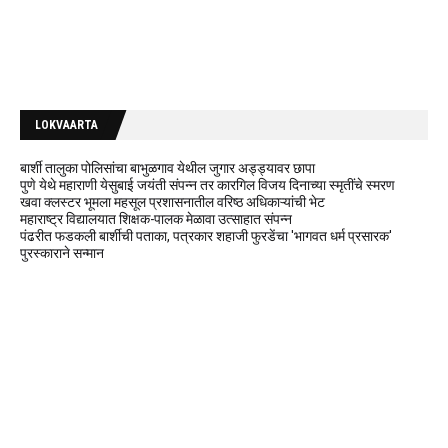
LOKVAARTA
बार्शी तालुका पोलिसांचा बाभुळगाव येथील जुगार अड्ड्यावर छापा
पुणे येथे महाराणी येसुबाई जयंती संपन्न तर कारगिल विजय दिनाच्या स्मृतींचे स्मरण
खवा क्लस्टर भूमला महसूल प्रशासनातील वरिष्ठ अधिकाऱ्यांची भेट
महाराष्ट्र विद्यालयात शिक्षक-पालक मेळावा उत्साहात संपन्न
पंढरीत फडकली बार्शीची पताका, पत्रकार शहाजी फुरडेंचा 'भागवत धर्म प्रसारक'
पुरस्काराने सन्मान