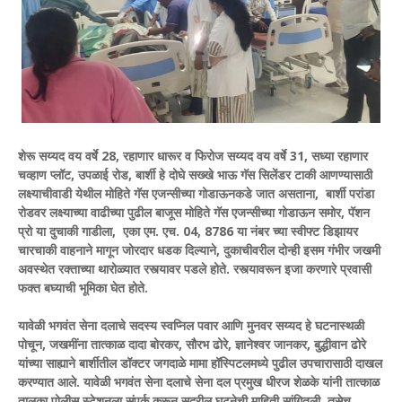
शेरू सय्यद वय वर्षे 28, रहाणार धारूर व फिरोज सय्यद वय वर्षे 31, सध्या रहाणार
चव्हाण प्लॉट, उपळाई रोड, बार्शी हे दोघे सख्खे भाऊ गॅस सिलेंडर टाकी आणण्यासाठी
लक्ष्याचीवाडी येथील मोहिते गॅस एजन्सीच्या गोडाऊनकडे जात असताना, बार्शी परांडा
रोडवर लक्ष्याच्या वाढीच्या पुढील बाजूस मोहिते गॅस एजन्सीच्या गोडाऊन समोर, पॅशन
प्रो या दुचाकी गाडीला, एका एम. एच. 04, 8786 या नंबर च्या स्वीफ्ट डिझायर
चारचाकी वाहनाने मागून जोरदार धडक दिल्याने, दुकाचीवरील दोन्ही इसम गंभीर जखमी
अवस्थेत रक्ताच्या थारोळ्यात रस्त्यावर पडले होते. रस्त्यावरून इजा करणारे प्रवासी
फक्त बघ्याची भूमिका घेत होते.
यावेळी भगवंत सेना दलाचे सदस्य स्वप्निल पवार आणि मुनवर सय्यद हे घटनास्थळी
पोचून, जखमींना तात्काळ दादा बोरकर, सौरभ ढोरे, ज्ञानेश्वर जानकर, बुद्धीवान ढोरे
यांच्या साह्याने बार्शीतील डॉक्टर जगदाळे मामा हॉस्पिटलमध्ये पुढील उपचारासाठी दाखल
करण्यात आले. यावेळी भगवंत सेना दलाचे सेना दल प्रमुख धीरज शेळके यांनी तात्काळ
तालुका पोलीस स्टेशनला संपर्क करून सदरील घटनेची माहिती सांगितली. तसेच