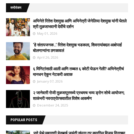
मनोरंजन
अभिनेते रितेश देशमुख आणि अभिनेत्री जेनेलिया देशमुख यांनी घेतले
श्री तुळजाभवानी देवींचे दर्शन
May 01, 2026
‘हे संतापजनक…’ रितेश देशमुख भडकला, शिवरायांबद्दल आक्षेपार्ह
बोलणाऱ्यांना ठणकावलं
April 26, 2026
६ मिनिटांसाठी आली आणि तब्बल ६ कोटी घेऊन गेली? अभिनेत्रीचं
मानधन ऐकून नेटकरी अवाक
January 07, 2026
२ जानेवारी रोजी तुळजापूरमध्ये प्रथमच भव्य ड्रोन शोचे आयोजन;
शाकंभरी नवरात्रोत्सवातील विशेष आकर्षण
December 24, 2025
POPULAR POSTS
पुणे येथे महाराणी येसुबाई जयंती संपन्न तर कारगिल विजय दिनाच्या