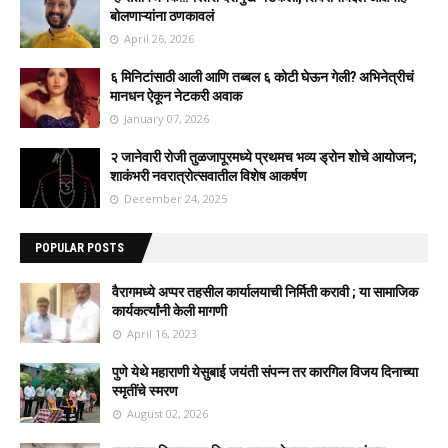
बोलणाऱ्यांना ठणकावलं
April 26, 2026
६ मिनिटांसाठी आली आणि तब्बल ६ कोटी घेऊन गेली? अभिनेत्रीचं
मानधन ऐकून नेटकरी अवाक
January 07, 2026
२ जानेवारी रोजी तुळजापूरमध्ये प्रथमच भव्य ड्रोन शोचे आयोजन;
शाकंभरी नवरात्रोत्सवातील विशेष आकर्षण
December 24, 2025
POPULAR POSTS
वैरागमध्ये अप्पर तहसील कार्यालयाची निर्मिती करावी ; या सामाजिक
कार्यकर्त्यांनी केली मागणी
April 16, 2023
पुणे येथे महाराणी येसुबाई जयंती संपन्न तर कारगिल विजय दिनाच्या
स्मृतींचे स्मरण
August 02, 2026