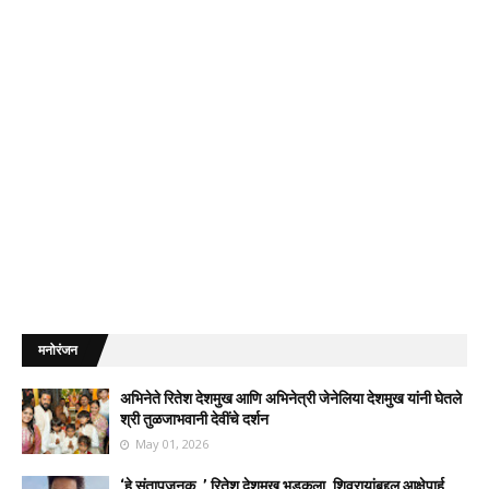
मनोरंजन
अभिनेते रितेश देशमुख आणि अभिनेत्री जेनेलिया देशमुख यांनी घेतले
श्री तुळजाभवानी देवींचे दर्शन
May 01, 2026
‘हे संतापजनक…’ रितेश देशमुख भडकला, शिवरायांबद्दल आक्षेपार्ह