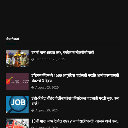
नोकरीवार्ता
दहावी पास आहात का?; परदेशात नोकरीची संधी
December 26, 2025
इंडियन बँकेमध्ये 1500 अप्रेंटिस पदांसाठी भरती! अर्ज करण्यासाठी
शेवटचे 3 दिवस
August 03, 2025
इंडो-तिबेट बॉर्डर पोलीस फोर्स कॉन्सटेबल पदासाठी भरती सुरु, करा
अर्ज.!.
August 29, 2024
10 वी पास! मध्य रेल्वेत २४२४ जागांसाठी भरती; आजचं अर्ज करा...
August 05, 2024