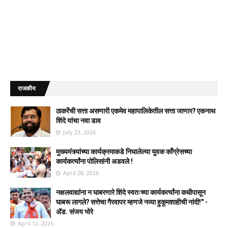
राजकीय
ठाकरेंची सत्ता असणारी एकमेव महापालिकेतील सत्ता जाणार? एकनाथ
शिंदे यांचा नवा डाव
July 23, 2026
मुख्यमंत्र्यांच्या कार्यक्रमाकडे निघालेल्या युवक काँग्रेसच्या
कार्यकर्त्यांना पोलिसांनी अडवले !
April 28, 2026
नक्षलवाद्यांना न घाबरणारे शिंदे स्वतःच्या कार्यकर्त्यांना कधीपासून
घाबरू लागले? सत्तेचा गैरवापर म्हणजे नव्या हुकूमशाहीची नांदी!" -
ॲड. संजय भोरे
April 12, 2026