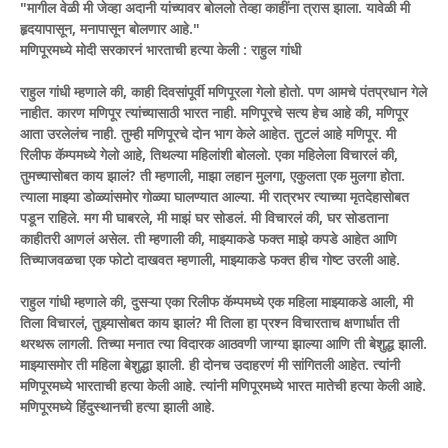
"मागील वेळी मी जेव्हा अदानी यांच्यावर बोललो तेव्हा काहींना त्रास झाला. यावेळी मी
हृदयापासून, मनापासून बोलणार आहे."
मणिपूरमध्ये मोदी सरकारनं भारताची हत्या केली : राहुल गांधी
राहुल गांधी म्हणाले की, काही दिवसांपूर्वी मणिपूरला गेलो होतो. पण आमचे पंतप्रधान गेले
नाहीत. कारण मणिपूर त्यांच्यासाठी भारत नाही. मणिपूरचे सत्य हेच आहे की, मणिपूर
आता उरलेलंच नाही. तुम्ही मणिपूरचे दोन भाग केले आहेत. तुटलं आहे मणिपूर. मी
रिलीफ कॅम्पमध्ये गेलो आहे, तिथल्या महिलांशी बोललो. एका महिलेला विचारलं की,
तुमच्यासोबत काय झालं? ती म्हणाली, माझा लहान मुलगा, एकुलता एक मुलगा होता.
त्याला माझ्या डोळ्यांसमोर गोळ्या घालण्यात आल्या. मी रात्रभर त्याच्या मृतदेहासोबत
पडून राहिले. मग मी घाबरले, मी माझं घर सोडलं. मी विचारलं की, घर सोडताना
काहीतरी आणलं असेल. ती म्हणाली की, माझ्याकडे फक्त माझे कपडे आहेत आणि
तिच्याजवळचा एक फोटो दाखवत म्हणाली, माझ्याकडे फक्त हीच गोष्ट उरली आहे.
राहुल गांधी म्हणाले की, दुसऱ्या एका रिलीफ कॅम्पमध्ये एक महिला माझ्याकडे आली, मी
तिला विचारलं, तुझ्यासोबत काय झालं? मी तिला हा प्रश्न विचारताच क्षणार्धात ती
थरथरू लागली. तिच्या मनात त्या विदारक आठवणी जाग्या झाल्या आणि ती बेशुद्ध झाली.
माझ्यासमोर ती महिला बेशुद्धा झाली. ही दोनच उदाहरणं मी सांगितली आहेत. त्यांनी
मणिपूरमध्ये भारताची हत्या केली आहे. त्यांनी मणिपूरमध्ये भारत मातेची हत्या केली आहे.
मणिपूरमध्ये हिंदुस्थानची हत्या झाली आहे.