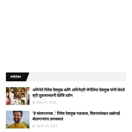
मनोरंजन
अभिनेते रितेश देशमुख आणि अभिनेत्री जेनेलिया देशमुख यांनी घेतले
श्री तुळजाभवानी देवींचे दर्शन
May 01, 2026
‘हे संतापजनक…’ रितेश देशमुख भडकला, शिवरायांबद्दल आक्षेपार्ह
बोलणाऱ्यांना ठणकावलं
April 26, 2026