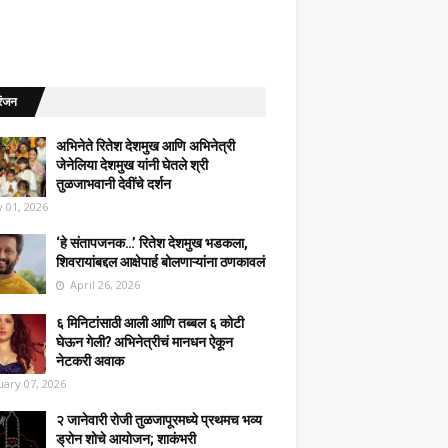
रंजन
अभिनेते रितेश देशमुख आणि अभिनेत्री
जेनेलिया देशमुख यांनी घेतले श्री
तुळजाभवानी देवींचे दर्शन
 01, 2026
‘हे संतापजनक…’ रितेश देशमुख भडकला,
शिवरायांबद्दल आक्षेपार्ह बोलणाऱ्यांना ठणकावलं
April 26, 2026
६ मिनिटांसाठी आली आणि तब्बल ६ कोटी
घेऊन गेली? अभिनेत्रीचं मानधन ऐकून
नेटकरी अवाक
uary 07, 2026
२ जानेवारी रोजी तुळजापूरमध्ये प्रथमच भव्य
ड्रोन शोचे आयोजन; शाकंभरी