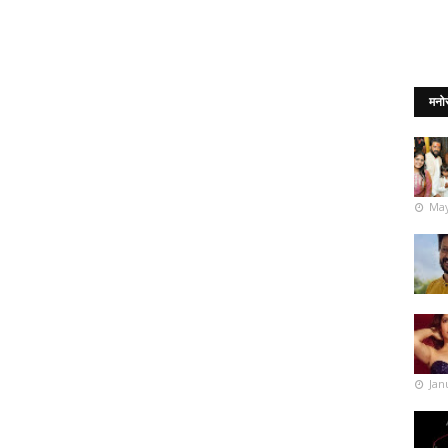
मनो
May
Jan