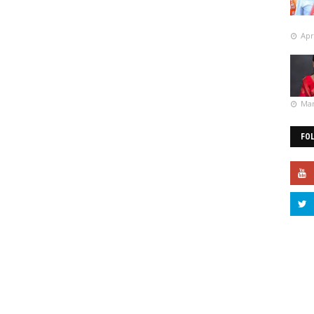
Apr
Mar
FO