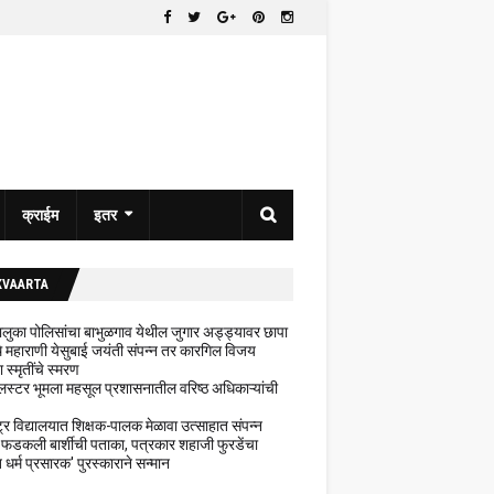
क्राईम
इतर
KVAARTA
 तालुका पोलिसांचा बाभुळगाव येथील जुगार अड्ड्यावर छापा
ेथे महाराणी येसुबाई जयंती संपन्न तर कारगिल विजय
ा स्मृतींचे स्मरण
लस्टर भूमला महसूल प्रशासनातील वरिष्ठ अधिकाऱ्यांची
ट्र विद्यालयात शिक्षक-पालक मेळावा उत्साहात संपन्न
 फडकली बार्शीची पताका, पत्रकार शहाजी फुरडेंचा
धर्म प्रसारक' पुरस्काराने सन्मान