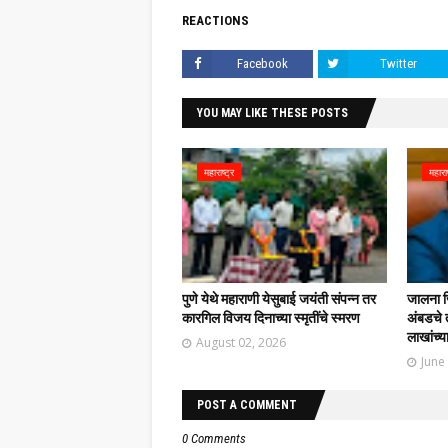
REACTIONS
Facebook
Twitter
YOU MAY LIKE THESE POSTS
महाराष्ट्र
महाराष
पुणे येथे महाराणी येसुबाई जयंती संपन्न तर
जालना ज
कारगिल विजय दिनाच्या स्मृतींचे स्मरण
अंबडचे 
लाखांच्य
August 02, 2026
June
POST A COMMENT
0 Comments