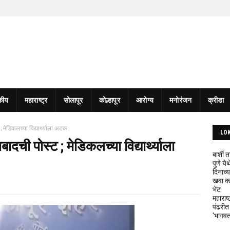
कीय
महाराष्ट्र
सोलापूर
कोल्हापूर
आरोग्य
मनोरंजन
क्रीडा
; मेडिकलच्या विद्यार्थ्याला अटक
LO
बादची पोस्ट ; मेडिकलच्या विद्यार्थ्याला
बार्शी
पुणे य
दिनाच्य
खवा क्
भेट
महाराष्
पंढरीत
'भागवत 