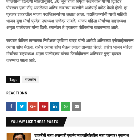
पोलिसांनी दिलेल्या माहितीनुसार, 30 जून रोजी अमृता फडणवीस यांच्या ट्विटर
पोस्टवर एका सीए असलेल्या अतिष नावाच्या व्यक्तीने आक्षेपार्ह कमेंट केली होती. हा
प्रकार शहरातील भाजप पदाधिकाऱ्यांच्या लक्षात आला. पदाधिकाऱ्यांनी याची माहिती
भाजप युवा मोर्चा प्रदेश उपाध्यक्ष राजेंद्र साबळे, भाजप महिला मोर्चाच्या शहराध्यक्ष
अमृता पालोदकर यांना दिली. त्यानंतर हे प्रकरण पोलिसांना कळवण्यात आले.
सायबर पोलिस ठाण्याच्या निरीक्षक प्रविणा यादव यांनी आरोपी अतिषच्या प्रोफाईलवरुन
त्याचा शोध घेतला. तसेच त्याचा शोध घेऊन त्याला ताब्यात घेतलं. तसेच भाजप महिला
मोर्चाच्या शहराध्यक्ष अमृता पालोदकर यांच्या फिर्यादीवरुन अतिषवर गुन्हा दाखल
करण्यात आला आहे.
Tags
राजकीय
REACTIONS
YOU MAY LIKE THESE POSTS
ठाकरेंची सत्ता असणारी एकमेव महापालिकेतील सत्ता जाणार? एकनाथ