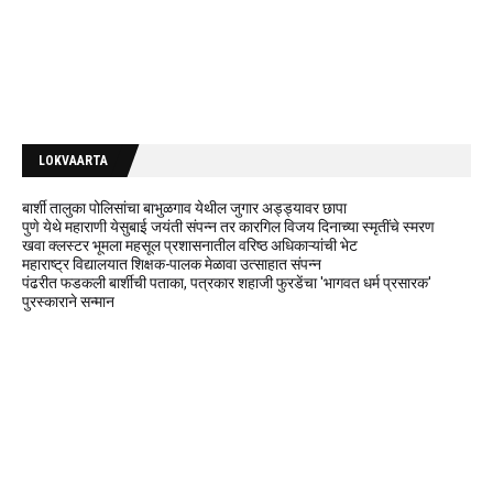
LOKVAARTA
बार्शी तालुका पोलिसांचा बाभुळगाव येथील जुगार अड्ड्यावर छापा
पुणे येथे महाराणी येसुबाई जयंती संपन्न तर कारगिल विजय दिनाच्या स्मृतींचे स्मरण
खवा क्लस्टर भूमला महसूल प्रशासनातील वरिष्ठ अधिकाऱ्यांची भेट
महाराष्ट्र विद्यालयात शिक्षक-पालक मेळावा उत्साहात संपन्न
पंढरीत फडकली बार्शीची पताका, पत्रकार शहाजी फुरडेंचा 'भागवत धर्म प्रसारक'
पुरस्काराने सन्मान