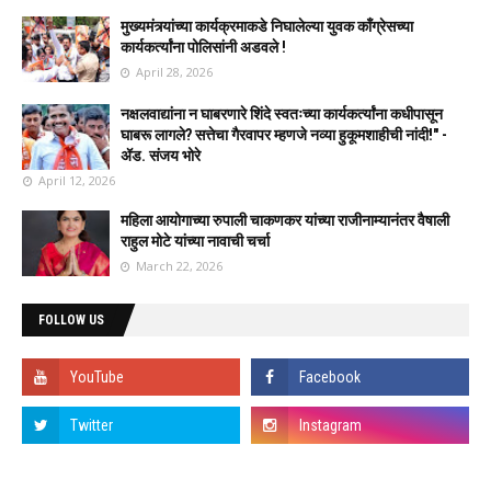
मुख्यमंत्र्यांच्या कार्यक्रमाकडे निघालेल्या युवक काँग्रेसच्या
कार्यकर्त्यांना पोलिसांनी अडवले !
April 28, 2026
नक्षलवाद्यांना न घाबरणारे शिंदे स्वतःच्या कार्यकर्त्यांना कधीपासून
घाबरू लागले? सत्तेचा गैरवापर म्हणजे नव्या हुकूमशाहीची नांदी!" -
ॲड. संजय भोरे
April 12, 2026
महिला आयोगाच्या रुपाली चाकणकर यांच्या राजीनाम्यानंतर वैषाली
राहुल मोटे यांच्या नावाची चर्चा
March 22, 2026
FOLLOW US