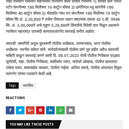
नाही पथकाने पीकअप वाहनामध्ये तपासणी केली असता त्यामध्ये 1) विदेशी दारु रॉयल
स्टॅग कंपनीच्या 180 मिलीच्या 10 कार्टुन बॉक्स 2) इम्पेरियल ब्लु कपंनीचे 180
मिलीच्या 40 कार्टुन बॉक्स 3) मॅकडॉल नंबर वन कंपनीच्या 180 मिलीच्या 10 कार्टुन
बॉक्स किं.अं. 2,20,800 ₹ तसेच पीकअप वाहन क्श्रमांक एमएच 43 ए.डी. 9946
किं. अं. 3,00,000₹ असे एकुण 5,20,800₹ किंमतीचे विदेशी दारु मिळून आल्याने
त्यांचेवर महाराष्ट्र दारुबंदी कायदयाअंतर्गत कारवाई करीत आहोत.
सदरची कामगिरी अतुल कुलकर्णी पोलीस अधीक्षक, उस्मानाबाद, अपर पोलीस
अधीक्षक नवनीत कॉवत यांचे मार्गदर्शनाखाली पोलीस ठाणे भुम हद्दीत अवैध धंदयाची
माहिती काढून कारवाई करणे कामी दि. 08.07.2023 रोजी पोलीस निरीक्षक प्रल्हाद
सुर्यवंशी, सहा. पोलीस निरीक्षक, शशीकांत तवार, सपोफौ ओव्हाळ, पोलीस हावलदार
राकेश पवार, बाबासाहेब जाधवर, पोलीस नाईक अजित कवडे, पोलीस अंमलदार विठ्ठल
मलंगनेर यांच्या पथकाने केली आहे.
Tags
धाराशिव
REACTIONS
YOU MAY LIKE THESE POSTS