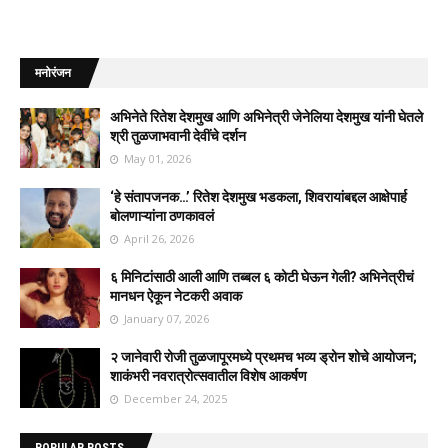
मनोरंजन
अभिनेते रितेश देशमुख आणि अभिनेत्री जेनेलिया देशमुख यांनी घेतले
श्री तुळजाभवानी देवींचे दर्शन
May 01, 2026
‘हे संतापजनक…’ रितेश देशमुख भडकला, शिवरायांबद्दल आक्षेपार्ह
बोलणाऱ्यांना ठणकावलं
April 26, 2026
६ मिनिटांसाठी आली आणि तब्बल ६ कोटी घेऊन गेली? अभिनेत्रीचं
मानधन ऐकून नेटकरी अवाक
January 07, 2026
२ जानेवारी रोजी तुळजापूरमध्ये प्रथमच भव्य ड्रोन शोचे आयोजन;
शाकंभरी नवरात्रोत्सवातील विशेष आकर्षण
December 24, 2025