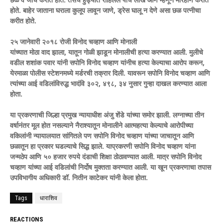
होते. बाहेर जाताना घराला कुलूप लावून जाणे, ड्रेस घालू न देणे असा छळ पत्नीचा
करीत होते.
२५ जानेवारी २०१८ रोजी विनोद चव्हाण आणि मोनाली
यांच्यात मोठा वाद झाला, यातून गोळी झाडून मोनालीची हत्या करण्यात आली. मुलीचे
वडील शशांक पवार यांनी सपोनि विनोद चव्हाण यांनीच हत्या केल्याचा आरोप करून,
येरमाळा पोलीस स्टेशनमध्ये मर्डरची तक्रार दिली. यावरून सपोनि विनोद चव्हाण आणि
त्यांच्या आई वडिलांविरुद्ध भादंवि ३०२, ४९८, ३४ नुसार गुन्हा दाखल करण्यात आला
होता.
या प्रकरणाची जिल्हा प्रमुख न्यायाधीश अंजु शेंडे यांच्या समोर झाली. लग्नाच्या तीन
वर्षानंतर मूल होत नसल्याने नैराश्यातून मोनालीने आत्महत्या केल्याचे आरोपीच्या
वकिलांनी न्यायालयात सांगितले पण सपोनि विनोद चव्हाण यांच्या जाचातून आणि
छळातून हा प्रकार घडल्याचे सिद्ध झाले. याप्रकरणी सपोनि विनोद चव्हाण यांना
जन्मठेप आणि ५० हजार रुपये दंडाची शिक्षा ठोठावण्यात आली. मात्र सपोनि विनोद
चव्हाण यांच्या आई वडिलांची निर्दोष मुक्तता करण्यात आली. या खून प्रकरणाचा तपास
उपविभागीय अधिकारी डॉ. नितीन काटेकर यांनी केला होता.
Tags
धाराशिव
REACTIONS