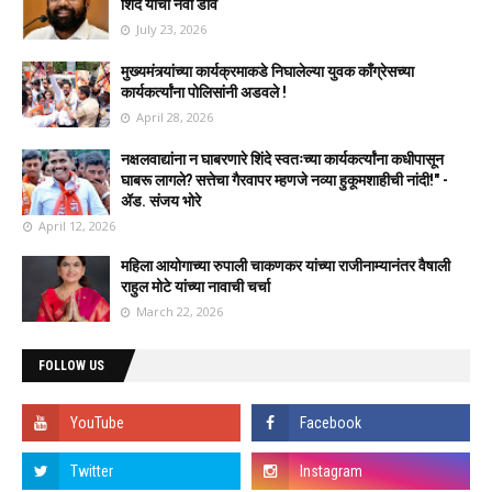
शिंदे यांचा नवा डाव
July 23, 2026
मुख्यमंत्र्यांच्या कार्यक्रमाकडे निघालेल्या युवक काँग्रेसच्या
कार्यकर्त्यांना पोलिसांनी अडवले !
April 28, 2026
नक्षलवाद्यांना न घाबरणारे शिंदे स्वतःच्या कार्यकर्त्यांना कधीपासून
घाबरू लागले? सत्तेचा गैरवापर म्हणजे नव्या हुकूमशाहीची नांदी!" -
ॲड. संजय भोरे
April 12, 2026
महिला आयोगाच्या रुपाली चाकणकर यांच्या राजीनाम्यानंतर वैषाली
राहुल मोटे यांच्या नावाची चर्चा
March 22, 2026
FOLLOW US