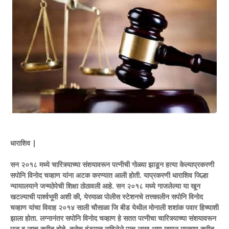
धाराशिव |
सन २०१८ मध्ये चारित्र्याच्या संशयावरून पत्नीची गोळ्या झाडून हत्या केल्याप्रकरणी
सपोनि विनोद चव्हाण यांना अटक करण्यात आली होती. याप्रकरणी धाराशिव जिल्हा
न्यायालयाने जन्मठेपेची शिक्षा ठोठावली आहे. सन २०१८ मध्ये गाजलेल्या या खून
खटल्याची पार्श्वभूमी अशी की, येरमाळा पोलीस स्टेशनचे तत्त्कालीन सपोनि विनोद
चव्हाण यांचा विवाह २०१४ साली चौसाळा जि बीड येथील मोनाली शशांक पवार हिच्याशी
झाला होता. लग्नानंतर सपोनि विनोद चव्हाण हे सतत पत्नीचा चारित्र्याच्या संशयावरून
छळ व जाच करीत होते. तसेच हुंड्यात राहिलेले पाच लाख आण म्हणून मारहाण करीत