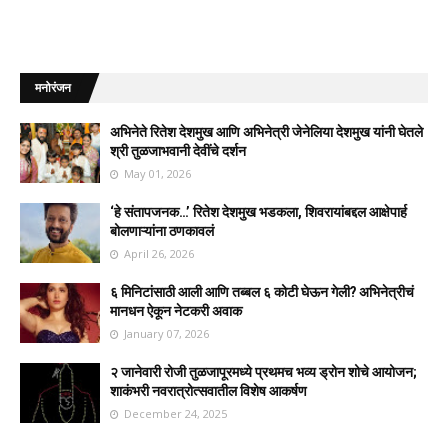
मनोरंजन
अभिनेते रितेश देशमुख आणि अभिनेत्री जेनेलिया देशमुख यांनी घेतले
श्री तुळजाभवानी देवींचे दर्शन
May 01, 2026
‘हे संतापजनक…’ रितेश देशमुख भडकला, शिवरायांबद्दल आक्षेपार्ह
बोलणाऱ्यांना ठणकावलं
April 26, 2026
६ मिनिटांसाठी आली आणि तब्बल ६ कोटी घेऊन गेली? अभिनेत्रीचं
मानधन ऐकून नेटकरी अवाक
January 07, 2026
२ जानेवारी रोजी तुळजापूरमध्ये प्रथमच भव्य ड्रोन शोचे आयोजन;
शाकंभरी नवरात्रोत्सवातील विशेष आकर्षण
December 24, 2025