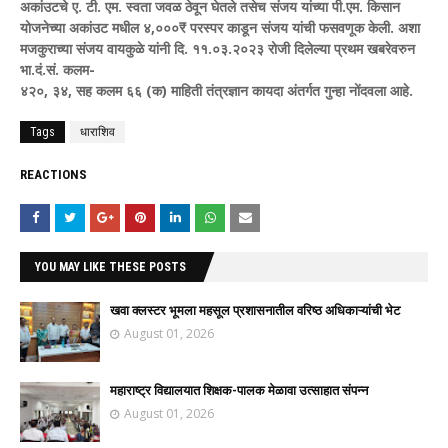
अकांउटचे ए. टी. एम. स्वता जवळ ठेवून घेतले तसेच संजय यांच्या पी.एम. किसान
योजनेच्या अकांउट मधील ४,०००₹ परस्पर काडून संजय यांची फसवणूक केली. अशा
मजकुराच्या संजय वायकुळे यांनी दि. ११.०३.२०२३ रोजी दिलेल्या प्रथम खबरेवरुन
भा.दं.सं. कलम-
४२०, ३४, सह कलम ६६ (क) माहिती तंत्रज्ञान कायदा अंतर्गत गुन्हा नोंदवला आहे.
Tags
धाराशिव
REACTIONS
YOU MAY LIKE THESE POSTS
खवा क्लस्टर भूमला महसूल प्रशासनातील वरिष्ठ अधिकाऱ्यांची भेट
August 01, 2026
महाराष्ट्र विद्यालयात शिक्षक-पालक मेळावा उत्साहात संपन्न
August 01, 2026