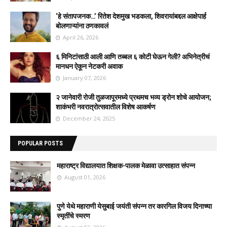
‘हे संतापजनक…’ रितेश देशमुख भडकला, शिवरायांबद्दल आक्षेपार्ह
बोलणाऱ्यांना ठणकावलं
April 26, 2026
६ मिनिटांसाठी आली आणि तब्बल ६ कोटी घेऊन गेली? अभिनेत्रीचं
मानधन ऐकून नेटकरी अवाक
January 07, 2026
२ जानेवारी रोजी तुळजापूरमध्ये प्रथमच भव्य ड्रोन शोचे आयोजन;
शाकंभरी नवरात्रोत्सवातील विशेष आकर्षण
December 24, 2025
POPULAR POSTS
महाराष्ट्र विद्यालयात शिक्षक-पालक मेळावा उत्साहात संपन्न
August 01, 2026
पुणे येथे महाराणी येसुबाई जयंती संपन्न तर कारगिल विजय दिनाच्या
स्मृतींचे स्मरण