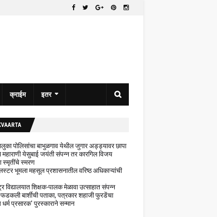
क्राईम
इतर
KVAARTA
 तालुका पोलिसांचा बाभुळगाव येथील जुगार अड्ड्यावर छापा
ेथे महाराणी येसुबाई जयंती संपन्न तर कारगिल विजय
ा स्मृतींचे स्मरण
लस्टर भूमला महसूल प्रशासनातील वरिष्ठ अधिकाऱ्यांची
ट्र विद्यालयात शिक्षक-पालक मेळावा उत्साहात संपन्न
 फडकली बार्शीची पताका, पत्रकार शहाजी फुरडेंचा
धर्म प्रसारक' पुरस्काराने सन्मान