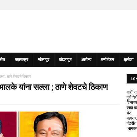
कीय
महाराष्ट्र
सोलापूर
कोल्हापूर
आरोग्य
मनोरंजन
क्रीडा
सल्ला ; ठाणे शेवटचे ठिकाण
LO
थ भालके यांना सल्ला ; ठाणे शेवटचे ठिकाण
बार्शी
पुणे य
दिनाच्य
खवा क्
भेट
महाराष्
पंढरीत
'भागवत 