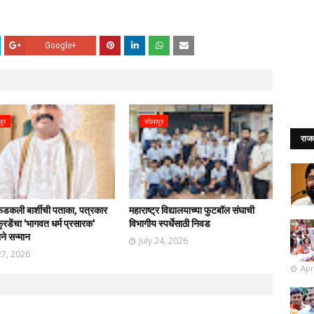
Google+
पूर
सोलापूर
राज
फडकली बार्शीची पताका, पत्रकार
महाराष्ट्र विद्यालयाच्या फुटबॉल संघाची
रडेंचा 'भागवत धर्म प्रसारक'
विभागीय स्पर्धेसाठी निवड
ाने सन्मान
July 24, 2026
27, 2026
Apr