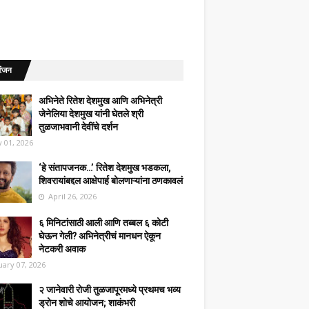
रंजन
अभिनेते रितेश देशमुख आणि अभिनेत्री
जेनेलिया देशमुख यांनी घेतले श्री
तुळजाभवानी देवींचे दर्शन
 01, 2026
‘हे संतापजनक…’ रितेश देशमुख भडकला,
शिवरायांबद्दल आक्षेपार्ह बोलणाऱ्यांना ठणकावलं
April 26, 2026
६ मिनिटांसाठी आली आणि तब्बल ६ कोटी
घेऊन गेली? अभिनेत्रीचं मानधन ऐकून
नेटकरी अवाक
uary 07, 2026
२ जानेवारी रोजी तुळजापूरमध्ये प्रथमच भव्य
ड्रोन शोचे आयोजन; शाकंभरी