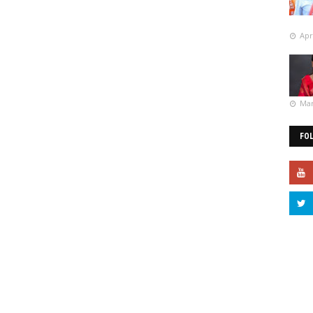
Apr
Mar
FO