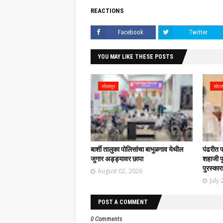
REACTIONS
Facebook
Twitter
YOU MAY LIKE THESE POSTS
सोलापूर
सोला
बार्शी तालुका पोलिसांचा बाभुळगाव येथील
पंढरीत 
जुगार अड्ड्यावर छापा
शहाजी फु
पुरस्कार
August 02, 2026
July 
POST A COMMENT
0 Comments