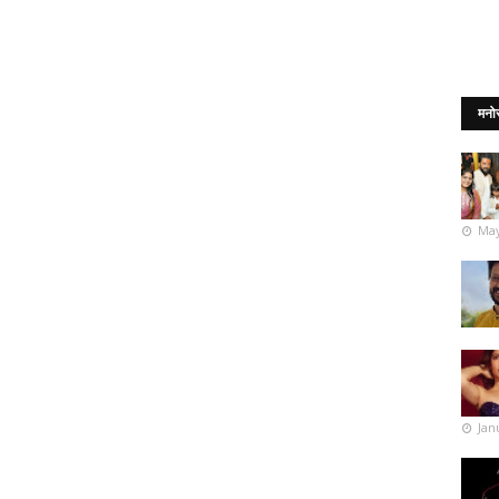
मनो
May
Jan