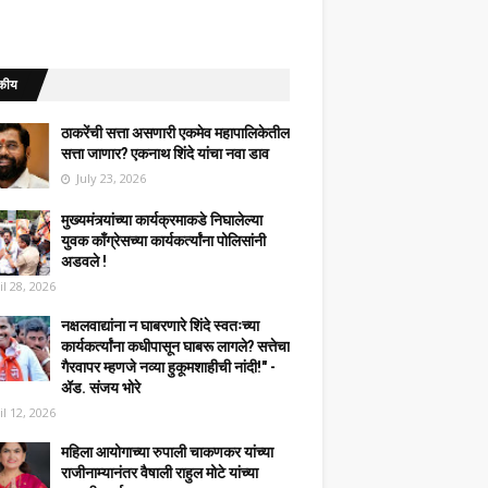
कीय
ठाकरेंची सत्ता असणारी एकमेव महापालिकेतील
सत्ता जाणार? एकनाथ शिंदे यांचा नवा डाव
July 23, 2026
मुख्यमंत्र्यांच्या कार्यक्रमाकडे निघालेल्या
युवक काँग्रेसच्या कार्यकर्त्यांना पोलिसांनी
अडवले !
il 28, 2026
नक्षलवाद्यांना न घाबरणारे शिंदे स्वतःच्या
कार्यकर्त्यांना कधीपासून घाबरू लागले? सत्तेचा
गैरवापर म्हणजे नव्या हुकूमशाहीची नांदी!" -
ॲड. संजय भोरे
il 12, 2026
महिला आयोगाच्या रुपाली चाकणकर यांच्या
राजीनाम्यानंतर वैषाली राहुल मोटे यांच्या