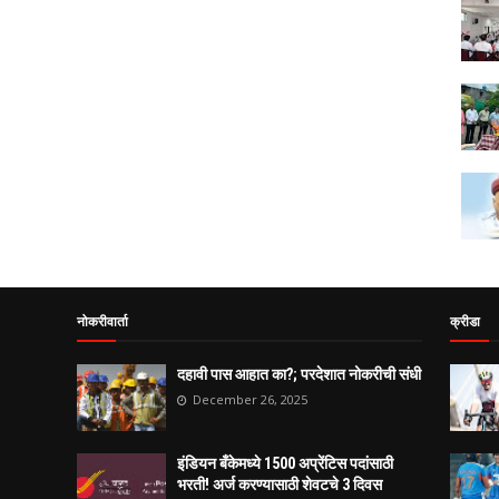
नोकरीवार्ता
क्रीडा
दहावी पास आहात का?; परदेशात नोकरीची संधी
December 26, 2025
इंडियन बँकेमध्ये 1500 अप्रेंटिस पदांसाठी
भरती! अर्ज करण्यासाठी शेवटचे 3 दिवस