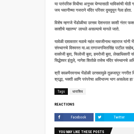
या पारंपरिक विधीचा अनुभव घेण्यासाठी भाविकांची मोठी गर
जय भवानीच्या गजराने मंदिर परिसर दुमदुमून गेला होता.
विशेष म्हणजे भेंडोळीचा उत्सव देशभरात काशी नंतर फक्
काशीचे महात्म्य' लाभले असल्याचे मानले जाते.
यावेळी दशावतार मठाचे महंत मावजीनाथ महाराज यांनी भें
संस्थानचे विश्वस्त मा.आ.राणाजगजितसिंह पाटील साहेब, 
वाकोजी बुवा, चिलोजी बुवा, हमरोजी बुवा, लेखाधिकारी सं
सिद्धेश्वर इंतुले, नागेश शितोळे तसेच मंदिर संस्थानचे अ
श्री काळभैरवनाथ भेंडोळी उत्सवामुळे तुळजापूर नगरीत दि
श्रद्धा, भक्ती आणि परंपरेचा अविभाज्य भाग असलेला हा
Tags
धाराशिव
REACTIONS
Facebook
Twitter
YOU MAY LIKE THESE POSTS