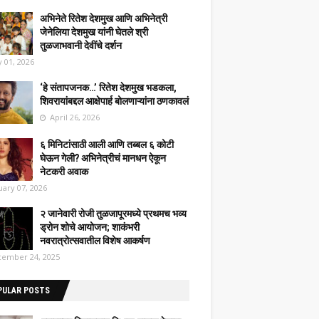
अभिनेते रितेश देशमुख आणि अभिनेत्री
जेनेलिया देशमुख यांनी घेतले श्री
तुळजाभवानी देवींचे दर्शन
 01, 2026
‘हे संतापजनक…’ रितेश देशमुख भडकला,
शिवरायांबद्दल आक्षेपार्ह बोलणाऱ्यांना ठणकावलं
April 26, 2026
६ मिनिटांसाठी आली आणि तब्बल ६ कोटी
घेऊन गेली? अभिनेत्रीचं मानधन ऐकून
नेटकरी अवाक
uary 07, 2026
२ जानेवारी रोजी तुळजापूरमध्ये प्रथमच भव्य
ड्रोन शोचे आयोजन; शाकंभरी
नवरात्रोत्सवातील विशेष आकर्षण
ember 24, 2025
PULAR POSTS