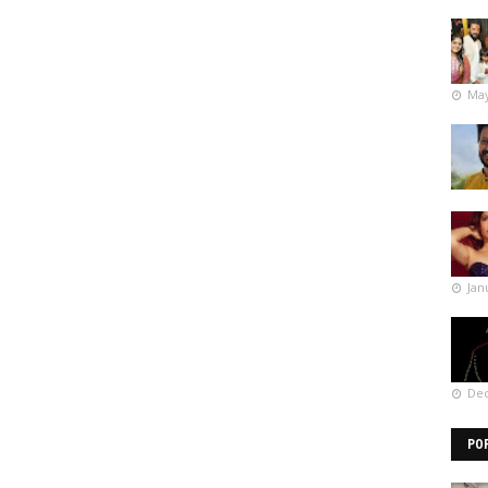
May
Jan
Dec
PO