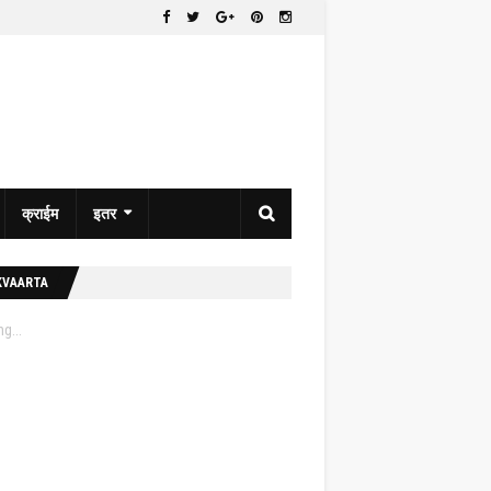
क्राईम
इतर
KVAARTA
g...