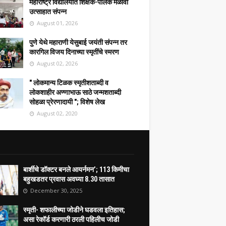
महाराष्ट्र विद्यालयात शिक्षक-पालक मेळावा
उत्साहात संपन्न
August 01, 2026
पुणे येथे महाराणी येसुबाई जयंती संपन्न तर
कारगिल विजय दिनाच्या स्मृतींचे स्मरण
August 02, 2026
" लोकमान्य टिळक स्मृतीशताब्दी व
लोकशाहीर अण्णाभाऊ साठे जन्मशताब्दी
सोहळा प्रेरणादायी "; विशेष लेख
August 02, 2020
बार्शीचे डॉक्टर बनले आयर्नमन’; 113 किमीचा
बहुखडतर प्रवास अवघ्या 8.30 तासात
December 30, 2025
स्मृती- शफालीच्या जोडीने घडवला इतिहास;
असा रेकॉर्ड करणारी ठरली पहिलीच जोडी