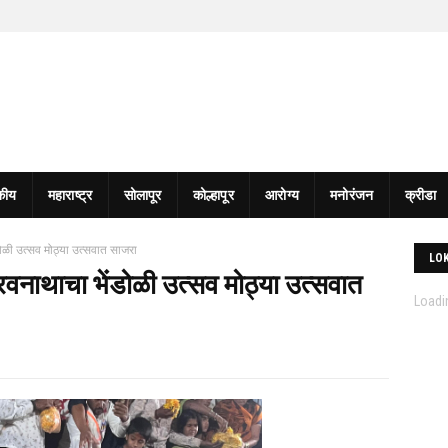
कीय
महाराष्ट्र
सोलापूर
कोल्हापूर
आरोग्य
मनोरंजन
क्रीडा
ंडोळी उत्सव मोठ्या उत्सवात साजरा
LO
भैरवनाथाचा भेंडोळी उत्सव मोठ्या उत्सवात
Loadin