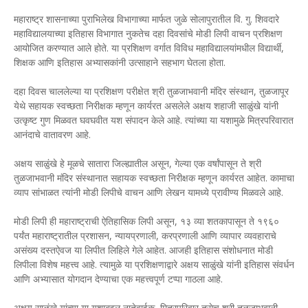
महाराष्ट्र शासनाच्या पुराभिलेख विभागाच्या मार्फत जुळे सोलापुरातील वि. गु. शिवदारे
महाविद्यालयाच्या इतिहास विभागात नुकतेच दहा दिवसांचे मोडी लिपी वाचन प्रशिक्षण
आयोजित करण्यात आले होते. या प्रशिक्षण वर्गात विविध महाविद्यालयांमधील विद्यार्थी,
शिक्षक आणि इतिहास अभ्यासकांनी उत्साहाने सहभाग घेतला होता.
दहा दिवस चाललेल्या या प्रशिक्षण परीक्षेत श्री तुळजाभवानी मंदिर संस्थान, तुळजापूर
येथे सहायक स्वच्छता निरीक्षक म्हणून कार्यरत असलेले अक्षय शहाजी साळुंखे यांनी
उत्कृष्ट गुण मिळवत घवघवीत यश संपादन केले आहे. त्यांच्या या यशामुळे मित्रपरिवारात
आनंदाचे वातावरण आहे.
अक्षय साळुंखे हे मूळचे सातारा जिल्ह्यातील असून, गेल्या एक वर्षांपासून ते श्री
तुळजाभवानी मंदिर संस्थानात सहायक स्वच्छता निरीक्षक म्हणून कार्यरत आहेत. कामाचा
व्याप सांभाळत त्यांनी मोडी लिपीचे वाचन आणि लेखन यामध्ये प्रावीण्य मिळवले आहे.
मोडी लिपी ही महाराष्ट्राची ऐतिहासिक लिपी असून, १३ व्या शतकापासून ते १९६०
पर्यंत महाराष्ट्रातील प्रशासन, न्यायप्रणाली, करप्रणाली आणि व्यापार व्यवहाराचे
असंख्य दस्तऐवज या लिपीत लिहिले गेले आहेत. आजही इतिहास संशोधनात मोडी
लिपीला विशेष महत्त्व आहे. त्यामुळे या प्रशिक्षणाद्वारे अक्षय साळुंखे यांनी इतिहास संवर्धन
आणि अभ्यासात योगदान देण्याचा एक महत्त्वपूर्ण टप्पा गाठला आहे.
अक्षय साळुंखे यांच्या या यशाबद्दल नातेवाईक, मित्रपरिवार तसेच श्री तुळजाभवानी