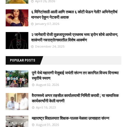
April 26, 2026
६ मिनिटांसाठी आली आणि तब्बल ६ कोटी घेऊन गेली? अभिनेत्रीचं
मानधन ऐकून नेटकरी अवाक
January 07, 2026
२ जानेवारी रोजी तुळजापूरमध्ये प्रथमच भव्य ड्रोन शोचे आयोजन;
शाकंभरी नवरात्रोत्सवातील विशेष आकर्षण
December 24, 2025
POPULAR POSTS
पुणे येथे महाराणी येसुबाई जयंती संपन्न तर कारगिल विजय दिनाच्या
स्मृतींचे स्मरण
August 02, 2026
वैरागमध्ये अप्पर तहसील कार्यालयाची निर्मिती करावी ; या सामाजिक
कार्यकर्त्यांनी केली मागणी
April 16, 2023
महाराष्ट्र विद्यालयात शिक्षक-पालक मेळावा उत्साहात संपन्न
August 01, 2026