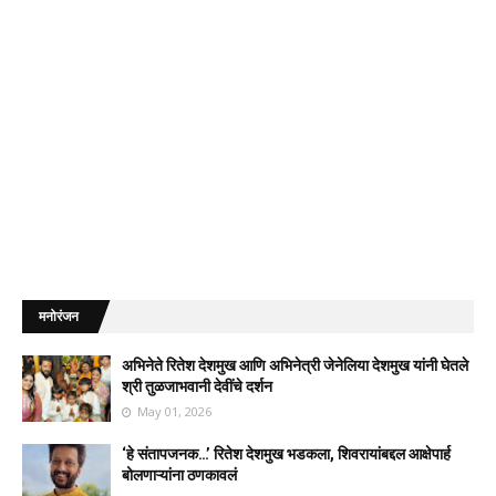
मनोरंजन
अभिनेते रितेश देशमुख आणि अभिनेत्री जेनेलिया देशमुख यांनी घेतले
श्री तुळजाभवानी देवींचे दर्शन
May 01, 2026
‘हे संतापजनक…’ रितेश देशमुख भडकला, शिवरायांबद्दल आक्षेपार्ह
बोलणाऱ्यांना ठणकावलं