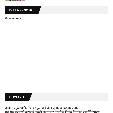
POST A COMMENT
0 Comments
LOKVAARTA
बार्शी तालुका पोलिसांचा बाभुळगाव येथील जुगार अड्ड्यावर छापा
पुणे येथे महाराणी येसुबाई जयंती संपन्न तर कारगिल विजय दिनाच्या स्मृतींचे स्मरण