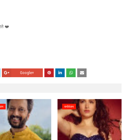
रते ❤️
Google+
ंजन
मनोरंजन