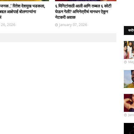
ापजनक…’ रितेश देशमुख भडकला,
६ मिनिटांसाठी आली आणि तब्बल ६ कोटी
द्दल आक्षेपार्ह बोलणाऱ्यांना
घेऊन गेली? अभिनेत्रीचं मानधन ऐकून
ं
नेटकरी अवाक
l 26, 2026
January 07, 2026
मनो
May
Jan