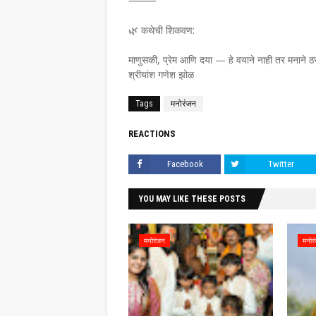
⸻
🌿 कथेची शिकवण:
माणुसकी, प्रेम आणि दया — हे वयाने नाही तर मनाने ठ
श्रीयांश गणेश झोळ
Tags
मनोरंजन
REACTIONS
Facebook
Twitter
YOU MAY LIKE THESE POSTS
मनोरंजन
मनोर