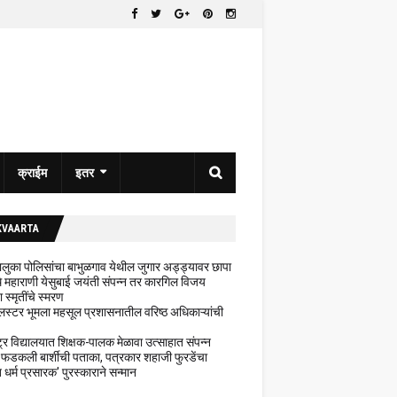
क्राईम
इतर
KVAARTA
 तालुका पोलिसांचा बाभुळगाव येथील जुगार अड्ड्यावर छापा
ेथे महाराणी येसुबाई जयंती संपन्न तर कारगिल विजय
ा स्मृतींचे स्मरण
लस्टर भूमला महसूल प्रशासनातील वरिष्ठ अधिकाऱ्यांची
ट्र विद्यालयात शिक्षक-पालक मेळावा उत्साहात संपन्न
 फडकली बार्शीची पताका, पत्रकार शहाजी फुरडेंचा
धर्म प्रसारक' पुरस्काराने सन्मान