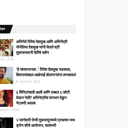
रंजन
अभिनेते रितेश देशमुख आणि अभिनेत्री
जेनेलिया देशमुख यांनी घेतले श्री
तुळजाभवानी देवींचे दर्शन
 01, 2026
‘हे संतापजनक…’ रितेश देशमुख भडकला,
शिवरायांबद्दल आक्षेपार्ह बोलणाऱ्यांना ठणकावलं
April 26, 2026
६ मिनिटांसाठी आली आणि तब्बल ६ कोटी
घेऊन गेली? अभिनेत्रीचं मानधन ऐकून
नेटकरी अवाक
uary 07, 2026
२ जानेवारी रोजी तुळजापूरमध्ये प्रथमच भव्य
ड्रोन शोचे आयोजन; शाकंभरी