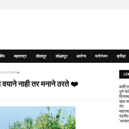
कीय
महाराष्ट्र
सोलापूर
कोल्हापूर
आरोग्य
मनोरंजन
क्रीडा
तर मनाने ठरते ❤️
LO
 वयाने नाही तर मनाने ठरते ❤️
बार्शी
पुणे य
दिनाच्य
खवा क्
भेट
महाराष्
पंढरीत
'भागवत 