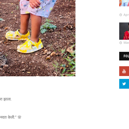
Apr
Mar
FO
रा झाला.
ा मदत केली.” 🌸