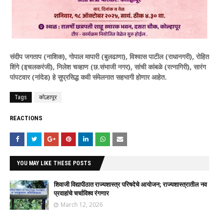
संदीप जगताप (नाशिक), गोपाल मापारी (बुलढाणा), विश्वास पाटील (राधानगरी), रोहित
शिंगे (इचलकरंजी), निलेश चव्हाण (छ.संभाजी नगर), सांची कांबळे (रत्नागिरी), सारंग
पांपटवार (नांदेड) हे सुप्रसिद्ध कवी संमेलनात सहभागी होणार आहेत.
Tags
कोल्हापूर
REACTIONS
YOU MAY LIKE THESE POSTS
शिवाजी विद्यापीठात राज्यशास्त्र परिषदेचे आयोजन; राज्यशास्त्रातील नव
प्रवाहांचे चर्चाविश्व रंगणार
March 12, 2026