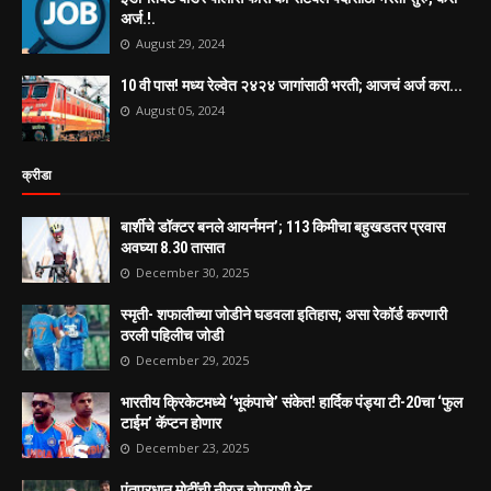
अर्ज.!.
August 29, 2024
10 वी पास! मध्य रेल्वेत २४२४ जागांसाठी भरती; आजचं अर्ज करा...
August 05, 2024
क्रीडा
बार्शीचे डॉक्टर बनले आयर्नमन’; 113 किमीचा बहुखडतर प्रवास
अवघ्या 8.30 तासात
December 30, 2025
स्मृती- शफालीच्या जोडीने घडवला इतिहास; असा रेकॉर्ड करणारी
ठरली पहिलीच जोडी
December 29, 2025
भारतीय क्रिकेटमध्ये ‘भूकंपाचे’ संकेत! हार्दिक पंड्या टी-20चा ‘फुल
टाईम’ कॅप्टन होणार
December 23, 2025
पंतप्रधान मोदींची नीरज चोप्राशी भेट