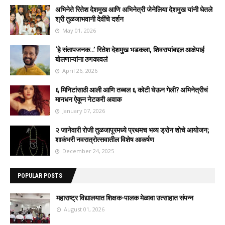
अभिनेते रितेश देशमुख आणि अभिनेत्री जेनेलिया देशमुख यांनी घेतले
श्री तुळजाभवानी देवींचे दर्शन
May 01, 2026
‘हे संतापजनक…’ रितेश देशमुख भडकला, शिवरायांबद्दल आक्षेपार्ह
बोलणाऱ्यांना ठणकावलं
April 26, 2026
६ मिनिटांसाठी आली आणि तब्बल ६ कोटी घेऊन गेली? अभिनेत्रीचं
मानधन ऐकून नेटकरी अवाक
January 07, 2026
२ जानेवारी रोजी तुळजापूरमध्ये प्रथमच भव्य ड्रोन शोचे आयोजन;
शाकंभरी नवरात्रोत्सवातील विशेष आकर्षण
December 24, 2025
POPULAR POSTS
महाराष्ट्र विद्यालयात शिक्षक-पालक मेळावा उत्साहात संपन्न
August 01, 2026