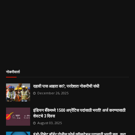
नोकरीवार्ता
दहावी पास आहात का?; परदेशात नोकरीची संधी
December 26, 2025
इंडियन बँकेमध्ये 1500 अप्रेंटिस पदांसाठी भरती! अर्ज करण्यासाठी
शेवटचे 3 दिवस
August 03, 2025
इंडो-तिबेट बॉर्डर पोलीस फोर्स कॉन्सटेबल पदासाठी भरती सुरु, करा