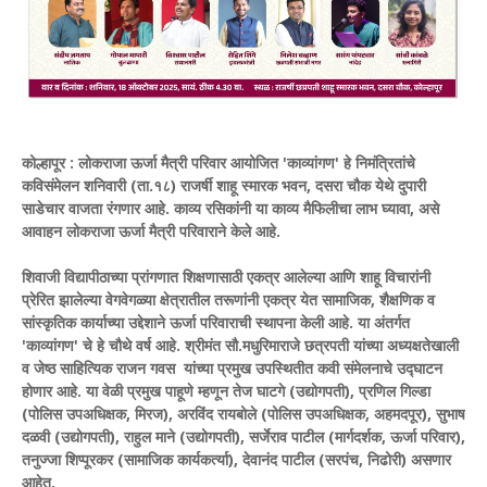
कोल्हापूर : लोकराजा ऊर्जा मैत्री परिवार आयोजित 'काव्यांगण' हे निमंत्रितांचे
कविसंमेलन शनिवारी (ता.१८) राजर्षी शाहू स्मारक भवन, दसरा चौक येथे दुपारी
साडेचार वाजता रंगणार आहे. काव्य रसिकांनी या काव्य मैफिलीचा लाभ घ्यावा, असे
आवाहन लोकराजा ऊर्जा मैत्री परिवाराने केले आहे.
शिवाजी विद्यापीठाच्या प्रांगणात शिक्षणासाठी एकत्र आलेल्या आणि शाहू विचारांनी
प्रेरित झालेल्या वेगवेगळ्या क्षेत्रातील तरूणांनी एकत्र येत सामाजिक, शैक्षणिक व
सांस्कृतिक कार्याच्या उद्देशाने ऊर्जा परिवाराची स्थापना केली आहे. या अंतर्गत
'काव्यांगण' चे हे चौथे वर्ष आहे. श्रीमंत सौ.मधुरिमाराजे छत्रपती यांच्या अध्यक्षतेखाली
व जेष्ठ साहित्यिक राजन गवस यांच्या प्रमुख उपस्थितीत कवी संमेलनाचे उद्घाटन
होणार आहे. या वेळी प्रमुख पाहूणे म्हणून तेज घाटगे (उद्योगपती), प्रणिल गिल्डा
(पोलिस उपअधिक्षक, मिरज), अरविंद रायबोले (पोलिस उपअधिक्षक, अहमदपूर), सुभाष
दळवी (उद्योगपती), राहुल माने (उद्योगपती), सर्जेराव पाटील (मार्गदर्शक, ऊर्जा परिवार),
तनुज्जा शिप्पूरकर (सामाजिक कार्यकर्त्या), देवानंद पाटील (सरपंच, निढोरी) असणार
आहेत.