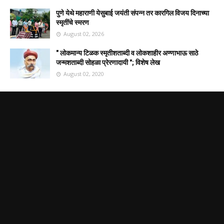
पुणे येथे महाराणी येसुबाई जयंती संपन्न तर कारगिल विजय दिनाच्या
स्मृतींचे स्मरण
August 02, 2026
" लोकमान्य टिळक स्मृतीशताब्दी व लोकशाहीर अण्णाभाऊ साठे
जन्मशताब्दी सोहळा प्रेरणादायी "; विशेष लेख
August 02, 2020