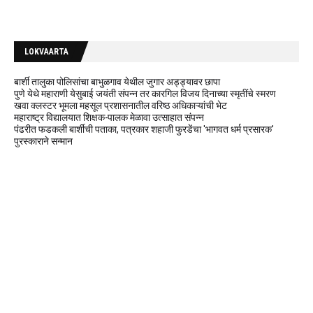
LOKVAARTA
बार्शी तालुका पोलिसांचा बाभुळगाव येथील जुगार अड्ड्यावर छापा
पुणे येथे महाराणी येसुबाई जयंती संपन्न तर कारगिल विजय दिनाच्या स्मृतींचे स्मरण
खवा क्लस्टर भूमला महसूल प्रशासनातील वरिष्ठ अधिकाऱ्यांची भेट
महाराष्ट्र विद्यालयात शिक्षक-पालक मेळावा उत्साहात संपन्न
पंढरीत फडकली बार्शीची पताका, पत्रकार शहाजी फुरडेंचा 'भागवत धर्म प्रसारक'
पुरस्काराने सन्मान