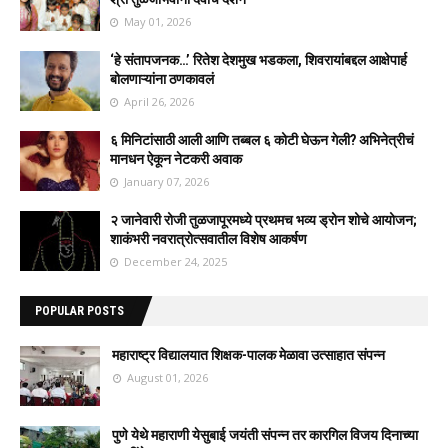
May 01, 2026
‘हे संतापजनक…’ रितेश देशमुख भडकला, शिवरायांबद्दल आक्षेपार्ह
बोलणाऱ्यांना ठणकावलं
April 26, 2026
६ मिनिटांसाठी आली आणि तब्बल ६ कोटी घेऊन गेली? अभिनेत्रीचं
मानधन ऐकून नेटकरी अवाक
January 07, 2026
२ जानेवारी रोजी तुळजापूरमध्ये प्रथमच भव्य ड्रोन शोचे आयोजन;
शाकंभरी नवरात्रोत्सवातील विशेष आकर्षण
December 24, 2025
POPULAR POSTS
महाराष्ट्र विद्यालयात शिक्षक-पालक मेळावा उत्साहात संपन्न
August 01, 2026
पुणे येथे महाराणी येसुबाई जयंती संपन्न तर कारगिल विजय दिनाच्या