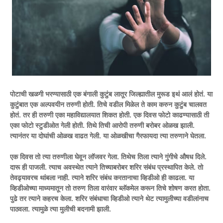
पोटाची खळगी भरण्यासाठी एक बंगाली कुटुंब लातूर जिल्ह्यातील मुरूड इथं आलं होतं. या
कुटुंबात एक अल्पवयीन तरुणी होती. तिचे वडील मिळेल ते काम करुन कुटुंब चालवत
होतं. तर ही तरुणी एका महाविद्यालयात शिकत होती. एक दिवस फोटो काढण्यासाठी ती
एका फोटो स्टुडीओत गेली होती. तिथे तिची आरोपी तरुणी बरोबर ओळख झाली.
त्यानंतर या दोघांची ओळख वाढत गेली. या ओळखीचा गैरफायदा त्या तरुणाने घेतला.
एक दिवस तो त्या तरुणीला घेवून लॉजवर गेला. तिथेच तिला त्याने गुंगीचे औषध दिले.
दारू ही पाजली. त्याच अवस्थेत त्याने तिच्याबरोबर शरिर संबंध प्रस्थापित केले. तो
तेवढ्यावरच थांबला नाही. त्याने शरिर संबंध करतानाचा व्हिडीओ ही काढला. या
व्हिडीओच्या माध्यमातून तो तरुण तिला वारंवार ब्लॅकमेल करून तिचे शोषण करत होता.
पुढे तर त्याने कहरच केला. शरिर संबंधाचा व्हिडीओ त्याने थेट त्यामुलीच्या वडीलांनाच
पाठवला. त्यामुळे त्या मुलीची बदनामी झाली.