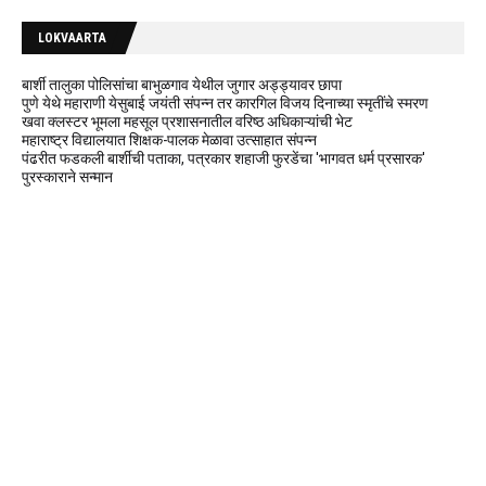
LOKVAARTA
बार्शी तालुका पोलिसांचा बाभुळगाव येथील जुगार अड्ड्यावर छापा
पुणे येथे महाराणी येसुबाई जयंती संपन्न तर कारगिल विजय दिनाच्या स्मृतींचे स्मरण
खवा क्लस्टर भूमला महसूल प्रशासनातील वरिष्ठ अधिकाऱ्यांची भेट
महाराष्ट्र विद्यालयात शिक्षक-पालक मेळावा उत्साहात संपन्न
पंढरीत फडकली बार्शीची पताका, पत्रकार शहाजी फुरडेंचा 'भागवत धर्म प्रसारक'
पुरस्काराने सन्मान