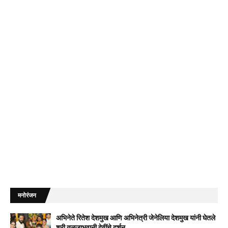
मनोरंजन
अभिनेते रितेश देशमुख आणि अभिनेत्री जेनेलिया देशमुख यांनी घेतले
श्री तुळजाभवानी देवींचे दर्शन