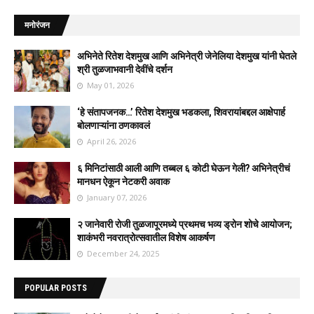
मनोरंजन
अभिनेते रितेश देशमुख आणि अभिनेत्री जेनेलिया देशमुख यांनी घेतले
श्री तुळजाभवानी देवींचे दर्शन
May 01, 2026
‘हे संतापजनक…’ रितेश देशमुख भडकला, शिवरायांबद्दल आक्षेपार्ह
बोलणाऱ्यांना ठणकावलं
April 26, 2026
६ मिनिटांसाठी आली आणि तब्बल ६ कोटी घेऊन गेली? अभिनेत्रीचं
मानधन ऐकून नेटकरी अवाक
January 07, 2026
२ जानेवारी रोजी तुळजापूरमध्ये प्रथमच भव्य ड्रोन शोचे आयोजन;
शाकंभरी नवरात्रोत्सवातील विशेष आकर्षण
December 24, 2025
POPULAR POSTS