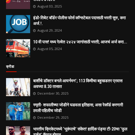
August 03, 2025
इंडो-तिबेट बॉर्डर पोलीस फोर्स कॉन्सटेबल पदासाठी भरती सुरु, करा
अर्ज.!.
August 29, 2024
10 वी पास! मध्य रेल्वेत २४२४ जागांसाठी भरती; आजचं अर्ज करा...
August 05, 2024
क्रीडा
बार्शीचे डॉक्टर बनले आयर्नमन’; 113 किमीचा बहुखडतर प्रवास
अवघ्या 8.30 तासात
December 30, 2025
स्मृती- शफालीच्या जोडीने घडवला इतिहास; असा रेकॉर्ड करणारी
ठरली पहिलीच जोडी
December 29, 2025
भारतीय क्रिकेटमध्ये ‘भूकंपाचे’ संकेत! हार्दिक पंड्या टी-20चा ‘फुल
टाईम’ कॅप्टन होणार