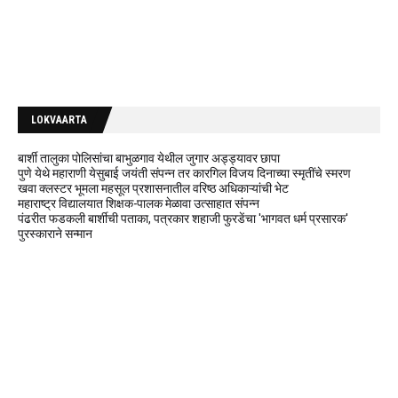
LOKVAARTA
बार्शी तालुका पोलिसांचा बाभुळगाव येथील जुगार अड्ड्यावर छापा
पुणे येथे महाराणी येसुबाई जयंती संपन्न तर कारगिल विजय दिनाच्या स्मृतींचे स्मरण
खवा क्लस्टर भूमला महसूल प्रशासनातील वरिष्ठ अधिकाऱ्यांची भेट
महाराष्ट्र विद्यालयात शिक्षक-पालक मेळावा उत्साहात संपन्न
पंढरीत फडकली बार्शीची पताका, पत्रकार शहाजी फुरडेंचा 'भागवत धर्म प्रसारक'
पुरस्काराने सन्मान