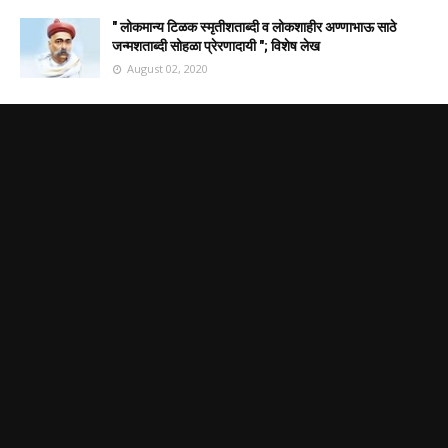
" लोकमान्य टिळक स्मृतीशताब्दी व लोकशाहीर अण्णाभाऊ साठे
जन्मशताब्दी सोहळा प्रेरणादायी "; विशेष लेख
August 02, 2020