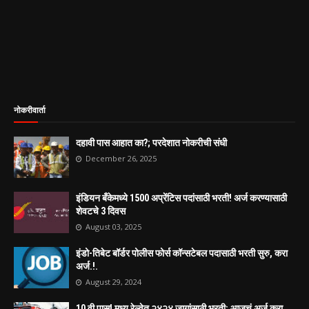
नोकरीवार्ता
दहावी पास आहात का?; परदेशात नोकरीची संधी
December 26, 2025
इंडियन बँकेमध्ये 1500 अप्रेंटिस पदांसाठी भरती! अर्ज करण्यासाठी
शेवटचे 3 दिवस
August 03, 2025
इंडो-तिबेट बॉर्डर पोलीस फोर्स कॉन्सटेबल पदासाठी भरती सुरु, करा
अर्ज.!.
August 29, 2024
10 वी पास! मध्य रेल्वेत २४२४ जागांसाठी भरती; आजचं अर्ज करा...