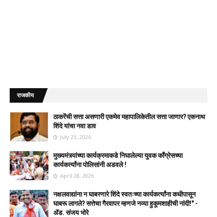
राजकीय
ठाकरेंची सत्ता असणारी एकमेव महापालिकेतील सत्ता जाणार? एकनाथ
शिंदे यांचा नवा डाव
July 23, 2026
मुख्यमंत्र्यांच्या कार्यक्रमाकडे निघालेल्या युवक काँग्रेसच्या
कार्यकर्त्यांना पोलिसांनी अडवले !
April 28, 2026
नक्षलवाद्यांना न घाबरणारे शिंदे स्वतःच्या कार्यकर्त्यांना कधीपासून
घाबरू लागले? सत्तेचा गैरवापर म्हणजे नव्या हुकूमशाहीची नांदी!" -
ॲड. संजय भोरे