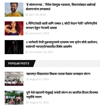
‘हे संतापजनक…’ रितेश देशमुख भडकला, शिवरायांबद्दल आक्षेपार्ह
बोलणाऱ्यांना ठणकावलं
April 26, 2026
६ मिनिटांसाठी आली आणि तब्बल ६ कोटी घेऊन गेली? अभिनेत्रीचं
मानधन ऐकून नेटकरी अवाक
January 07, 2026
२ जानेवारी रोजी तुळजापूरमध्ये प्रथमच भव्य ड्रोन शोचे आयोजन;
शाकंभरी नवरात्रोत्सवातील विशेष आकर्षण
December 24, 2025
POPULAR POSTS
महाराष्ट्र विद्यालयात शिक्षक-पालक मेळावा उत्साहात संपन्न
August 01, 2026
पुणे येथे महाराणी येसुबाई जयंती संपन्न तर कारगिल विजय दिनाच्या
स्मृतींचे स्मरण
August 02, 2026