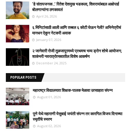
‘हे संतापजनक…’ रितेश देशमुख भडकला, शिवरायांबद्दल आक्षेपार्ह
बोलणाऱ्यांना ठणकावलं
April 26, 2026
६ मिनिटांसाठी आली आणि तब्बल ६ कोटी घेऊन गेली? अभिनेत्रीचं
मानधन ऐकून नेटकरी अवाक
January 07, 2026
२ जानेवारी रोजी तुळजापूरमध्ये प्रथमच भव्य ड्रोन शोचे आयोजन;
शाकंभरी नवरात्रोत्सवातील विशेष आकर्षण
December 24, 2025
POPULAR POSTS
महाराष्ट्र विद्यालयात शिक्षक-पालक मेळावा उत्साहात संपन्न
August 01, 2026
पुणे येथे महाराणी येसुबाई जयंती संपन्न तर कारगिल विजय दिनाच्या
स्मृतींचे स्मरण
August 02, 2026