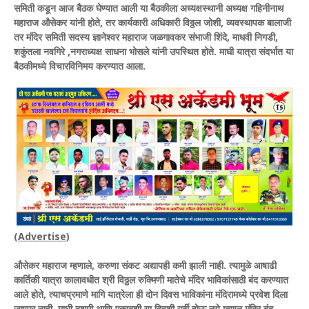
समिती कडून आज बैठक घेण्यात आली या बैठकीला अध्यक्षस्थानी अध्यक्ष गहिनीनाथ
महाराज औसेकर यांनी होते, तर कार्यकारी अधिकारी विठ्ठल जोशी, व्यवस्थापक बालाजी
तर मंदिर समिती सदस्य ज्ञानेश्वर महाराज जळगावकर संभाजी शिंदे, माधवी निगडी,
शकुंतला नवगिरे ,नगराध्यक्ष साधना भोसले यांनी उपस्थित होते. माघी यात्रा संदर्भात या
बैठकीमध्ये विचारविनिमय करण्यात आला.
(
Advertise
)
औसेकर महाराज म्हणाले, करुणा संकट अद्यापही कमी झाली नाही. त्यामुळे आषाढी
कार्तिकी यात्रा कालावधीत श्री विठ्ठल रुक्मिणी मातेचे मंदिर भाविकांसाठी बंद करण्यात
आले होते, त्याचप्रमाणे मागि यात्रेला ही दोन दिवस भाविकांना मंदिरामध्ये प्रवेश दिला
जाणार नाही. माघी दशमी आणि एकादशी या दिवशी गर्दी होऊ नये म्हणून मंदिर बंद