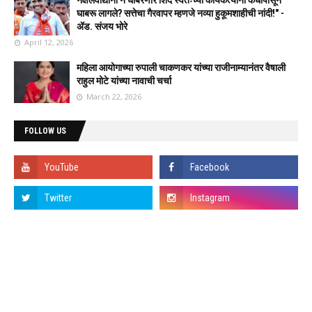
नक्षलवाद्यांना न घाबरणारे शिंदे स्वतःच्या कार्यकर्त्यांना कधीपासून
घाबरू लागले? सत्तेचा गैरवापर म्हणजे नव्या हुकूमशाहीची नांदी!" -
ॲड. संजय भोरे
April 12, 2026
महिला आयोगाच्या रुपाली चाकणकर यांच्या राजीनाम्यानंतर वैषाली
राहुल मोटे यांच्या नावाची चर्चा
March 22, 2026
FOLLOW US