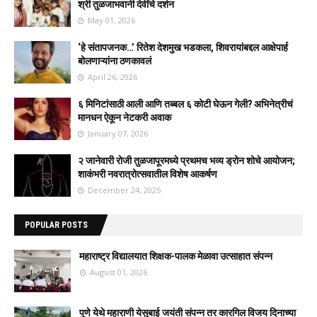
श्री तुळजाभवानी देवींचे दर्शन
May 01, 2026
‘हे संतापजनक…’ रितेश देशमुख भडकला, शिवरायांबद्दल आक्षेपार्ह
बोलणाऱ्यांना ठणकावलं
April 26, 2026
६ मिनिटांसाठी आली आणि तब्बल ६ कोटी घेऊन गेली? अभिनेत्रीचं
मानधन ऐकून नेटकरी अवाक
January 07, 2026
२ जानेवारी रोजी तुळजापूरमध्ये प्रथमच भव्य ड्रोन शोचे आयोजन;
शाकंभरी नवरात्रोत्सवातील विशेष आकर्षण
December 24, 2025
POPULAR POSTS
महाराष्ट्र विद्यालयात शिक्षक-पालक मेळावा उत्साहात संपन्न
August 01, 2026
पुणे येथे महाराणी येसुबाई जयंती संपन्न तर कारगिल विजय दिनाच्या