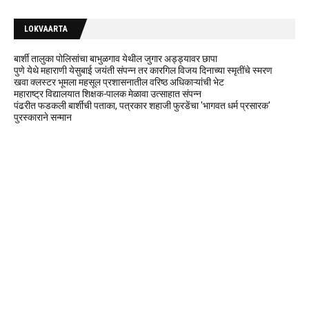
LOKVAARTA
बार्शी तालुका पोलिसांचा बाभुळगाव येथील जुगार अड्ड्यावर छापा
पुणे येथे महाराणी येसुबाई जयंती संपन्न तर कारगिल विजय दिनाच्या स्मृतींचे स्मरण
खवा क्लस्टर भूमला महसूल प्रशासनातील वरिष्ठ अधिकाऱ्यांची भेट
महाराष्ट्र विद्यालयात शिक्षक-पालक मेळावा उत्साहात संपन्न
पंढरीत फडकली बार्शीची पताका, पत्रकार शहाजी फुरडेंचा 'भागवत धर्म प्रसारक'
पुरस्काराने सन्मान