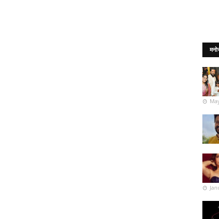
मनो
May
Jan