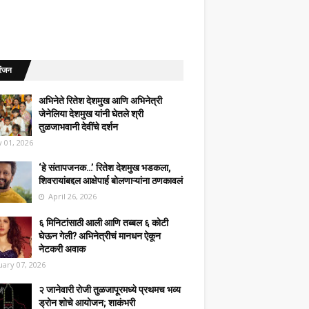
रंजन
अभिनेते रितेश देशमुख आणि अभिनेत्री
जेनेलिया देशमुख यांनी घेतले श्री
तुळजाभवानी देवींचे दर्शन
 01, 2026
‘हे संतापजनक…’ रितेश देशमुख भडकला,
शिवरायांबद्दल आक्षेपार्ह बोलणाऱ्यांना ठणकावलं
April 26, 2026
६ मिनिटांसाठी आली आणि तब्बल ६ कोटी
घेऊन गेली? अभिनेत्रीचं मानधन ऐकून
नेटकरी अवाक
uary 07, 2026
२ जानेवारी रोजी तुळजापूरमध्ये प्रथमच भव्य
ड्रोन शोचे आयोजन; शाकंभरी