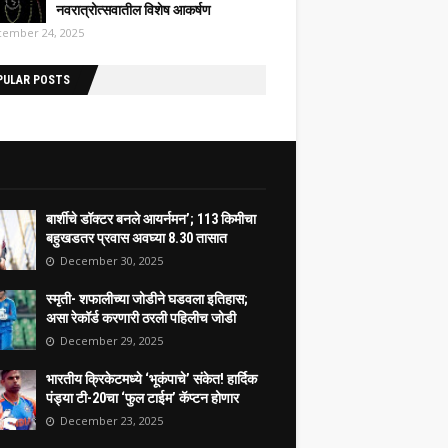
नवरात्रोत्सवातील विशेष आकर्षण
ember 24, 2025
PULAR POSTS
बार्शीचे डॉक्टर बनले आयर्नमन’; 113 किमीचा
बहुखडतर प्रवास अवघ्या 8.30 तासात
December 30, 2025
स्मृती- शफालीच्या जोडीने घडवला इतिहास;
असा रेकॉर्ड करणारी ठरली पहिलीच जोडी
December 29, 2025
भारतीय क्रिकेटमध्ये ‘भूकंपाचे’ संकेत! हार्दिक
पंड्या टी-20चा ‘फुल टाईम’ कॅप्टन होणार
December 23, 2025