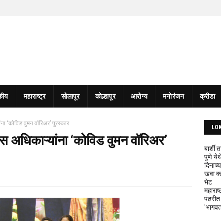
कीय
महाराष्ट्र
सोलापूर
कोल्हापूर
आरोग्य
मनोरंजन
क्रीडा
ंना ‘कोविड वुमन वॉरिअर’ पुरस्कार
LO
ीस अधिकाऱ्यांना ‘कोविड वुमन वॉरिअर’
बार्शी
पुणे य
दिनाच्य
खवा क्
भेट
महाराष्
पंढरीत
'भागवत 