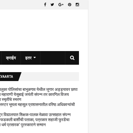
क्राईम
इतर
KVAARTA
 तालुका पोलिसांचा बाभुळगाव येथील जुगार अड्ड्यावर छापा
ेथे महाराणी येसुबाई जयंती संपन्न तर कारगिल विजय
ा स्मृतींचे स्मरण
लस्टर भूमला महसूल प्रशासनातील वरिष्ठ अधिकाऱ्यांची
ट्र विद्यालयात शिक्षक-पालक मेळावा उत्साहात संपन्न
 फडकली बार्शीची पताका, पत्रकार शहाजी फुरडेंचा
धर्म प्रसारक' पुरस्काराने सन्मान