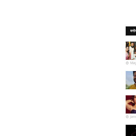
मनो
May
Jan