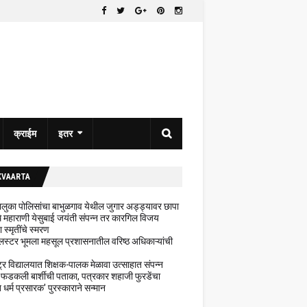
क्राईम
इतर
KVAARTA
 तालुका पोलिसांचा बाभुळगाव येथील जुगार अड्ड्यावर छापा
ेथे महाराणी येसुबाई जयंती संपन्न तर कारगिल विजय
ा स्मृतींचे स्मरण
लस्टर भूमला महसूल प्रशासनातील वरिष्ठ अधिकाऱ्यांची
ट्र विद्यालयात शिक्षक-पालक मेळावा उत्साहात संपन्न
 फडकली बार्शीची पताका, पत्रकार शहाजी फुरडेंचा
धर्म प्रसारक' पुरस्काराने सन्मान