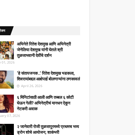
रंजन
अभिनेते रितेश देशमुख आणि अभिनेत्री
जेनेलिया देशमुख यांनी घेतले श्री
तुळजाभवानी देवींचे दर्शन
 01, 2026
‘हे संतापजनक…’ रितेश देशमुख भडकला,
शिवरायांबद्दल आक्षेपार्ह बोलणाऱ्यांना ठणकावलं
April 26, 2026
६ मिनिटांसाठी आली आणि तब्बल ६ कोटी
घेऊन गेली? अभिनेत्रीचं मानधन ऐकून
नेटकरी अवाक
uary 07, 2026
२ जानेवारी रोजी तुळजापूरमध्ये प्रथमच भव्य
ड्रोन शोचे आयोजन; शाकंभरी