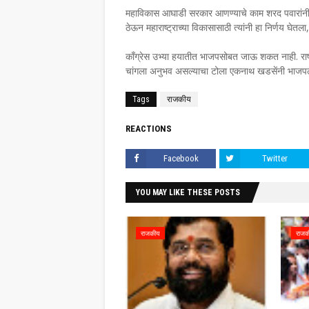
महाविकास आघाडी सरकार आणण्याचे काम शरद पवारांनी केल
ठेऊन महाराष्ट्राच्या विकासासाठी त्यांनी हा निर्णय घे
काँग्रेस उभ्या हयातीत भाजपसोबत जाऊ शकत नाही. राष्
चांगला अनुभव असल्याचा टोला एकनाथ खडसेंनी भाजप
Tags
राजकीय
REACTIONS
Facebook
Twitter
YOU MAY LIKE THESE POSTS
राजकीय
राजक