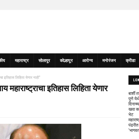
कीय
महाराष्ट्र
सोलापूर
कोल्हापूर
आरोग्य
मनोरंजन
क्रीडा
राचा इतिहास लिहिता येणार नाही"
LO
वाय महाराष्ट्राचा इतिहास लिहिता येणार
बार्शी
पुणे य
दिनाच्य
खवा क्
भेट
महाराष्
पंढरीत
'भागवत 