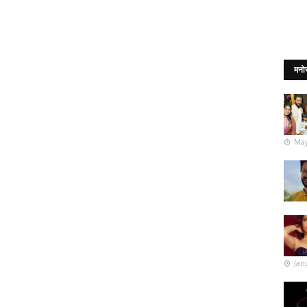
मनो
May
Jan