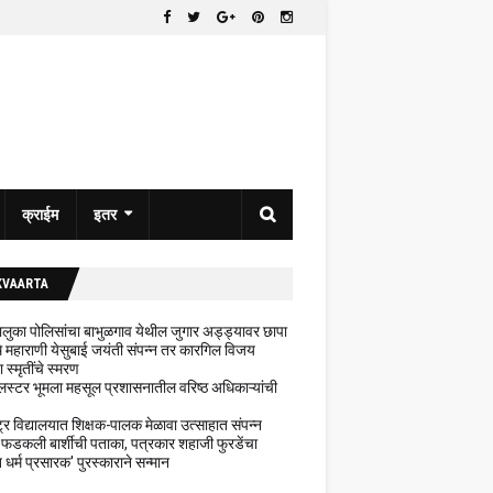
क्राईम
इतर
KVAARTA
 तालुका पोलिसांचा बाभुळगाव येथील जुगार अड्ड्यावर छापा
ेथे महाराणी येसुबाई जयंती संपन्न तर कारगिल विजय
ा स्मृतींचे स्मरण
लस्टर भूमला महसूल प्रशासनातील वरिष्ठ अधिकाऱ्यांची
ट्र विद्यालयात शिक्षक-पालक मेळावा उत्साहात संपन्न
 फडकली बार्शीची पताका, पत्रकार शहाजी फुरडेंचा
धर्म प्रसारक' पुरस्काराने सन्मान