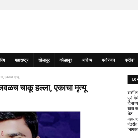
कीय
महाराष्ट्र
सोलापूर
कोल्हापूर
आरोग्य
मनोरंजन
क्रीडा
ा, एकाचा मृत्यू
LO
ाजवळच चाकू हल्ला, एकाचा मृत्यू
बार्शी
पुणे य
दिनाच्य
खवा क्
भेट
महाराष्
पंढरीत
'भागवत 