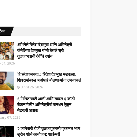
रंजन
अभिनेते रितेश देशमुख आणि अभिनेत्री
जेनेलिया देशमुख यांनी घेतले श्री
तुळजाभवानी देवींचे दर्शन
 01, 2026
‘हे संतापजनक…’ रितेश देशमुख भडकला,
शिवरायांबद्दल आक्षेपार्ह बोलणाऱ्यांना ठणकावलं
April 26, 2026
६ मिनिटांसाठी आली आणि तब्बल ६ कोटी
घेऊन गेली? अभिनेत्रीचं मानधन ऐकून
नेटकरी अवाक
uary 07, 2026
२ जानेवारी रोजी तुळजापूरमध्ये प्रथमच भव्य
ड्रोन शोचे आयोजन; शाकंभरी