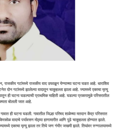
न, राजकीय गटांमध्ये राजकीय वाद उफाळून येण्याच्या घटना घडत आहे. धाराशिव
त दोन गटांमध्ये झालेल्या वादातून चाकूहल्ला झाला आहे. ज्यामध्ये एकाचा मृत्यू
तून ही घटना घडल्याची प्राथमिक माहिती आहे. घडल्या प्रकारामुळे परिसरातील
्यता बोलली जात आहे.
ी गावात ही घटना घडली. गावातील जिल्हा परिषद शाळेच्या मतदान केंद्र परिसरात
रकोळ वादाचे पर्यावसन मोठ्या हाणामारीत आणि पुढे चाकूहल्ला होण्यात झाले.
ज्यामध्ये एकाचा मृत्यू झाला तर तिघे जण गंभीर जखमी झाले. तिघांवर रुग्णालयामध्ये