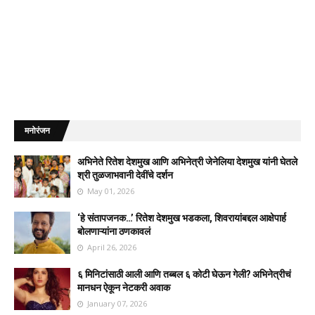
मनोरंजन
अभिनेते रितेश देशमुख आणि अभिनेत्री जेनेलिया देशमुख यांनी घेतले
श्री तुळजाभवानी देवींचे दर्शन
May 01, 2026
‘हे संतापजनक…’ रितेश देशमुख भडकला, शिवरायांबद्दल आक्षेपार्ह
बोलणाऱ्यांना ठणकावलं
April 26, 2026
६ मिनिटांसाठी आली आणि तब्बल ६ कोटी घेऊन गेली? अभिनेत्रीचं
मानधन ऐकून नेटकरी अवाक
January 07, 2026