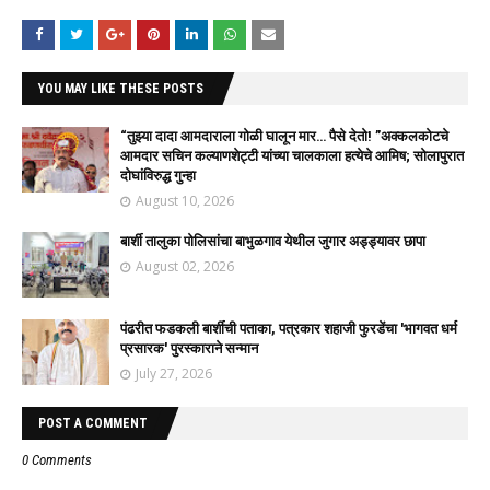
YOU MAY LIKE THESE POSTS
“तुझ्या दादा आमदाराला गोळी घालून मार… पैसे देतो! ”अक्कलकोटचे
आमदार सचिन कल्याणशेट्टी यांच्या चालकाला हत्येचे आमिष; सोलापुरात
दोघांविरुद्ध गुन्हा
August 10, 2026
बार्शी तालुका पोलिसांचा बाभुळगाव येथील जुगार अड्ड्यावर छापा
August 02, 2026
पंढरीत फडकली बार्शीची पताका, पत्रकार शहाजी फुरडेंचा 'भागवत धर्म
प्रसारक' पुरस्काराने सन्मान
July 27, 2026
POST A COMMENT
0 Comments