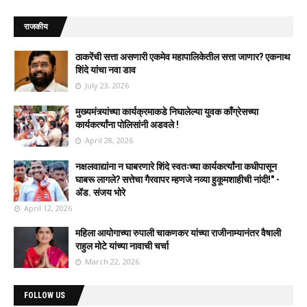
राजकीय
ठाकरेंची सत्ता असणारी एकमेव महापालिकेतील सत्ता जाणार? एकनाथ
शिंदे यांचा नवा डाव
July 23, 2026
मुख्यमंत्र्यांच्या कार्यक्रमाकडे निघालेल्या युवक काँग्रेसच्या
कार्यकर्त्यांना पोलिसांनी अडवले !
April 28, 2026
नक्षलवाद्यांना न घाबरणारे शिंदे स्वतःच्या कार्यकर्त्यांना कधीपासून
घाबरू लागले? सत्तेचा गैरवापर म्हणजे नव्या हुकूमशाहीची नांदी!" -
ॲड. संजय भोरे
April 12, 2026
महिला आयोगाच्या रुपाली चाकणकर यांच्या राजीनाम्यानंतर वैषाली
राहुल मोटे यांच्या नावाची चर्चा
March 22, 2026
FOLLOW US