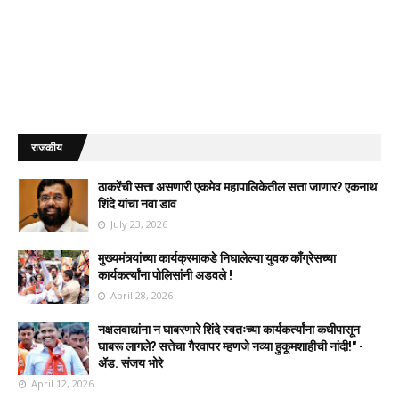
राजकीय
ठाकरेंची सत्ता असणारी एकमेव महापालिकेतील सत्ता जाणार? एकनाथ
शिंदे यांचा नवा डाव
July 23, 2026
मुख्यमंत्र्यांच्या कार्यक्रमाकडे निघालेल्या युवक काँग्रेसच्या
कार्यकर्त्यांना पोलिसांनी अडवले !
April 28, 2026
नक्षलवाद्यांना न घाबरणारे शिंदे स्वतःच्या कार्यकर्त्यांना कधीपासून
घाबरू लागले? सत्तेचा गैरवापर म्हणजे नव्या हुकूमशाहीची नांदी!" -
ॲड. संजय भोरे
April 12, 2026