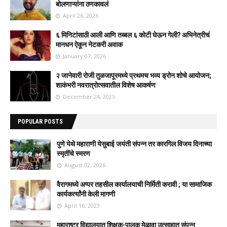
बोलणाऱ्यांना ठणकावलं
April 26, 2026
६ मिनिटांसाठी आली आणि तब्बल ६ कोटी घेऊन गेली? अभिनेत्रीचं
मानधन ऐकून नेटकरी अवाक
January 07, 2026
२ जानेवारी रोजी तुळजापूरमध्ये प्रथमच भव्य ड्रोन शोचे आयोजन;
शाकंभरी नवरात्रोत्सवातील विशेष आकर्षण
December 24, 2025
POPULAR POSTS
पुणे येथे महाराणी येसुबाई जयंती संपन्न तर कारगिल विजय दिनाच्या
स्मृतींचे स्मरण
August 02, 2026
वैरागमध्ये अप्पर तहसील कार्यालयाची निर्मिती करावी ; या सामाजिक
कार्यकर्त्यांनी केली मागणी
April 16, 2023
महाराष्ट्र विद्यालयात शिक्षक-पालक मेळावा उत्साहात संपन्न