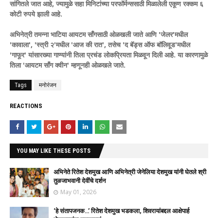
सांगितले जात आहे, ज्यामुळे सहा मिनिटांच्या परफॉर्मन्ससाठी मिळालेली एकूण रक्कम ६
कोटी रुपये झाली आहे.
अभिनेत्री तमन्ना भाटिया आयटम साँगसाठी ओळखली जाते आणि 'जेलर'मधील
'कावाला', 'स्त्री २'मधील 'आज की रात', तसेच 'द बॅड्स ऑफ बॉलिवूड'मधील
'गाफूर' यांसारख्या गाण्यांनी तिला प्रचंड लोकप्रियता मिळवून दिली आहे. या कारणामुळे
तिला 'आयटम साँग क्वीन' म्हणूनही ओळखले जाते.
Tags
मनोरंजन
REACTIONS
YOU MAY LIKE THESE POSTS
अभिनेते रितेश देशमुख आणि अभिनेत्री जेनेलिया देशमुख यांनी घेतले श्री
तुळजाभवानी देवींचे दर्शन
May 01, 2026
‘हे संतापजनक…’ रितेश देशमुख भडकला, शिवरायांबद्दल आक्षेपार्ह