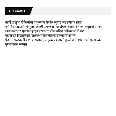
LOKVAARTA
बार्शी तालुका पोलिसांचा बाभुळगाव येथील जुगार अड्ड्यावर छापा
पुणे येथे महाराणी येसुबाई जयंती संपन्न तर कारगिल विजय दिनाच्या स्मृतींचे स्मरण
खवा क्लस्टर भूमला महसूल प्रशासनातील वरिष्ठ अधिकाऱ्यांची भेट
महाराष्ट्र विद्यालयात शिक्षक-पालक मेळावा उत्साहात संपन्न
पंढरीत फडकली बार्शीची पताका, पत्रकार शहाजी फुरडेंचा 'भागवत धर्म प्रसारक'
पुरस्काराने सन्मान