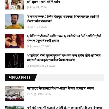
श्री तुळजाभवानी देवींचे दर्शन
May 01, 2026
‘हे संतापजनक…’ रितेश देशमुख भडकला, शिवरायांबद्दल आक्षेपार्ह
बोलणाऱ्यांना ठणकावलं
April 26, 2026
६ मिनिटांसाठी आली आणि तब्बल ६ कोटी घेऊन गेली? अभिनेत्रीचं
मानधन ऐकून नेटकरी अवाक
January 07, 2026
२ जानेवारी रोजी तुळजापूरमध्ये प्रथमच भव्य ड्रोन शोचे आयोजन;
शाकंभरी नवरात्रोत्सवातील विशेष आकर्षण
December 24, 2025
POPULAR POSTS
महाराष्ट्र विद्यालयात शिक्षक-पालक मेळावा उत्साहात संपन्न
August 01, 2026
पुणे येथे महाराणी येसुबाई जयंती संपन्न तर कारगिल विजय दिनाच्या