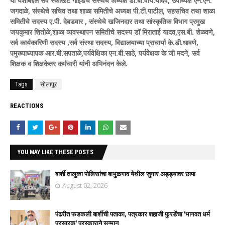
या यशाबद्दल सर्व स्काऊट गाईडचे संस्थेचे अध्यक्ष डॉ.बी.वाय.यादव, उपाध्यक्ष एन.एन.
जगदाळे, संस्थेचे सचिव तथा शाळा समितीचे अध्यक्ष पी.टी.पाटील, सहसचिव तथा शाळा
समितीचे सदस्य ए.पी. देबडवार , संस्थेचे खजिनदार तथा सांस्कृतिक विभाग प्रमुख
जयकुमार शितोळे,शाळा व्यवस्थापन समितीचे सदस्य डॉ मिराताई यादव,एस.बी. शेळवणे,
सर्व कार्यकारिणी सदस्य ,सर्व संस्था सदस्य, विद्यालयाच्या प्राचार्या के.डी.धावणे,
पमुख्याध्यापक आर.बी.सपताळे,पर्यवेक्षिका एन.बी.साठे, पर्यवेक्षक के जी मदने, सर्व
शिक्षक व शिक्षकेतर कर्मचारी यांनी अभिनंदन केले.
Tags
सोलापूर
REACTIONS
YOU MAY LIKE THESE POSTS
बार्शी तालुका पोलिसांचा बाभुळगाव येथील जुगार अड्ड्यावर छापा
August 02, 2026
पंढरीत फडकली बार्शीची पताका, पत्रकार शहाजी फुरडेंचा 'भागवत धर्म
प्रसारक' पुरस्काराने सन्मान