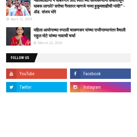
नक्षलवाद्यांना न घाबरणारे शिंदे स्वतःच्या कार्यकर्त्यांना कधीपासून
घाबरू लागले? सत्तेचा गैरवापर म्हणजे नव्या हुकूमशाहीची नांदी!" -
ॲड. संजय भोरे
April 12, 2026
महिला आयोगाच्या रुपाली चाकणकर यांच्या राजीनाम्यानंतर वैषाली
राहुल मोटे यांच्या नावाची चर्चा
March 22, 2026
FOLLOW US