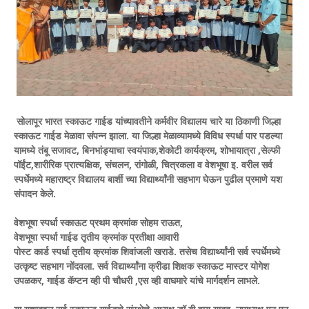
सोलापूर भारत स्काऊट गाईड यांच्यावतीने कर्मवीर विद्यालय चारे या ठिकाणी जिल्हा
स्काऊट गाईड मेळावा संपन्न झाला. या जिल्हा मेळाव्यामध्ये विविध स्पर्धा पार पडल्या
यामध्ये तंबू सजावट, बिनभांड्याचा स्वयंपाक,शेकोटी कार्यक्रम, शोभायात्रा ,सेल्फी
पॉईंट,शारीरिक प्रात्यक्षिक, संचलन, रांगोळी, चित्रकला व वेशभूषा इ. वरील सर्व
स्पर्धेमध्ये महाराष्ट्र विद्यालय बार्शी च्या विद्यार्थ्यांनी सहभाग घेऊन पुढील प्रमाणे यश
संपादन केले.
वेशभूषा स्पर्धा स्काऊट प्रथम क्रमांक सोहम राऊत,
वेशभूषा स्पर्धा गाईड तृतीय क्रमांक प्रतीक्षा आवारी
पोस्ट कार्ड स्पर्धा तृतीय क्रमांक शिवांजली खराडे. तसेच विद्यार्थ्यांनी सर्व स्पर्धेमध्ये
उत्कृष्ट सहभाग नोंदवला. सर्व विद्यार्थ्यांना क्रीडा शिक्षक स्काऊट मास्टर योगेश
उपळकर, गाईड कॅप्टन व्ही पी चौधरी ,एस व्ही वाघमारे यांचे मार्गदर्शन लाभले.