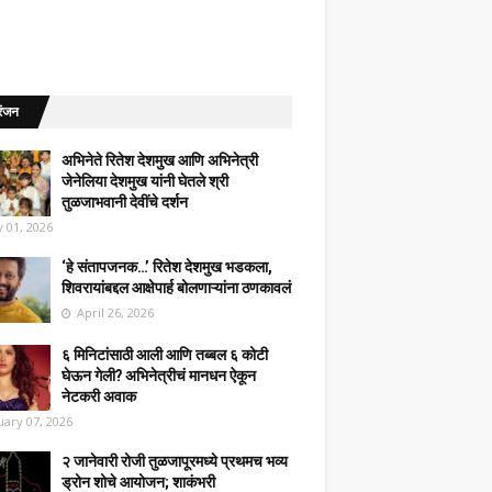
रंजन
अभिनेते रितेश देशमुख आणि अभिनेत्री
जेनेलिया देशमुख यांनी घेतले श्री
तुळजाभवानी देवींचे दर्शन
 01, 2026
‘हे संतापजनक…’ रितेश देशमुख भडकला,
शिवरायांबद्दल आक्षेपार्ह बोलणाऱ्यांना ठणकावलं
April 26, 2026
६ मिनिटांसाठी आली आणि तब्बल ६ कोटी
घेऊन गेली? अभिनेत्रीचं मानधन ऐकून
नेटकरी अवाक
uary 07, 2026
२ जानेवारी रोजी तुळजापूरमध्ये प्रथमच भव्य
ड्रोन शोचे आयोजन; शाकंभरी