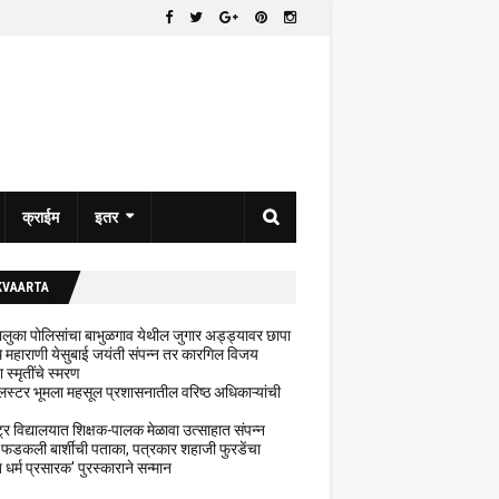
क्राईम
इतर
KVAARTA
 तालुका पोलिसांचा बाभुळगाव येथील जुगार अड्ड्यावर छापा
ेथे महाराणी येसुबाई जयंती संपन्न तर कारगिल विजय
ा स्मृतींचे स्मरण
लस्टर भूमला महसूल प्रशासनातील वरिष्ठ अधिकाऱ्यांची
ट्र विद्यालयात शिक्षक-पालक मेळावा उत्साहात संपन्न
 फडकली बार्शीची पताका, पत्रकार शहाजी फुरडेंचा
धर्म प्रसारक' पुरस्काराने सन्मान