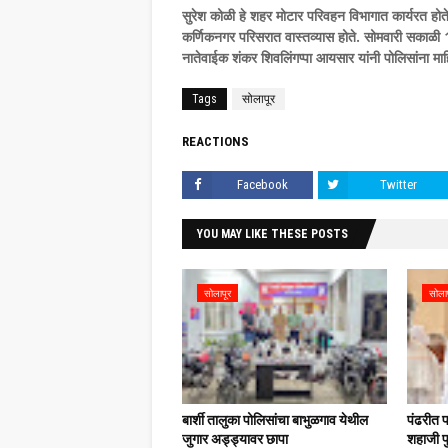
सुरेश कोळी हे शहर मोटार परिवहन विभागात कार्यरत होत
कर्णिकनगर परिसरात वास्तव्यास होते. सोमवारी सकाळी 
नातेवाईक शंकर शिवलिंगप्पा आयसार यांनी पोलिसांना माह
Tags
सोलापूर
REACTIONS
Facebook
Twitter
YOU MAY LIKE THESE POSTS
सोलापूर
सोला
बार्शी तालुका पोलिसांचा बाभुळगाव येथील
पंढरीत 
जुगार अड्ड्यावर छापा
शहाजी फु