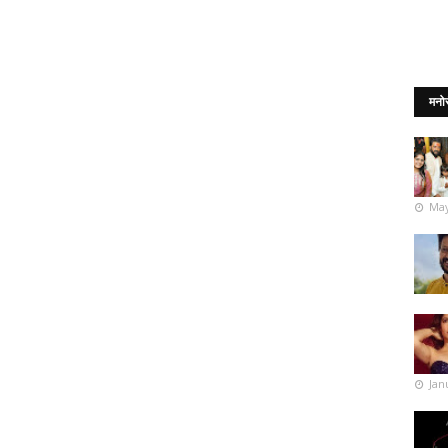
मनो
May
Jan