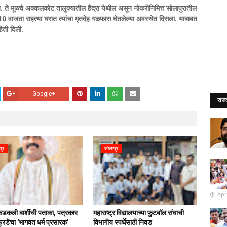
े. ते मूळचे अक्कलकोट तालुक्यातील हैद्रा येथील असून नोकरीनिमित्त सोलापुरातील
10 वाजता राहत्या घरात त्यांचा मृतदेह गळफास घेतलेल्या अवस्थेत दिसला. याबाबत
िती दिली.
Google+
राज
पूर
सोलापूर
Apr
फडकली बार्शीची पताका, पत्रकार
महाराष्ट्र विद्यालयाच्या फुटबॉल संघाची
रडेंचा 'भागवत धर्म प्रसारक'
विभागीय स्पर्धेसाठी निवड