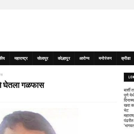
कीय
महाराष्ट्र
सोलापूर
कोल्हापूर
आरोग्य
मनोरंजन
क्रीडा
ास
LO
ने घेतला गळफास
बार्शी
पुणे य
दिनाच्य
खवा क्
भेट
महाराष्
पंढरीत
'भागवत 