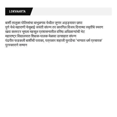
LOKVAARTA
बार्शी तालुका पोलिसांचा बाभुळगाव येथील जुगार अड्ड्यावर छापा
पुणे येथे महाराणी येसुबाई जयंती संपन्न तर कारगिल विजय दिनाच्या स्मृतींचे स्मरण
खवा क्लस्टर भूमला महसूल प्रशासनातील वरिष्ठ अधिकाऱ्यांची भेट
महाराष्ट्र विद्यालयात शिक्षक-पालक मेळावा उत्साहात संपन्न
पंढरीत फडकली बार्शीची पताका, पत्रकार शहाजी फुरडेंचा 'भागवत धर्म प्रसारक'
पुरस्काराने सन्मान