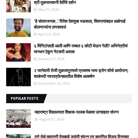
श्री तुळजाभवानी देवींचे दर्शन
May 01, 2026
‘हे संतापजनक…’ रितेश देशमुख भडकला, शिवरायांबद्दल आक्षेपार्ह
बोलणाऱ्यांना ठणकावलं
April 26, 2026
६ मिनिटांसाठी आली आणि तब्बल ६ कोटी घेऊन गेली? अभिनेत्रीचं
मानधन ऐकून नेटकरी अवाक
January 07, 2026
२ जानेवारी रोजी तुळजापूरमध्ये प्रथमच भव्य ड्रोन शोचे आयोजन;
शाकंभरी नवरात्रोत्सवातील विशेष आकर्षण
December 24, 2025
POPULAR POSTS
महाराष्ट्र विद्यालयात शिक्षक-पालक मेळावा उत्साहात संपन्न
August 01, 2026
पुणे येथे महाराणी येसुबाई जयंती संपन्न तर कारगिल विजय दिनाच्या