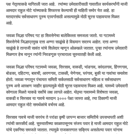
पक्ष नेतृत्वाकडे मागितली जात आहे. त्यांच्या उमेदवारीसाठी गावातील कार्यकर्त्यांनी माजी
आमदार राहुल मोटे यांच्याकडे शिफारस केल्याची ही माहिती समोर येत आहे. हा
मतदारसंघ सर्वसाधारण पुरुष प्रवर्गासाठी असल्यामुळे मोठी चुरस पाहावयास मिळत
आहे.
जवळा जिल्हा परिषद गट हा शिवसेनेचा बालेकिल्ला समजला जातो. या गटामध्ये
शिवसेनेचे जिल्हाप्रमुख दत्ता अण्णा साळुंखे हे विद्यमान सदस्य आहेत. दत्ता अण्णा
साळुंखे हे तानाजी सावंत यांचे शिलेदार म्हणून ओळखले जातात. पुन्हा त्यांनाच उमेदवारी
मिळणार हेच मानून त्यांनी निवडणूक प्रचाराला सुरुवातही केली आहे.
जवळा जिल्हा परिषद गटामध्ये जवळा, सिरसाव, वाकडी, भांडगाव, कांदलगाव, हिंगणगाव,
बोडका, दहिटणा, बावची, आरणगाव, टाकळी, येणेगाव, घरंगाव, बुकी या गावांचा समावेश
होतो. जवळा गणातून पंचायत समिती सर्कलसाठी सर्वसाधारण महिला व सर्वसाधारण
पुरुष असे आरक्षण जाहीर झाल्यामुळे मोठी चुरस पहावयास मिळत आहे. यामध्ये उमेदवारी
कोणाला मिळते याकडे सर्वांचे लक्ष लागले आहेत. मोठ्या गावामध्ये विशेषता जवळा,
वाकडी व सिरसाव या गावचे मतदान ३००० पेक्षा जास्त आहे, त्या ठिकाणी माजी
आमदार राहुल मोटे समर्थकांचे वर्चस्व आहे.
सिरसाव गावचे माजी सरपंच ते परांडा कृषी उत्पन्न बाजार समितीचे उपसभापती अशी
त्यांची कारकीर्द आहे. सुरुवातीच्या काळापासूनच संजय पवार हे माजी आमदार राहुल मोटे
यांचे एकनिष्ठ समजले जातात. त्यामुळे राजकारणात सक्रिय असलेल्या पवार यांनाच