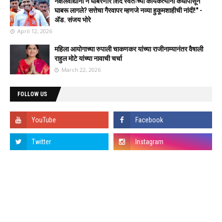
नक्षलवाद्यांना न घाबरणारे शिंदे स्वतःच्या कार्यकर्त्यांना कधीपासून
घाबरू लागले? सत्तेचा गैरवापर म्हणजे नव्या हुकूमशाहीची नांदी!" -
ॲड. संजय भोरे
April 12, 2026
महिला आयोगाच्या रुपाली चाकणकर यांच्या राजीनाम्यानंतर वैषाली
राहुल मोटे यांच्या नावाची चर्चा
March 22, 2026
FOLLOW US