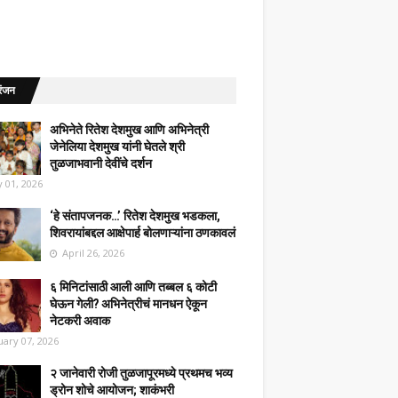
रंजन
अभिनेते रितेश देशमुख आणि अभिनेत्री
जेनेलिया देशमुख यांनी घेतले श्री
तुळजाभवानी देवींचे दर्शन
 01, 2026
‘हे संतापजनक…’ रितेश देशमुख भडकला,
शिवरायांबद्दल आक्षेपार्ह बोलणाऱ्यांना ठणकावलं
April 26, 2026
६ मिनिटांसाठी आली आणि तब्बल ६ कोटी
घेऊन गेली? अभिनेत्रीचं मानधन ऐकून
नेटकरी अवाक
uary 07, 2026
२ जानेवारी रोजी तुळजापूरमध्ये प्रथमच भव्य
ड्रोन शोचे आयोजन; शाकंभरी