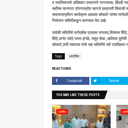
व स्वाभिमानाचे अधिष्ठान उभारणारे जननायक, हिंदवी स्वर
सर्वोच्च मानणारा प्रेरणास्रोत म्हणजे छत्रपती शिवाजी 
समाजजागृतीपर कार्यक्रम आकाश कोकाटे यांच्या मार्गदर्
नियोजन समितीकडून करण्यात येत आहे.
यावेळी समितीचे मार्गदर्शक प्रकाश जगताप,विश्वास शिंद
शिंदे,अनंत उंबरे,भारत इंगळे, मसूद शेख ,खलिफा कुरेशी ,
कोकाटे,शमी मशायक यांचे सह समितीचे सर्व पदाधिकार मा
Tags
धाराशिव
REACTIONS
Facebook
Twitter
YOU MAY LIKE THESE POSTS
धाराशिव
धारा