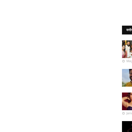
मनो
May
Jan