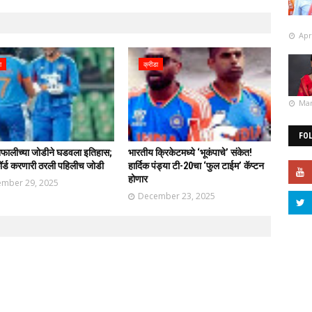
Apr
ा
क्रीडा
Mar
FO
 शफालीच्या जोडीने घडवला इतिहास;
भारतीय क्रिकेटमध्ये ‘भूकंपाचे’ संकेत!
ॉर्ड करणारी ठरली पहिलीच जोडी
हार्दिक पंड्या टी-20चा ‘फुल टाईम’ कॅप्टन
होणार
mber 29, 2025
December 23, 2025