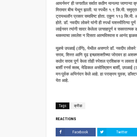
आयर्नमन’ ही जगातील सर्वात कठीण मानल्या जाणाऱ्या क्र
मिरामार बीच येथून झाली. या स्पर्धेत १.९ कि.मी. समु
ट्रायथलॉन प्रकार समाविष्ट होता. एकूण ११३ कि.मी. अंत
होते. डॉ. नवदीप लोकरे यांनी ही स्पर्धा यशस्वीरित्या प
लाईनवर त्यांनी सादर केलेला उत्साहपूर्ण व सकारात्मक डान
थकव्याचा लवलेश न दिसता आत्मविश्वास व आनंद झळकत 
मूळचे उपळाई (ठोंगे), येथील असणारे डॉ. नवदीप लोकरे यां
सराव, शिस्त आणि दृढ इच्छाशक्तीच्या जोरावर हा अशक्यप
कठोर सराव पूर्ण केला तोही स्पेशल प्रशिक्षक न लावता हे
बार्शी रनर्स क्लब, मेडिकल असोसिएशन बार्शी, उपळाई (ठों
मनःपूर्वक अभिनंदन केले आहे. हा पराक्रम युवक, डॉक्टर 
येत आहे.
Tags
क्रीडा
REACTIONS
Facebook
Twitter