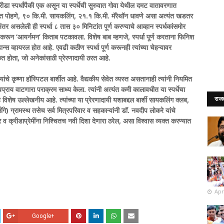
ीडा स्पर्धांपैकी एक असून या स्पर्धेची सुरुवात गोवा येथील दमट वातावरणात
द्रात पोहणे, ९० कि.मी. सायकलिंग, २१.१ कि.मी. मॅरेथॉन धावणे असा अत्यंत खडतर
र असलेली ही स्पर्धा ८ तास ३० मिनिटांत पूर्ण करण्याचे आव्हान स्पर्धकांसमोर
ूर्ण करून ‘आयर्नमन’ किताब पटकावला. विशेष बाब म्हणजे, स्पर्धा पूर्ण करताना फिनिश
्स व्हायरल होत आहे. एवढी कठीण स्पर्धा पूर्ण करूनही त्यांच्या चेहऱ्यावर
होता, जो अनेकांसाठी प्रेरणादायी ठरत आहे.
चे कृष्णा हॉस्पिटल बार्शीत आहे. वैद्यकीय सेवेत व्यस्त असतानाही त्यांनी नियमित
्राय वाटणारा पराक्रम साध्य केला. त्यांनी अत्यंत कमी कालावधीत या स्पर्धेचा
 विशेष उल्लेखनीय आहे. त्यांच्या या प्रेरणादायी यशाबद्दल बार्शी सायकलिंग क्लब,
राज
गे) ग्रामस्थ तसेच सर्व मित्रपरिवार व सहकाऱ्यांनी डॉ. नवदीप लोकरे यांचे
व क्रीडाप्रेमींना निश्चितच नवी दिशा देणारा ठरेल, असा विश्वास व्यक्त करण्यात
Apr
Google+