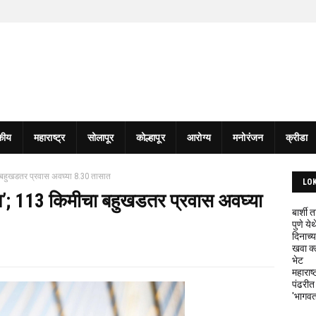
कीय
महाराष्ट्र
सोलापूर
कोल्हापूर
आरोग्य
मनोरंजन
क्रीडा
ा बहुखडतर प्रवास अवघ्या 8.30 तासात
LO
मन’; 113 किमीचा बहुखडतर प्रवास अवघ्या
बार्शी
पुणे य
दिनाच्य
खवा क्
भेट
महाराष्
पंढरीत
'भागवत 