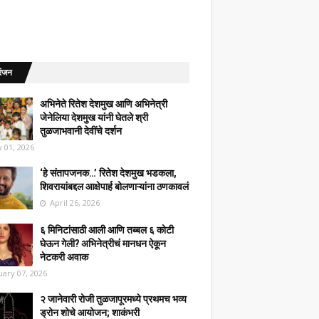
रंजन
अभिनेते रितेश देशमुख आणि अभिनेत्री
जेनेलिया देशमुख यांनी घेतले श्री
तुळजाभवानी देवींचे दर्शन
 01, 2026
‘हे संतापजनक…’ रितेश देशमुख भडकला,
शिवरायांबद्दल आक्षेपार्ह बोलणाऱ्यांना ठणकावलं
April 26, 2026
६ मिनिटांसाठी आली आणि तब्बल ६ कोटी
घेऊन गेली? अभिनेत्रीचं मानधन ऐकून
नेटकरी अवाक
uary 07, 2026
२ जानेवारी रोजी तुळजापूरमध्ये प्रथमच भव्य
ड्रोन शोचे आयोजन; शाकंभरी