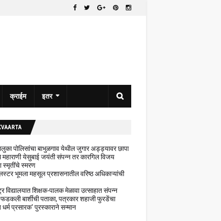
क्राईम
इतर
KVAARTA
 तालुका पोलिसांचा बाभुळगाव येथील जुगार अड्ड्यावर छापा
ेथे महाराणी येसुबाई जयंती संपन्न तर कारगिल विजय
ा स्मृतींचे स्मरण
लस्टर भूमला महसूल प्रशासनातील वरिष्ठ अधिकाऱ्यांची
ट्र विद्यालयात शिक्षक-पालक मेळावा उत्साहात संपन्न
 फडकली बार्शीची पताका, पत्रकार शहाजी फुरडेंचा
धर्म प्रसारक' पुरस्काराने सन्मान