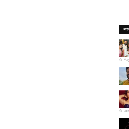
मनो
May
Jan