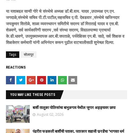
या यशाबद्दल सान्वी गोरे चे संस्थेचे अध्यक्ष डॉ.बी.वाय. यादव ,उपाध्यक्ष एन.एन.
जगदाळे,संस्थेचे सचिव पी.टी.पाटील,सहसचिव ए.पी. देबडवार ,संस्थेचे खजिनदार
जयकुमार शितोळे, शाळा व्यवस्थापन समितीचे सदस्य डॉ मिराताई यादव व एस.बी.
शेळवणे, सर्व कार्यकारिणी सदस्य ,सर्व संस्था सदस्य, विद्यालयाच्या प्राचार्या
के.डी.धावणे, उपमुख्याध्यापक आर.बी.सपताळे, पर्यवेक्षिका एन.बी. साठे, सर्व शिक्षक व
शिक्षकेतर कर्मचारी यांनी अभिनंदन करून पुढील वाटचालीसाठी शुभेच्छा दिल्या.
Tags
सोलापूर
REACTIONS
YOU MAY LIKE THESE POSTS
बार्शी तालुका पोलिसांचा बाभुळगाव येथील जुगार अड्ड्यावर छापा
August 02, 2026
पंढरीत फडकली बार्शीची पताका, पत्रकार शहाजी फुरडेंचा 'भागवत धर्म