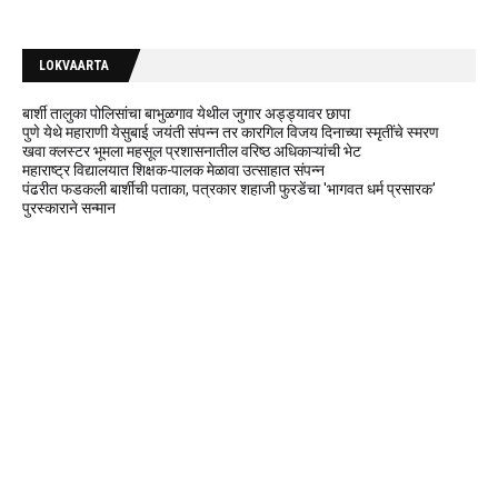
LOKVAARTA
बार्शी तालुका पोलिसांचा बाभुळगाव येथील जुगार अड्ड्यावर छापा
पुणे येथे महाराणी येसुबाई जयंती संपन्न तर कारगिल विजय दिनाच्या स्मृतींचे स्मरण
खवा क्लस्टर भूमला महसूल प्रशासनातील वरिष्ठ अधिकाऱ्यांची भेट
महाराष्ट्र विद्यालयात शिक्षक-पालक मेळावा उत्साहात संपन्न
पंढरीत फडकली बार्शीची पताका, पत्रकार शहाजी फुरडेंचा 'भागवत धर्म प्रसारक'
पुरस्काराने सन्मान