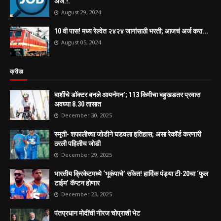
अर्ज.!.
August 29, 2024
10 वी पास! मध्य रेल्वेत २४२४ जागांसाठी भरती; आजचं अर्ज करा...
August 05, 2024
क्रीडा
बार्शीचे डॉक्टर बनले आयर्नमन’; 113 किमीचा बहुखडतर प्रवास
अवघ्या 8.30 तासात
December 30, 2025
स्मृती- शफालीच्या जोडीने घडवला इतिहास; असा रेकॉर्ड करणारी
ठरली पहिलीच जोडी
December 29, 2025
भारतीय क्रिकेटमध्ये ‘भूकंपाचे’ संकेत! हार्दिक पंड्या टी-20चा ‘फुल
टाईम’ कॅप्टन होणार
December 23, 2025
पंतप्रधान मोदींची नीरज चोप्राशी भेट