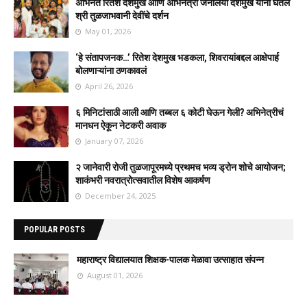
अभिनेते रितेश देशमुख आणि अभिनेत्री जेनेलिया देशमुख यांनी घेतले
श्री तुळजाभवानी देवींचे दर्शन
May 01, 2026
‘हे संतापजनक…’ रितेश देशमुख भडकला, शिवरायांबद्दल आक्षेपार्ह
बोलणाऱ्यांना ठणकावलं
April 26, 2026
६ मिनिटांसाठी आली आणि तब्बल ६ कोटी घेऊन गेली? अभिनेत्रीचं
मानधन ऐकून नेटकरी अवाक
January 07, 2026
२ जानेवारी रोजी तुळजापूरमध्ये प्रथमच भव्य ड्रोन शोचे आयोजन;
शाकंभरी नवरात्रोत्सवातील विशेष आकर्षण
December 24, 2025
POPULAR POSTS
महाराष्ट्र विद्यालयात शिक्षक-पालक मेळावा उत्साहात संपन्न
August 01, 2026