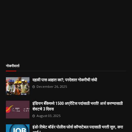
नोकरीवार्ता
दहावी पास आहात का?; परदेशात नोकरीची संधी
December 26, 2025
इंडियन बँकेमध्ये 1500 अप्रेंटिस पदांसाठी भरती! अर्ज करण्यासाठी
शेवटचे 3 दिवस
August 03, 2025
इंडो-तिबेट बॉर्डर पोलीस फोर्स कॉन्सटेबल पदासाठी भरती सुरु, करा