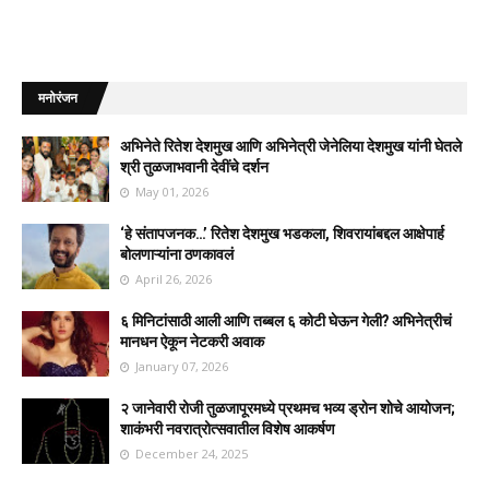
मनोरंजन
अभिनेते रितेश देशमुख आणि अभिनेत्री जेनेलिया देशमुख यांनी घेतले
श्री तुळजाभवानी देवींचे दर्शन
May 01, 2026
‘हे संतापजनक…’ रितेश देशमुख भडकला, शिवरायांबद्दल आक्षेपार्ह
बोलणाऱ्यांना ठणकावलं
April 26, 2026
६ मिनिटांसाठी आली आणि तब्बल ६ कोटी घेऊन गेली? अभिनेत्रीचं
मानधन ऐकून नेटकरी अवाक
January 07, 2026
२ जानेवारी रोजी तुळजापूरमध्ये प्रथमच भव्य ड्रोन शोचे आयोजन;
शाकंभरी नवरात्रोत्सवातील विशेष आकर्षण
December 24, 2025