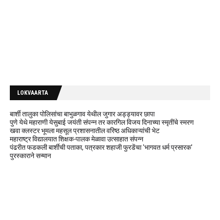
LOKVAARTA
बार्शी तालुका पोलिसांचा बाभुळगाव येथील जुगार अड्ड्यावर छापा
पुणे येथे महाराणी येसुबाई जयंती संपन्न तर कारगिल विजय दिनाच्या स्मृतींचे स्मरण
खवा क्लस्टर भूमला महसूल प्रशासनातील वरिष्ठ अधिकाऱ्यांची भेट
महाराष्ट्र विद्यालयात शिक्षक-पालक मेळावा उत्साहात संपन्न
पंढरीत फडकली बार्शीची पताका, पत्रकार शहाजी फुरडेंचा 'भागवत धर्म प्रसारक'
पुरस्काराने सन्मान