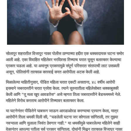
सोलापूर शहरातील विजापूर नाका पोलीस ठाण्याच्या हद्दीत एक धक्कादायक घटना समोर
आली आहे. एका विवाहित महिलेवर भरदिवसा तिच्याच घरात घुसून बलात्कार केल्याचा
प्रकार घडला आहे. या अमानुष प्रकारामुळे संपूर्ण परिसरात संतापाची लाट उसळली
असून, पोलिसांनी तात्काळ कारवाई करत आरोपीला अटक केली आहे.
मिळालेल्या माहितीनुसार, पीडित महिला घरात एकटी असताना, ४८ वर्षीय आरोपी
इसमाने जबरदस्तीने घरात प्रवेश केला. त्याने सुरुवातीला महिलेसोबत धक्काबुक्की
केली आणि "तू मला खूप आवडतेस" असे म्हणत तिला जबरदस्तीने बेडरूममध्ये नेले.
महिलेने विरोध करताच आरोपीने तिच्यावर बलात्कार केला.
या घटनेनंतर पीडितेने घाबरून जाऊन आरडाओरड करण्याचा प्रयत्न केला, मात्र
आरोपीने तिला धमकी दिली की, "घडलेली घटना जर कोणाला सांगितली, तर तुझ्या
नवऱ्याला आणि मुलाला जिवंत ठेवणार नाही." या धमकीमुळे घाबरलेल्या महिलेने काही
वेळानंतर आपल्या पतीला सर्व प्रकार सांगितला. दोघांनी मिळून तात्काळ विजापूर नाका