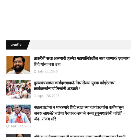
राजकीय
ठाकरेंची सत्ता असणारी एकमेव महापालिकेतील सत्ता जाणार? एकनाथ
शिंदे यांचा नवा डाव
July 23, 2026
मुख्यमंत्र्यांच्या कार्यक्रमाकडे निघालेल्या युवक काँग्रेसच्या
कार्यकर्त्यांना पोलिसांनी अडवले !
April 28, 2026
नक्षलवाद्यांना न घाबरणारे शिंदे स्वतःच्या कार्यकर्त्यांना कधीपासून
घाबरू लागले? सत्तेचा गैरवापर म्हणजे नव्या हुकूमशाहीची नांदी!" -
ॲड. संजय भोरे
April 12, 2026