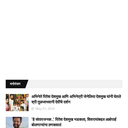
मनोरंजन
अभिनेते रितेश देशमुख आणि अभिनेत्री जेनेलिया देशमुख यांनी घेतले
श्री तुळजाभवानी देवींचे दर्शन
May 01, 2026
‘हे संतापजनक…’ रितेश देशमुख भडकला, शिवरायांबद्दल आक्षेपार्ह
बोलणाऱ्यांना ठणकावलं