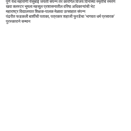
पुणे येथे महाराणी येसुबाई जयंती संपन्न तर कारगिल विजय दिनाच्या स्मृतींचे स्मरण
खवा क्लस्टर भूमला महसूल प्रशासनातील वरिष्ठ अधिकाऱ्यांची भेट
महाराष्ट्र विद्यालयात शिक्षक-पालक मेळावा उत्साहात संपन्न
पंढरीत फडकली बार्शीची पताका, पत्रकार शहाजी फुरडेंचा 'भागवत धर्म प्रसारक'
पुरस्काराने सन्मान