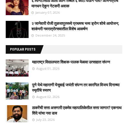
६ मिनिटांसाठी आली आणि तब्बल ६ कोटी घेऊन गेली? अभिनेत्रीचं
मानधन ऐकून नेटकरी अवाक
January 07, 2026
२ जानेवारी रोजी तुळजापूरमध्ये प्रथमच भव्य ड्रोन शोचे आयोजन;
शाकंभरी नवरात्रोत्सवातील विशेष आकर्षण
December 24, 2025
POPULAR POSTS
महाराष्ट्र विद्यालयात शिक्षक-पालक मेळावा उत्साहात संपन्न
August 01, 2026
पुणे येथे महाराणी येसुबाई जयंती संपन्न तर कारगिल विजय दिनाच्या
स्मृतींचे स्मरण
August 02, 2026
ठाकरेंची सत्ता असणारी एकमेव महापालिकेतील सत्ता जाणार? एकनाथ
शिंदे यांचा नवा डाव
July 23, 2026