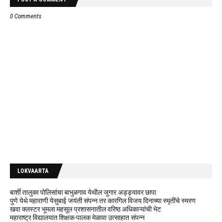
0 Comments
LOKVAARTA
बार्शी तालुका पोलिसांचा बाभुळगाव येथील जुगार अड्ड्यावर छापा
पुणे येथे महाराणी येसुबाई जयंती संपन्न तर कारगिल विजय दिनाच्या स्मृतींचे स्मरण
खवा क्लस्टर भूमला महसूल प्रशासनातील वरिष्ठ अधिकाऱ्यांची भेट
महाराष्ट्र विद्यालयात शिक्षक-पालक मेळावा उत्साहात संपन्न