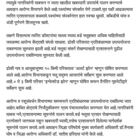
त्यामुळे नागरिकांनी घाबरून न जाता खालील खबरदारी उपायांचे पालन करण्याचे
आवाहन आरोग्य विभागाने केले आहे.पक्ष्यांच्या संपर्कात येणे टाळावे.मृत पक्षी आढळल्यास
त्वरित प्रशासनाला कळवावे.पक्ष्यांच्या संपर्कानंतर हात स्वच्छ धुवावे. कोंबडीचे मांस व
अंडी पूर्णपणे शिजवूनच खावे.
लक्षणे दिसल्यास त्वरित डॉक्टरांचा सल्ला घ्यावा.बर्ड फ्लूबाबत अधिक माहितीसाठी
जवळच्या आरोग्य केंद्राशी संपर्क साधावा. ढोकी परिसरात प्रतिबंधात्मक उपाययोजना
राबवण्यास सुरुवात झाली आहे.बर्ड फ्लूचा संसर्ग रोखण्यासाठी प्रशासनाने पुढील
उपाययोजना राबविण्यास सुरुवात केली आहे.
ढोकी गाव व आजूबाजूच्या १० किमी परिसराला 'अलर्ट झोन' म्हणून घोषित करण्यात
आले आहे.आरोग्य विभागाकडून फ्लू सदृश्य आजारांचे सर्वेक्षण सुरू करण्यात आले
आहे.० ते ३ किमी परिसर 'इन्फेक्टेड झोन' म्हणून घोषित करून दैनंदिन गृहभेटीद्वारे
सर्वेक्षण सुरू आहे.
आरोग्य व पशुसंवर्धन विभागाच्या समन्वयाने प्रतिबंधात्मक उपाययोजना राबविल्या जात
आहेत.बाधित क्षेत्राचे निर्जंतुकीकरण ग्राम पंचायतमार्फत करण्यात येत आहे.नागरिकांनी
घाबरू नये,प्रशासनाच्या सूचनांचे पालन करावे.बर्ड फ्लूचा प्रसार रोखण्यासाठी
प्रत्येकाने जागरूक राहून खबरदारी घ्यावी,तसेच प्रशासनाने दिलेल्या मार्गदर्शक
सूचनांचे पालन करावे.असे आवाहन जिल्हा परिषदेचे मुख्य कार्यकारी अधिकारी डॉ.मैनाक
घोष व जिल्हा आरोग्य अधिकारी डॉ. सतीश हरिदास यांनी केले आहे.