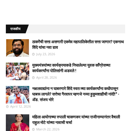
राजकीय
ठाकरेंची सत्ता असणारी एकमेव महापालिकेतील सत्ता जाणार? एकनाथ
शिंदे यांचा नवा डाव
July 23, 2026
मुख्यमंत्र्यांच्या कार्यक्रमाकडे निघालेल्या युवक काँग्रेसच्या
कार्यकर्त्यांना पोलिसांनी अडवले !
April 28, 2026
नक्षलवाद्यांना न घाबरणारे शिंदे स्वतःच्या कार्यकर्त्यांना कधीपासून
घाबरू लागले? सत्तेचा गैरवापर म्हणजे नव्या हुकूमशाहीची नांदी!" -
ॲड. संजय भोरे
April 12, 2026
महिला आयोगाच्या रुपाली चाकणकर यांच्या राजीनाम्यानंतर वैषाली
राहुल मोटे यांच्या नावाची चर्चा
March 22, 2026