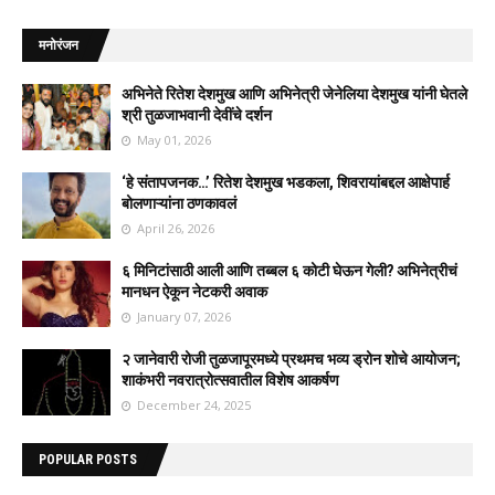
मनोरंजन
अभिनेते रितेश देशमुख आणि अभिनेत्री जेनेलिया देशमुख यांनी घेतले
श्री तुळजाभवानी देवींचे दर्शन
May 01, 2026
‘हे संतापजनक…’ रितेश देशमुख भडकला, शिवरायांबद्दल आक्षेपार्ह
बोलणाऱ्यांना ठणकावलं
April 26, 2026
६ मिनिटांसाठी आली आणि तब्बल ६ कोटी घेऊन गेली? अभिनेत्रीचं
मानधन ऐकून नेटकरी अवाक
January 07, 2026
२ जानेवारी रोजी तुळजापूरमध्ये प्रथमच भव्य ड्रोन शोचे आयोजन;
शाकंभरी नवरात्रोत्सवातील विशेष आकर्षण
December 24, 2025
POPULAR POSTS