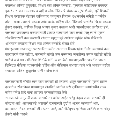
उपाध्यक्ष अजित कुंकुलोळ, शिक्षण तज्ञ अनिल बनसोडे, प्रख्यात साहित्यिक रामचंद्र
इकारे सर, कर सल्लागार व व्हॉईस ऑफ मीडियाचे संचालक सुरेश शेळके, श्री शिवाजी
शिक्षण प्रसारक मंडळाचे खजिनदार जयकुमार शितोळे, वृक्षसंवर्धन समिती व कर्मवीर
ढोल - ताशा पथकाचे अध्यक्ष उमेश काळे, व्हॉईस ऑफ मीडियाचे धाराशिव जिल्हा अध्यक्ष
हुंकार बनसोडे, नाशिक जिल्हा अध्यक्ष कुमार कडलग आदी व्यासपीठावर उपस्थित होते.
पत्रकार समाजाच्या कल्याणासाठी आवाज उठवण्याचे काम करतो,परंतु त्याचे प्रश्न
सोडविण्यासाठी काम करणारी संघटना म्हणून पुढे आलेल्या व्हॉईस ऑफ मीडियाचे
अभिनंदन करताना शिक्षण तज्ञ अनिल बनसोडे बोलत होते.
मोबाइलच्या माध्यमातून पत्रकारिता करीत असताना विश्वासार्हता निर्माण करण्याचे काम
पत्रकाराने केले पाहिजे, समाजाने चांगले काम करणाऱ्या व्यक्तीच्या कायम पाठीशी राहिले
पाहिजे असे मत साहित्यिक शितोळे यांनी व्यक्त केले. महाराष्ट्रातील जास्तीत जास्त
डिजिटल मीडिया पत्रकारांनी व्हॉईस ऑफ मीडियाचे सभासद व्हावे असे आवाहन प्रदेश
उपाध्यक्ष अजित कुंकूलोळ यांनी सर्वांना केले.
पत्रकारांसाठी चोवीस तास काम करणारी ही संघटना असून पत्रकारांचे प्रश्न शासन
दरबारी व संघटनेच्या माध्यमातून सोडविले जातील असे प्रतिपादन कार्यालयीन राज्य
सचिव गणेश शिंदे यांनी आपल्या प्रास्ताविकात केले.
समाजामध्ये अनुयायी तयार करणारे तर अनेक आहेत परंतु नेतृत्व तयार करणारी ही
संघटना आहे, आपल्याकडे असणारी रत्नपारखी दृष्टी हे अत्यंत महत्त्वाची आहे,
कामावरून निवड करणारी ही संघटना आहे, असे गौरोद्गार प्रसिध्द साहित्यिक रामचंद्र
ईकारे यांनी काढले.