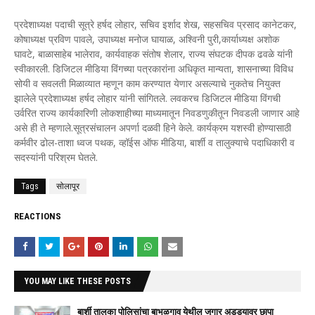
प्रदेशाध्यक्ष पदाची सूत्रे हर्षद लोहार, सचिव इर्शाद शेख, सहसचिव प्रसाद कानेटकर,
कोषाध्यक्ष प्रविण पावले, उपाध्यक्ष मनोज घायाळ, अश्विनी पुरी,कार्याध्यक्ष अशोक
घावटे, बाळासाहेब भालेराव, कार्यवाहक संतोष शेलार, राज्य संघटक दीपक ढवळे यांनी
स्वीकारली. डिजिटल मीडिया विंगच्या पत्रकारांना अधिकृत मान्यता, शासनाच्या विविध
सोयी व सवलती मिळाव्यात म्हणून काम करण्यात येणार असल्याचे नुकतेच नियुक्त
झालेले प्रदेशाध्यक्ष हर्षद लोहार यांनी सांगितले. लवकरच डिजिटल मीडिया विंगची
उर्वरित राज्य कार्यकारिणी लोकशाहीच्या माध्यमातून निवडणुकीतून निवडली जाणार आहे
असे ही ते म्हणाले.सूत्रसंचालन अपर्णा दळवी हिने केले. कार्यक्रम यशस्वी होण्यासाठी
कर्मवीर ढोल-ताशा ध्वज पथक, व्हॉईस ऑफ मीडिया, बार्शी व तालुक्याचे पदाधिकारी व
सदस्यांनी परिश्रम घेतले.
Tags
सोलापूर
REACTIONS
YOU MAY LIKE THESE POSTS
बार्शी तालुका पोलिसांचा बाभुळगाव येथील जुगार अड्ड्यावर छापा