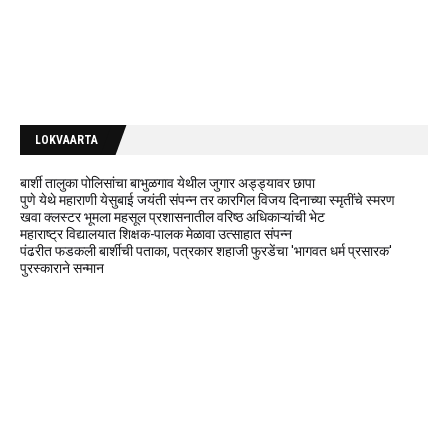
LOKVAARTA
बार्शी तालुका पोलिसांचा बाभुळगाव येथील जुगार अड्ड्यावर छापा
पुणे येथे महाराणी येसुबाई जयंती संपन्न तर कारगिल विजय दिनाच्या स्मृतींचे स्मरण
खवा क्लस्टर भूमला महसूल प्रशासनातील वरिष्ठ अधिकाऱ्यांची भेट
महाराष्ट्र विद्यालयात शिक्षक-पालक मेळावा उत्साहात संपन्न
पंढरीत फडकली बार्शीची पताका, पत्रकार शहाजी फुरडेंचा 'भागवत धर्म प्रसारक'
पुरस्काराने सन्मान