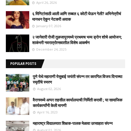
April 26, 2026
६ मिनिटांसाठी आली आणि तब्बल ६ कोटी घेऊन गेली? अभिनेत्रीचं
मानधन ऐकून नेटकरी अवाक
January 07, 2026
२ जानेवारी रोजी तुळजापूरमध्ये प्रथमच भव्य ड्रोन शोचे आयोजन;
शाकंभरी नवरात्रोत्सवातील विशेष आकर्षण
December 24, 2025
POPULAR POSTS
पुणे येथे महाराणी येसुबाई जयंती संपन्न तर कारगिल विजय दिनाच्या
स्मृतींचे स्मरण
August 02, 2026
वैरागमध्ये अप्पर तहसील कार्यालयाची निर्मिती करावी ; या सामाजिक
कार्यकर्त्यांनी केली मागणी
April 16, 2023
महाराष्ट्र विद्यालयात शिक्षक-पालक मेळावा उत्साहात संपन्न
August 01, 2026