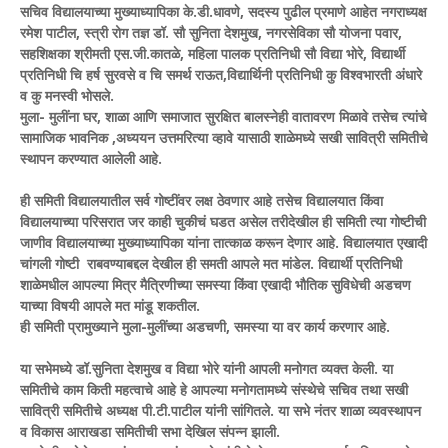
सचिव विद्यालयाच्या मुख्याध्यापिका के.डी.धावणे, सदस्य पुढील प्रमाणे आहेत नगराध्यक्ष
रमेश पाटील, स्त्री रोग तज्ञ डॉ. सौ सुनिता देशमुख, नगरसेविका सौ योजना पवार,
सहशिक्षका श्रीमती एस.जी.कातळे, महिला पालक प्रतिनिधी सौ विद्या भोरे, विद्यार्थी
प्रतिनिधी चि हर्ष सुरवसे व चि समर्थ राऊत,विद्यार्थिनी प्रतिनिधी कु विश्वभारती अंधारे
व कु मनस्वी भोसले.
मुला- मुलींना घर, शाळा आणि समाजात सुरक्षित बालस्नेही वातावरण मिळावे तसेच त्यांचे
सामाजिक भावनिक ,अध्ययन उत्तमरित्या व्हावे यासाठी शाळेमध्ये सखी सावित्री समितीचे
स्थापन करण्यात आलेली आहे.
ही समिती विद्यालयातील सर्व गोष्टींवर लक्ष ठेवणार आहे तसेच विद्यालयात किंवा
विद्यालयाच्या परिसरात जर काही चुकीचं घडत असेल तरीदेखील ही समिती त्या गोष्टीची
जाणीव विद्यालयाच्या मुख्याध्यापिका यांना तात्काळ करून देणार आहे. विद्यालयात एखादी
चांगली गोष्टी राबवण्याबद्दल देखील ही समती आपले मत मांडेल. विद्यार्थी प्रतिनिधी
शाळेमधील आपल्या मित्र मैत्रिणीच्या समस्या किंवा एखादी भौतिक सुविधेची अडचण
याच्या विषयी आपले मत मांडू शकतील.
ही समिती प्रामुख्याने मुला-मुलींच्या अडचणी, समस्या या वर कार्य करणार आहे.
या सभेमध्ये डॉ.सुनिता देशमुख व विद्या भोरे यांनी आपली मनोगत व्यक्त केली. या
समितीचे काम किती महत्वाचे आहे हे आपल्या मनोगतामध्ये संस्थेचे सचिव तथा सखी
सावित्री समितीचे अध्यक्ष पी.टी.पाटील यांनी सांगितले. या सभे नंतर शाळा व्यवस्थापन
व विकास आराखडा समितीची सभा देखिल संपन्न झाली.