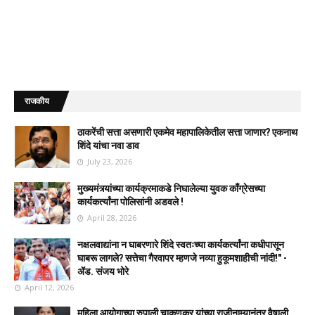
राजकीय
ठाकरेंची सत्ता असणारी एकमेव महापालिकेतील सत्ता जाणार? एकनाथ
शिंदे यांचा नवा डाव
July 23, 2026
मुख्यमंत्र्यांच्या कार्यक्रमाकडे निघालेल्या युवक काँग्रेसच्या
कार्यकर्त्यांना पोलिसांनी अडवले !
April 28, 2026
नक्षलवाद्यांना न घाबरणारे शिंदे स्वतःच्या कार्यकर्त्यांना कधीपासून
घाबरू लागले? सत्तेचा गैरवापर म्हणजे नव्या हुकूमशाहीची नांदी!" -
ॲड. संजय भोरे
April 12, 2026
महिला आयोगाच्या रुपाली चाकणकर यांच्या राजीनाम्यानंतर वैषाली