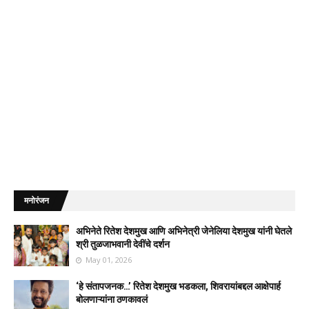
मनोरंजन
अभिनेते रितेश देशमुख आणि अभिनेत्री जेनेलिया देशमुख यांनी घेतले
श्री तुळजाभवानी देवींचे दर्शन
May 01, 2026
‘हे संतापजनक…’ रितेश देशमुख भडकला, शिवरायांबद्दल आक्षेपार्ह
बोलणाऱ्यांना ठणकावलं