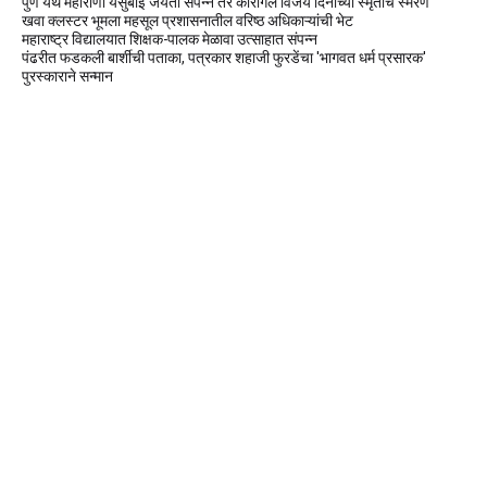
पुणे येथे महाराणी येसुबाई जयंती संपन्न तर कारगिल विजय दिनाच्या स्मृतींचे स्मरण
खवा क्लस्टर भूमला महसूल प्रशासनातील वरिष्ठ अधिकाऱ्यांची भेट
महाराष्ट्र विद्यालयात शिक्षक-पालक मेळावा उत्साहात संपन्न
पंढरीत फडकली बार्शीची पताका, पत्रकार शहाजी फुरडेंचा 'भागवत धर्म प्रसारक'
पुरस्काराने सन्मान