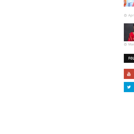
Apr
Mar
FO