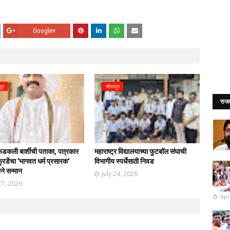
Google+
पूर
सोलापूर
राज
फडकली बार्शीची पताका, पत्रकार
महाराष्ट्र विद्यालयाच्या फुटबॉल संघाची
रडेंचा 'भागवत धर्म प्रसारक'
विभागीय स्पर्धेसाठी निवड
ाने सन्मान
July 24, 2026
27, 2026
Apr