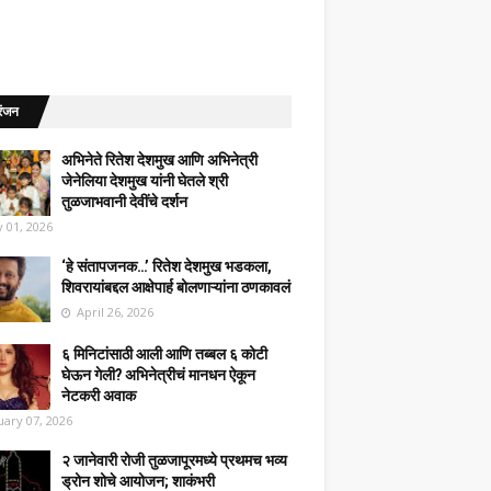
रंजन
अभिनेते रितेश देशमुख आणि अभिनेत्री
जेनेलिया देशमुख यांनी घेतले श्री
तुळजाभवानी देवींचे दर्शन
 01, 2026
‘हे संतापजनक…’ रितेश देशमुख भडकला,
शिवरायांबद्दल आक्षेपार्ह बोलणाऱ्यांना ठणकावलं
April 26, 2026
६ मिनिटांसाठी आली आणि तब्बल ६ कोटी
घेऊन गेली? अभिनेत्रीचं मानधन ऐकून
नेटकरी अवाक
uary 07, 2026
२ जानेवारी रोजी तुळजापूरमध्ये प्रथमच भव्य
ड्रोन शोचे आयोजन; शाकंभरी