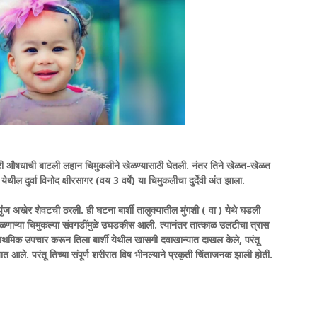
विषारी औषधाची बाटली लहान चिमुकलीने खेळण्यासाठी घेतली. नंतर तिने खेळत-खेळत
येथील दुर्वा विनोद क्षीरसागर (वय 3 वर्षे) या चिमुकलीचा दुर्देवी अंत झाला.
ंज अखेर शेवटची ठरली. ही घटना बार्शी तालुक्यातील मुंगशी ( वा ) येथे घडली
ळणाऱ्या चिमुकल्‍या संवगडींमुळे उघडकीस आली. त्यानंतर तात्काळ उलटीचा त्रास
प्राथमिक उपचार करून तिला बार्शी येथील खासगी दवाखान्यात दाखल केले, परंतू
त आले. परंतू तिच्या संपूर्ण शरीरात विष भीनल्याने प्रकृती चिंताजनक झाली होती.