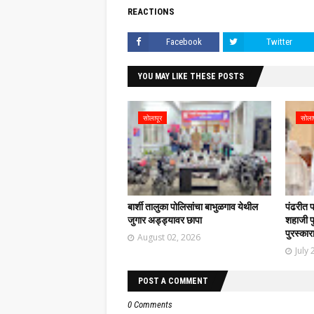
REACTIONS
Facebook
Twitter
YOU MAY LIKE THESE POSTS
सोलापूर
सोला
बार्शी तालुका पोलिसांचा बाभुळगाव येथील
पंढरीत 
जुगार अड्ड्यावर छापा
शहाजी फु
पुरस्कार
August 02, 2026
July 
POST A COMMENT
0 Comments