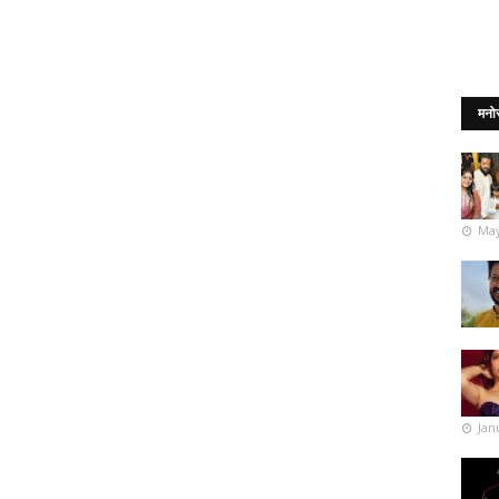
मनो
May
Jan