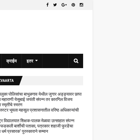
क्राईम
इतर
KVAARTA
 तालुका पोलिसांचा बाभुळगाव येथील जुगार अड्ड्यावर छापा
ेथे महाराणी येसुबाई जयंती संपन्न तर कारगिल विजय
ा स्मृतींचे स्मरण
लस्टर भूमला महसूल प्रशासनातील वरिष्ठ अधिकाऱ्यांची
ट्र विद्यालयात शिक्षक-पालक मेळावा उत्साहात संपन्न
 फडकली बार्शीची पताका, पत्रकार शहाजी फुरडेंचा
धर्म प्रसारक' पुरस्काराने सन्मान