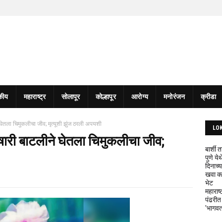
कीय
महाराष्ट्र
सोलापूर
कोल्हापूर
आरोग्य
मनोरंजन
क्रीडा
ीने घेतला चिमुकलीचा जीव; मृत्‍यूशी झुंज ठरली अपयशी
LO
या विषारी बाटलीने घेतला चिमुकलीचा जीव;
बार्शी
पुणे य
दिनाच्य
खवा क्
भेट
महाराष्
पंढरीत
'भागवत 