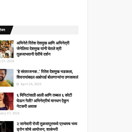
रंजन
अभिनेते रितेश देशमुख आणि अभिनेत्री
जेनेलिया देशमुख यांनी घेतले श्री
तुळजाभवानी देवींचे दर्शन
 01, 2026
‘हे संतापजनक…’ रितेश देशमुख भडकला,
शिवरायांबद्दल आक्षेपार्ह बोलणाऱ्यांना ठणकावलं
April 26, 2026
६ मिनिटांसाठी आली आणि तब्बल ६ कोटी
घेऊन गेली? अभिनेत्रीचं मानधन ऐकून
नेटकरी अवाक
uary 07, 2026
२ जानेवारी रोजी तुळजापूरमध्ये प्रथमच भव्य
ड्रोन शोचे आयोजन; शाकंभरी