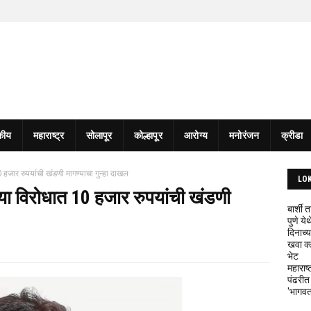
कीय
महाराष्ट्र
सोलापूर
कोल्हापूर
आरोग्य
मनोरंजन
क्रीडा
 हजार रुपयांची खंडणी मागण्याचा गुन्हा दाखल
LO
या विरोधात 10 हजार रुपयांची खंडणी
बार्शी
पुणे य
दिनाच्य
खवा क्
भेट
महाराष्
पंढरीत
'भागवत 