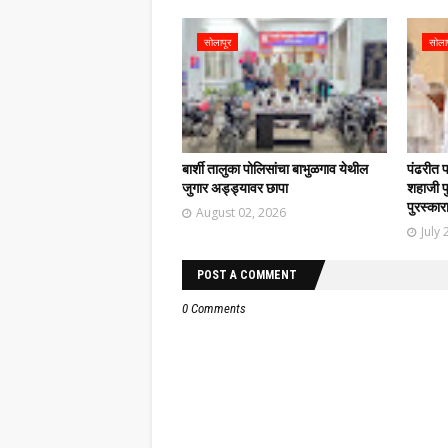
सोलापूर
सोला
बार्शी तालुका पोलिसांचा बाभुळगाव येथील
पंढरीत 
जुगार अड्ड्यावर छापा
शहाजी फु
पुरस्कार
August 02, 2026
July 
POST A COMMENT
0 Comments