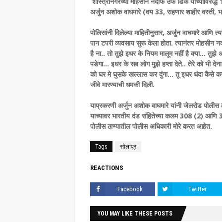
शास्त्रीनगरच्या मोहसीन नदाफ उर्फ डिके याच्याविरुद्ध
अर्जुन अशोक वाघमारे (वय 33, राहणार शाहीर वस्ती, भ
पोलिसांनी दिलेल्या माहितीनुसार, अर्जुन वाघमारे आणि 
पान टपरी व्यवसाय सुरू केला होता. त्यानंतर मोहसीन नद
है ना.. तो तुझे इधर के नियम मालूम नहीं है क्या... तु
पडेगा... इधर के सब लोग मुझे हप्ता देते.. तेरे को भी देन
को घर मे घुसके खल्लास कर दुंगा... तू इधर धंदा कैसे 
जीवे मारण्याची धमकी दिली.
याप्रकरणी अर्जुन अशोक वाघमारे यांनी जेलरोड पोलीस ठ
याच्यावर भारतीय दंड संहितेच्या कलम 308 (2) आणि 
पोलीस ठाण्यातील पोलीस अधिकारी मोरे करत आहेत.
Tags
सोलापूर
REACTIONS
Facebook
Twitter
YOU MAY LIKE THESE POSTS