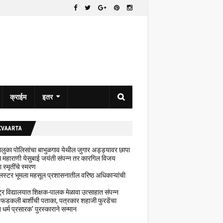
क्राईम
इतर
KVAARTA
 तालुका पोलिसांचा बाभुळगाव येथील जुगार अड्ड्यावर छापा
ेथे महाराणी येसुबाई जयंती संपन्न तर कारगिल विजय
ा स्मृतींचे स्मरण
लस्टर भूमला महसूल प्रशासनातील वरिष्ठ अधिकाऱ्यांची
ट्र विद्यालयात शिक्षक-पालक मेळावा उत्साहात संपन्न
 फडकली बार्शीची पताका, पत्रकार शहाजी फुरडेंचा
धर्म प्रसारक' पुरस्काराने सन्मान