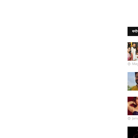
मनो
May
Jan